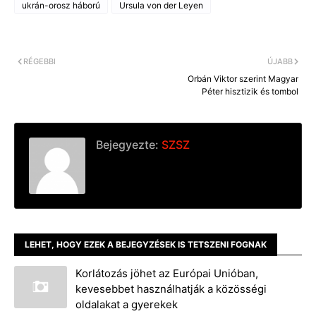
o
n
i
ukrán-orosz háború
Ursula von der Leyen
o
g
n
k
e
k
r
RÉGEBBI
ÚJABB
Orbán Viktor szerint Magyar
Péter hisztizik és tombol
Bejegyezte:
SZSZ
LEHET, HOGY EZEK A BEJEGYZÉSEK IS TETSZENI FOGNAK
Korlátozás jöhet az Európai Unióban,
kevesebbet használhatják a közösségi
oldalakat a gyerekek