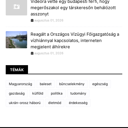
Videóra vette egy budapesti férfi, hogy
megerőszakol egy társkeresőn behálózott
asszonyt
augusztus 01, 2026
Reagált a Országos Vízügyi Főigazgatóság a
vízhiánnyal kapcsolatos, interneten
megjelent álhírekre
augusztus 01, 2026
TÉMÁK
Magyarország
baleset
bűncselekmény
egészség
gazdaság
külföld
politika
tudomány
ukrán-orosz háború
életmód
érdekesség