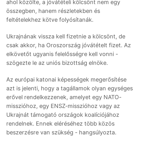
ahol közölte, a jóvátételi kölcsönt nem egy
összegben, hanem részletekben és
feltételekhez kötve folyósítanák.
Ukrajnának vissza kell fizetnie a kölcsönt, de
csak akkor, ha Oroszország jóvátételt fizet. Az
elkövetőt ugyanis felelősségre kell vonni -
szögezte le az uniós bizottság elnöke.
Az európai katonai képességek megerősítése
azt is jelenti, hogy a tagállamok olyan egységes
erővel rendelkezzenek, amelyet egy NATO-
misszióhoz, egy ENSZ-misszióhoz vagy az
Ukrajnát támogató országok koalíciójához
rendelnek. Ennek eléréséhez több közös
beszerzésre van szükség - hangsúlyozta.