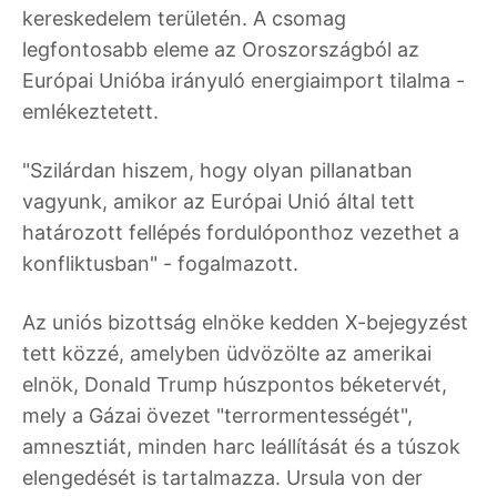
kereskedelem területén. A csomag
legfontosabb eleme az Oroszországból az
Európai Unióba irányuló energiaimport tilalma -
emlékeztetett.
"Szilárdan hiszem, hogy olyan pillanatban
vagyunk, amikor az Európai Unió által tett
határozott fellépés fordulóponthoz vezethet a
konfliktusban" - fogalmazott.
Az uniós bizottság elnöke kedden X-bejegyzést
tett közzé, amelyben üdvözölte az amerikai
elnök, Donald Trump húszpontos béketervét,
mely a Gázai övezet "terrormentességét",
amnesztiát, minden harc leállítását és a túszok
elengedését is tartalmazza. Ursula von der