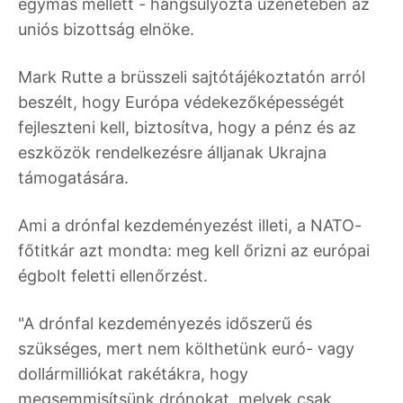
egymás mellett - hangsúlyozta üzenetében az
uniós bizottság elnöke.
Mark Rutte a brüsszeli sajtótájékoztatón arról
beszélt, hogy Európa védekezőképességét
fejleszteni kell, biztosítva, hogy a pénz és az
eszközök rendelkezésre álljanak Ukrajna
támogatására.
Ami a drónfal kezdeményezést illeti, a NATO-
főtitkár azt mondta: meg kell őrizni az európai
égbolt feletti ellenőrzést.
"A drónfal kezdeményezés időszerű és
szükséges, mert nem költhetünk euró- vagy
dollármilliókat rakétákra, hogy
megsemmisítsünk drónokat, melyek csak