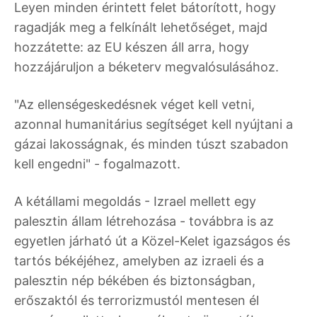
Leyen minden érintett felet bátorított, hogy
ragadják meg a felkínált lehetőséget, majd
hozzátette: az EU készen áll arra, hogy
hozzájáruljon a béketerv megvalósulásához.
"Az ellenségeskedésnek véget kell vetni,
azonnal humanitárius segítséget kell nyújtani a
gázai lakosságnak, és minden túszt szabadon
kell engedni" - fogalmazott.
A kétállami megoldás - Izrael mellett egy
palesztin állam létrehozása - továbbra is az
egyetlen járható út a Közel-Kelet igazságos és
tartós békéjéhez, amelyben az izraeli és a
palesztin nép békében és biztonságban,
erőszaktól és terrorizmustól mentesen él