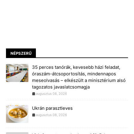
NÉPSZERŰ
35 perces tanórák, kevesebb házi feladat,
óraszám-átcsoportosítás, mindennapos
meseolvasás – elkészült a minisztérium alsó
tagozatos javaslatcsomagja
augusztus 08, 2026
Ukrán parasztleves
augusztus 08, 2026