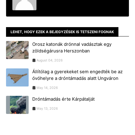
LEHET, HOGY EZEK A BEJEGYZÉSEK IS TETSZENI FOGNAK
Orosz katonák drónnal vadásztak egy
zöldségárusra Herszonban
August 04, 2026
Állítólag a gyerekeket sem engedték be az
óvóhelyre a dróntámadás alatt Ungváron
May 14, 2026
Dróntámadás érte Kárpátalját
May 13, 2026