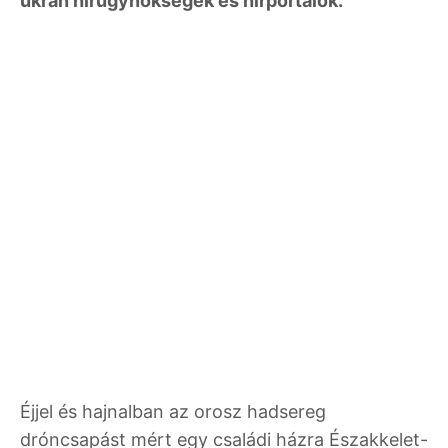
ukrán hírügynökségek és hírportálok.
Éjjel és hajnalban az orosz hadsereg
dróncsapást mért egy családi házra Északkelet-