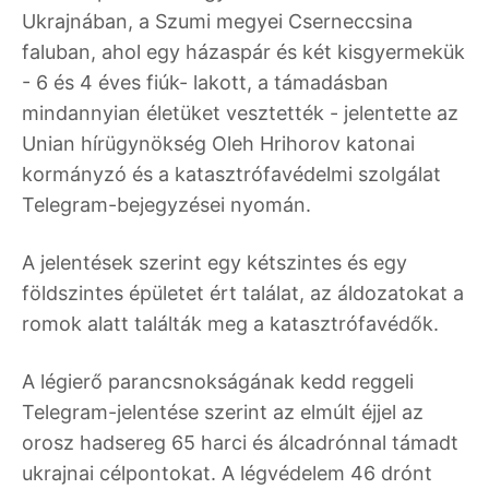
Ukrajnában, a Szumi megyei Cserneccsina
faluban, ahol egy házaspár és két kisgyermekük
- 6 és 4 éves fiúk- lakott, a támadásban
mindannyian életüket vesztették - jelentette az
Unian hírügynökség Oleh Hrihorov katonai
kormányzó és a katasztrófavédelmi szolgálat
Telegram-bejegyzései nyomán.
A jelentések szerint egy kétszintes és egy
földszintes épületet ért találat, az áldozatokat a
romok alatt találták meg a katasztrófavédők.
A légierő parancsnokságának kedd reggeli
Telegram-jelentése szerint az elmúlt éjjel az
orosz hadsereg 65 harci és álcadrónnal támadt
ukrajnai célpontokat. A légvédelem 46 drónt