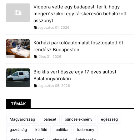
Videóra vette egy budapesti férfi, hogy
megerőszakol egy társkeresőn behálózott
asszonyt
augusztus 01, 2026
Kórházi parkolóautomatát fosztogatott öt
rendész Budapesten
július 31, 2026
Biciklis vert össze egy 17 éves autóst
Balatongyörökön
augusztus 05, 2026
TÉMÁK
Magyarország
baleset
bűncselekmény
egészség
gazdaság
külföld
politika
tudomány
ukrán-orosz háború
életmód
érdekesség