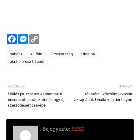
F
M
C
a
e
o
c
s
p
e
s
y
háború
külföld
Oroszország
Ukrajna
b
e
L
o
n
i
ukrán-orosz háború
o
g
n
k
e
k
r
RÉGEBBI
ÚJABB
Milliós pluszpénzt kaphatnak a
Jóvátételi kölcsönt javasolt
besorozott ukrán katonák egy új
Ukrajnának Ursula von der Leyen
szerződésért cserébe
Bejegyezte:
SZSZ