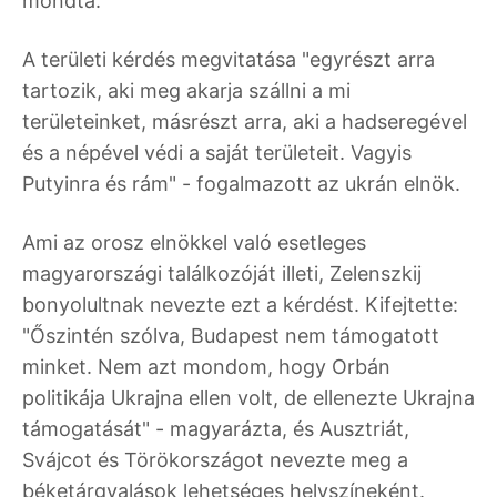
mondta.
A területi kérdés megvitatása "egyrészt arra
tartozik, aki meg akarja szállni a mi
területeinket, másrészt arra, aki a hadseregével
és a népével védi a saját területeit. Vagyis
Putyinra és rám" - fogalmazott az ukrán elnök.
Ami az orosz elnökkel való esetleges
magyarországi találkozóját illeti, Zelenszkij
bonyolultnak nevezte ezt a kérdést. Kifejtette:
"Őszintén szólva, Budapest nem támogatott
minket. Nem azt mondom, hogy Orbán
politikája Ukrajna ellen volt, de ellenezte Ukrajna
támogatását" - magyarázta, és Ausztriát,
Svájcot és Törökországot nevezte meg a
béketárgyalások lehetséges helyszíneként.