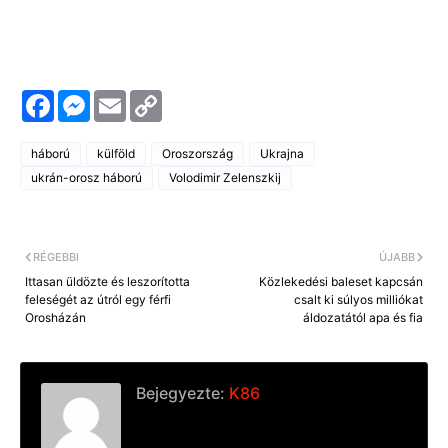
F
M
E
C
a
e
m
o
c
s
a
p
e
s
i
y
háború
külföld
Oroszország
Ukrajna
b
e
l
L
o
n
i
ukrán-orosz háború
Volodimir Zelenszkij
o
g
n
k
e
k
r
RÉGEBBI
ÚJABB
Ittasan üldözte és leszorította
Közlekedési baleset kapcsán
feleségét az útról egy férfi
csalt ki súlyos milliókat
Orosházán
áldozatától apa és fia
Bejegyezte:
K86