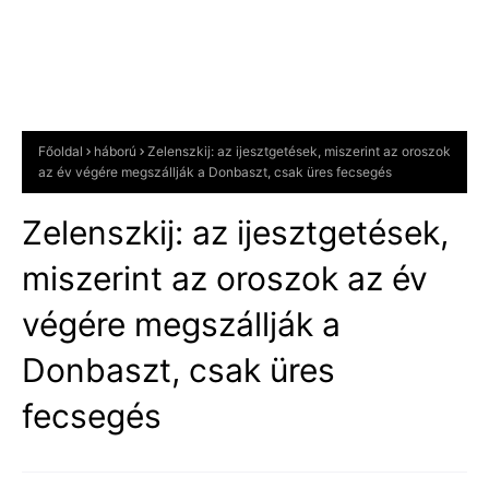
Főoldal
háború
Zelenszkij: az ijesztgetések, miszerint az oroszok
az év végére megszállják a Donbaszt, csak üres fecsegés
Zelenszkij: az ijesztgetések,
miszerint az oroszok az év
végére megszállják a
Donbaszt, csak üres
fecsegés