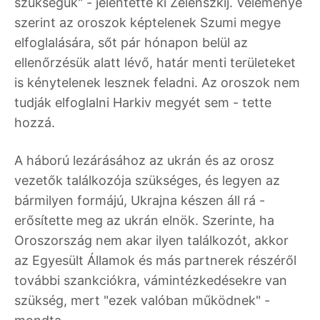
szükségük" - jelentette ki Zelenszkij. Véleménye
szerint az oroszok képtelenek Szumi megye
elfoglalására, sőt pár hónapon belül az
ellenőrzésük alatt lévő, határ menti területeket
is kénytelenek lesznek feladni. Az oroszok nem
tudják elfoglalni Harkiv megyét sem - tette
hozzá.
A háború lezárásához az ukrán és az orosz
vezetők találkozója szükséges, és legyen az
bármilyen formájú, Ukrajna készen áll rá -
erősítette meg az ukrán elnök. Szerinte, ha
Oroszország nem akar ilyen találkozót, akkor
az Egyesült Államok és más partnerek részéről
további szankciókra, vámintézkedésekre van
szükség, mert "ezek valóban működnek" -