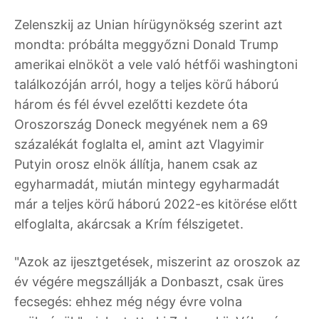
Zelenszkij az Unian hírügynökség szerint azt
mondta: próbálta meggyőzni Donald Trump
amerikai elnököt a vele való hétfői washingtoni
találkozóján arról, hogy a teljes körű háború
három és fél évvel ezelőtti kezdete óta
Oroszország Doneck megyének nem a 69
százalékát foglalta el, amint azt Vlagyimir
Putyin orosz elnök állítja, hanem csak az
egyharmadát, miután mintegy egyharmadát
már a teljes körű háború 2022-es kitörése előtt
elfoglalta, akárcsak a Krím félszigetet.
"Azok az ijesztgetések, miszerint az oroszok az
év végére megszállják a Donbaszt, csak üres
fecsegés: ehhez még négy évre volna