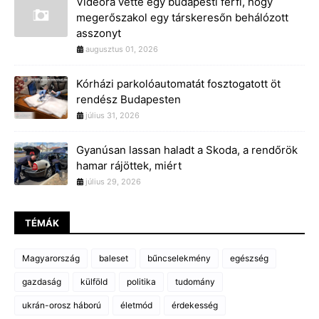
Videóra vette egy budapesti férfi, hogy
megerőszakol egy társkeresőn behálózott
asszonyt
augusztus 01, 2026
Kórházi parkolóautomatát fosztogatott öt
rendész Budapesten
július 31, 2026
Gyanúsan lassan haladt a Skoda, a rendőrök
hamar rájöttek, miért
július 29, 2026
TÉMÁK
Magyarország
baleset
bűncselekmény
egészség
gazdaság
külföld
politika
tudomány
ukrán-orosz háború
életmód
érdekesség