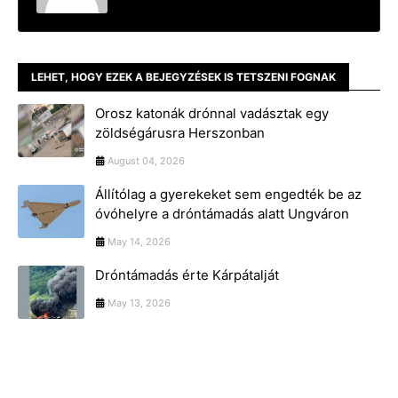
LEHET, HOGY EZEK A BEJEGYZÉSEK IS TETSZENI FOGNAK
Orosz katonák drónnal vadásztak egy
zöldségárusra Herszonban
August 04, 2026
Állítólag a gyerekeket sem engedték be az
óvóhelyre a dróntámadás alatt Ungváron
May 14, 2026
Dróntámadás érte Kárpátalját
May 13, 2026