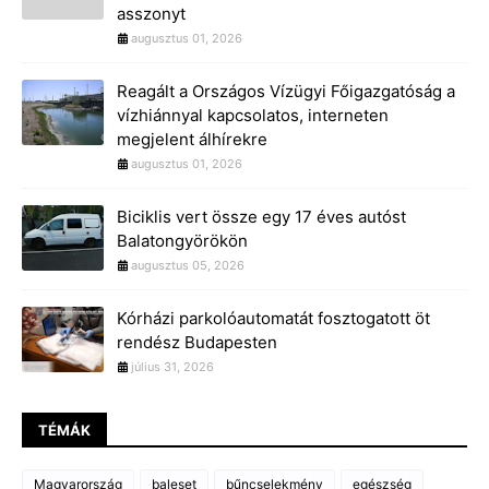
asszonyt
augusztus 01, 2026
Reagált a Országos Vízügyi Főigazgatóság a
vízhiánnyal kapcsolatos, interneten
megjelent álhírekre
augusztus 01, 2026
Biciklis vert össze egy 17 éves autóst
Balatongyörökön
augusztus 05, 2026
Kórházi parkolóautomatát fosztogatott öt
rendész Budapesten
július 31, 2026
TÉMÁK
Magyarország
baleset
bűncselekmény
egészség