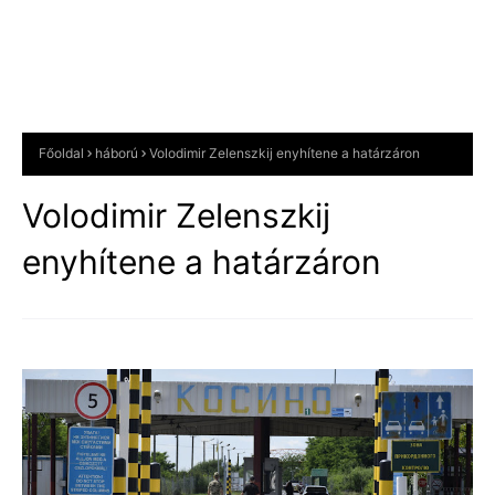
Főoldal
háború
Volodimir Zelenszkij enyhítene a határzáron
Volodimir Zelenszkij
enyhítene a határzáron