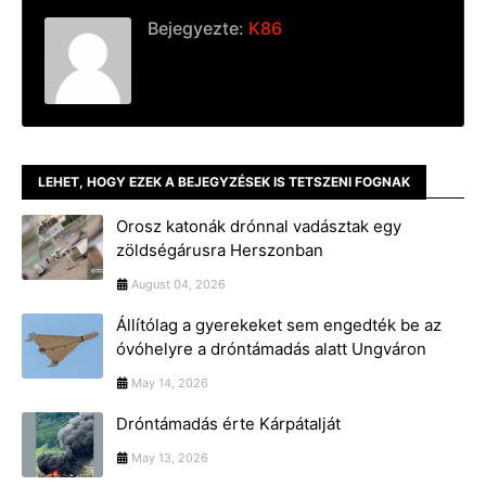
Bejegyezte:
K86
LEHET, HOGY EZEK A BEJEGYZÉSEK IS TETSZENI FOGNAK
Orosz katonák drónnal vadásztak egy
zöldségárusra Herszonban
August 04, 2026
Állítólag a gyerekeket sem engedték be az
óvóhelyre a dróntámadás alatt Ungváron
May 14, 2026
Dróntámadás érte Kárpátalját
May 13, 2026