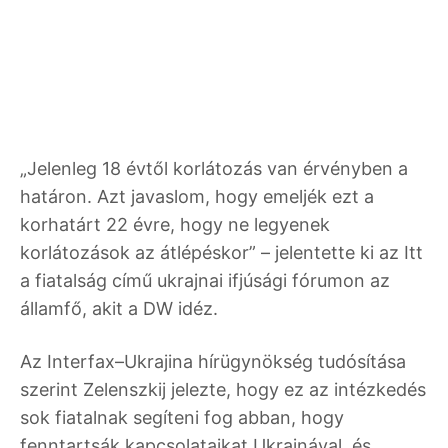
„Jelenleg 18 évtől korlátozás van érvényben a
határon. Azt javaslom, hogy emeljék ezt a
korhatárt 22 évre, hogy ne legyenek
korlátozások az átlépéskor” – jelentette ki az Itt
a fiatalság című ukrajnai ifjúsági fórumon az
államfő, akit a DW idéz.
Az Interfax–Ukrajina hírügynökség tudósítása
szerint Zelenszkij jelezte, hogy ez az intézkedés
sok fiatalnak segíteni fog abban, hogy
fenntartsák kapcsolataikat Ukrajnával, és