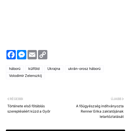
F
M
E
C
a
e
m
o
c
s
a
p
e
s
i
y
háború
külföld
Ukrajna
ukrán-orosz háború
b
e
l
L
o
n
i
Volodimir Zelenszkij
o
g
n
k
e
k
r
RÉGEBBI
ÚJABB
Története első főtáblás
A főügyészség indítványozta
szerepléséért küzd a Győr
Renner Erika zaklatójának
letartóztatását