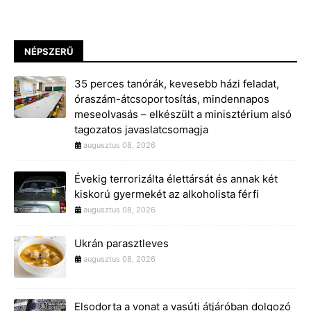
NÉPSZERŰ
35 perces tanórák, kevesebb házi feladat,
óraszám-átcsoportosítás, mindennapos
meseolvasás – elkészült a minisztérium alsó
tagozatos javaslatcsomagja
augusztus 08, 2026
Évekig terrorizálta élettársát és annak két
kiskorú gyermekét az alkoholista férfi
augusztus 08, 2026
Ukrán parasztleves
augusztus 08, 2026
Elsodorta a vonat a vasúti átjáróban dolgozó