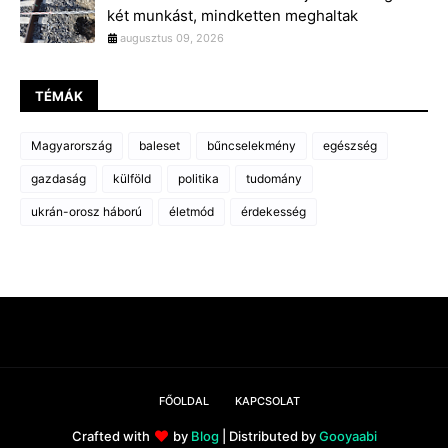
két munkást, mindketten meghaltak
augusztus 09, 2026
TÉMÁK
Magyarország
baleset
bűncselekmény
egészség
gazdaság
külföld
politika
tudomány
ukrán-orosz háború
életmód
érdekesség
FŐOLDAL
KAPCSOLAT
Crafted with
by
Blog
| Distributed by
Gooyaabi