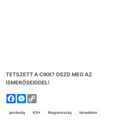
TETSZETT A CIKK? OSZD MEG AZ
ISMERŐSEIDDEL!
F
M
C
a
e
o
c
s
p
e
s
y
gazdaság
KSH
Magyarország
társadalom
b
e
L
o
n
i
o
g
n
k
e
k