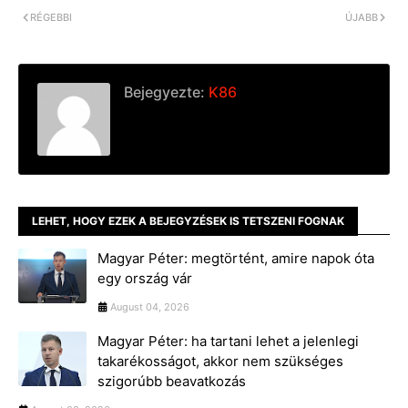
r
RÉGEBBI
ÚJABB
Bejegyezte:
K86
LEHET, HOGY EZEK A BEJEGYZÉSEK IS TETSZENI FOGNAK
Magyar Péter: megtörtént, amire napok óta
egy ország vár
August 04, 2026
Magyar Péter: ha tartani lehet a jelenlegi
takarékosságot, akkor nem szükséges
szigorúbb beavatkozás