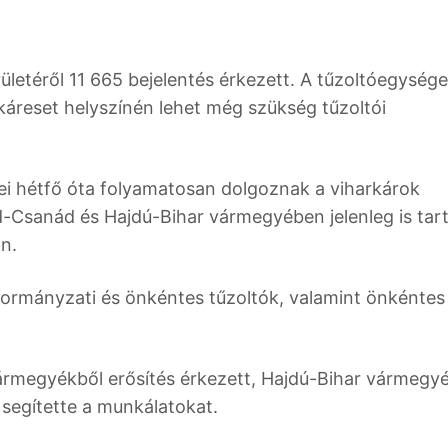
ületéről 11 665 bejelentés érkezett. A tűzoltóegység
káreset helyszínén lehet még szükség tűzoltói
ei hétfő óta folyamatosan dolgoznak a viharkárok
-Csanád és Hajdú-Bihar vármegyében jelenleg is tart
n.
ormányzati és önkéntes tűzoltók, valamint önkéntes
vármegyékből erősítés érkezett, Hajdú-Bihar vármegy
 segítette a munkálatokat.