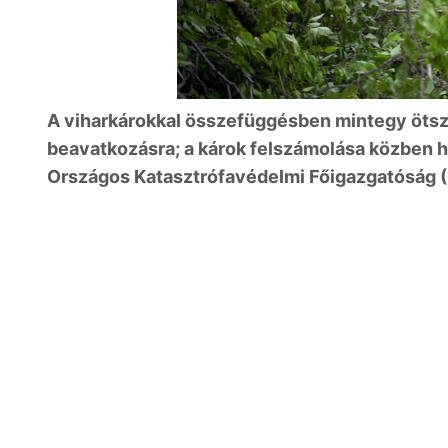
A viharkárokkal összefüggésben mintegy ötsz
beavatkozásra; a károk felszámolása közben hé
Országos Katasztrófavédelmi Főigazgatóság (