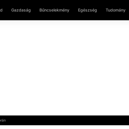
ld
Gazdaság
Bűncselekmény
Egészség
Tudomány
orán