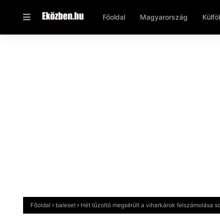
Főoldal
Magyarország
Külfö
Főoldal
baleset
Hét tűzoltó megsérült a viharkárok felszámolása s