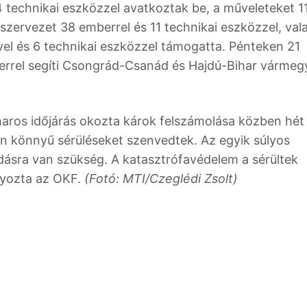
 technikai eszközzel avatkoztak be, a műveleteket 1
zervezet 38 emberrel és 11 technikai eszközzel, val
el és 6 technikai eszközzel támogatta. Pénteken 21
rrel segíti Csongrád-Csanád és Hajdú-Bihar vármeg
haros időjárás okozta károk felszámolása közben hét
ten könnyű sérüléseket szenvedtek. Az egyik súlyos
adásra van szükség. A katasztrófavédelem a sérültek
yozta az OKF.
(Fotó: MTI/Czeglédi Zsolt)