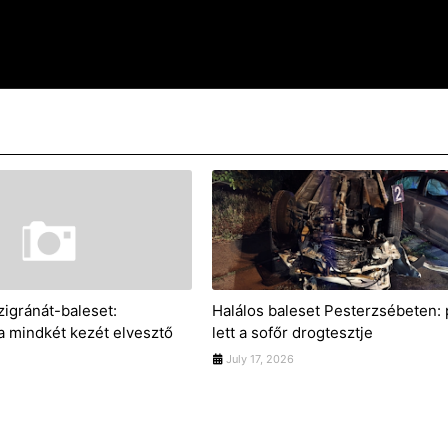
zigránát-baleset:
Halálos baleset Pesterzsébeten: 
 a mindkét kezét elvesztő
lett a sofőr drogtesztje
July 17, 2026