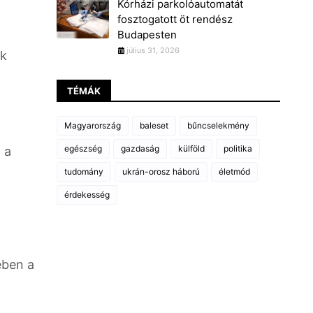
Kórházi parkolóautomatát
fosztogatott öt rendész
Budapesten
július 31, 2026
ek
TÉMÁK
Magyarország
baleset
bűncselekmény
egészség
gazdaság
külföld
politika
 a
tudomány
ukrán-orosz háború
életmód
érdekesség
ében a