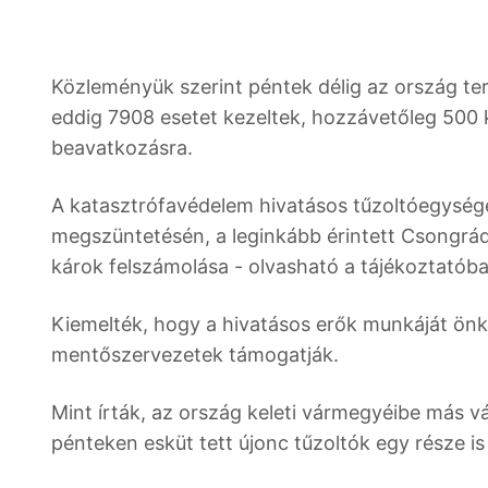
Közleményük szerint péntek délig az ország ter
eddig 7908 esetet kezeltek, hozzávetőleg 500 
beavatkozásra.
A katasztrófavédelem hivatásos tűzoltóegység
megszüntetésén, a leginkább érintett Csongrád
károk felszámolása - olvasható a tájékoztatóba
Kiemelték, hogy a hivatásos erők munkáját önk
mentőszervezetek támogatják.
Mint írták, az ország keleti vármegyéibe más 
pénteken esküt tett újonc tűzoltók egy része is