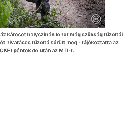
áz káreset helyszínén lehet még szükség tűzoltói
t hivatásos tűzoltó sérült meg - tájékoztatta az
OKF) péntek délután az MTI-t.