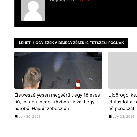
LEHET, HOGY EZEK A BEJEGYZÉSEK IS TETSZENI FOGNAK
Életveszélyesen megsérült egy 18 éves
Újdörögdi ké
fiú, miután menet közben kiszállt egy
elutasították
autóból Hajdúszoboszlón
nő panaszát
July 30, 2026
July 23, 2026