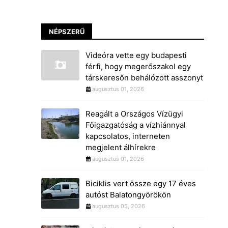
NÉPSZERŰ
Videóra vette egy budapesti
férfi, hogy megerőszakol egy
társkeresőn behálózott asszonyt
augusztus 01, 2026
Reagált a Országos Vízügyi
Főigazgatóság a vízhiánnyal
kapcsolatos, interneten
megjelent álhírekre
augusztus 01, 2026
Biciklis vert össze egy 17 éves
autóst Balatongyörökön
augusztus 05, 2026