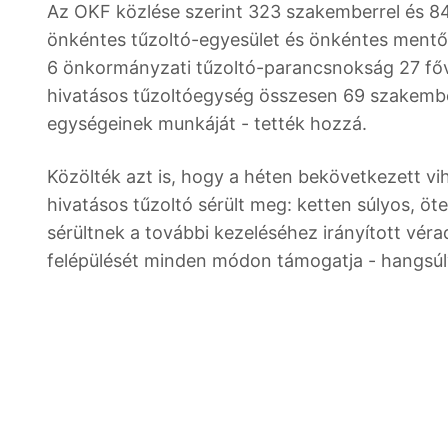
Az OKF közlése szerint 323 szakemberrel és 84
önkéntes tűzoltó-egyesület és önkéntes mentős
6 önkormányzati tűzoltó-parancsnokság 27 főv
hivatásos tűzoltóegység összesen 69 szakembe
egységeinek munkáját - tették hozzá.
Közölték azt is, hogy a héten bekövetkezett vi
hivatásos tűzoltó sérült meg: ketten súlyos, ö
sérültnek a további kezeléséhez irányított vér
felépülését minden módon támogatja - hangsúl