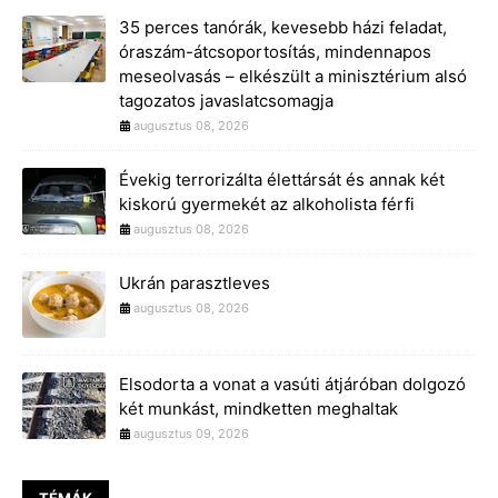
35 perces tanórák, kevesebb házi feladat,
óraszám-átcsoportosítás, mindennapos
meseolvasás – elkészült a minisztérium alsó
tagozatos javaslatcsomagja
augusztus 08, 2026
Évekig terrorizálta élettársát és annak két
kiskorú gyermekét az alkoholista férfi
augusztus 08, 2026
Ukrán parasztleves
augusztus 08, 2026
Elsodorta a vonat a vasúti átjáróban dolgozó
két munkást, mindketten meghaltak
augusztus 09, 2026