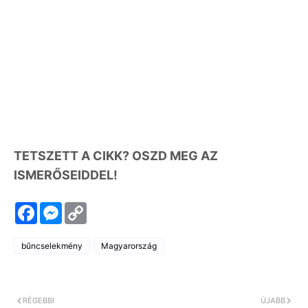
TETSZETT A CIKK? OSZD MEG AZ
ISMERŐSEIDDEL!
F
M
C
a
e
o
c
s
p
e
s
y
bűncselekmény
Magyarország
b
e
L
o
n
i
o
g
n
k
e
k
r
RÉGEBBI
ÚJABB