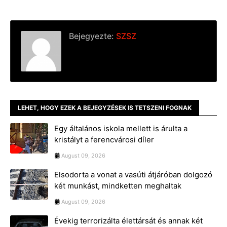
Bejegyezte:
SZSZ
LEHET, HOGY EZEK A BEJEGYZÉSEK IS TETSZENI FOGNAK
Egy általános iskola mellett is árulta a
kristályt a ferencvárosi díler
August 09, 2026
Elsodorta a vonat a vasúti átjáróban dolgozó
két munkást, mindketten meghaltak
August 09, 2026
Évekig terrorizálta élettársát és annak két