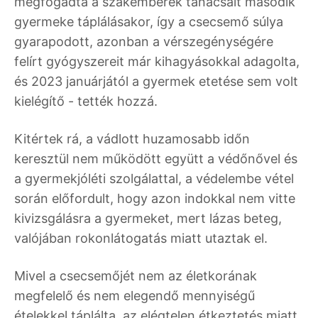
megfogadta a szakemberek tanácsait második
gyermeke táplálásakor, így a csecsemő súlya
gyarapodott, azonban a vérszegénységére
felírt gyógyszereit már kihagyásokkal adagolta,
és 2023 januárjától a gyermek etetése sem volt
kielégítő - tették hozzá.
Kitértek rá, a vádlott huzamosabb időn
keresztül nem működött együtt a védőnővel és
a gyermekjóléti szolgálattal, a védelembe vétel
során előfordult, hogy azon indokkal nem vitte
kivizsgálásra a gyermeket, mert lázas beteg,
valójában rokonlátogatás miatt utaztak el.
Mivel a csecsemőjét nem az életkorának
megfelelő és nem elegendő mennyiségű
ételekkel táplálta, az elégtelen étkeztetés miatt