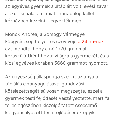
az egyéves gyermek alultáplált volt, evési zavar
alakult ki nála, ami miatt hónapokig kellett
kórházban kezelni - jegyezték meg.
Mónok Andrea, a Somogy Vármegyei
Főügyészség helyettes szóvivője
a 24.hu-nak
azt mondta, hogy a nő 1770 grammal,
koraszülöttként hozta világra a gyermekét, és a
kicsi egyéves korában 5660 grammot nyomott.
Az ügyészség álláspontja szerint az anya a
táplálás elhanyagolásával gondozási
kötelezettségét súlyosan megszegte, ezzel a
gyermek testi fejlődését veszélyeztette, mert "a
teljes egészében kiszolgáltatott csecsemő
kiegyensúlyozott testi fejlődésének egyik