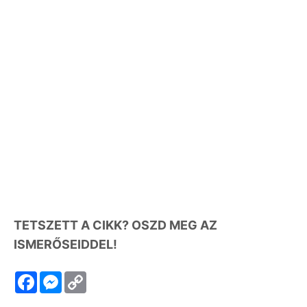
TETSZETT A CIKK? OSZD MEG AZ
ISMERŐSEIDDEL!
F
M
C
a
e
o
c
s
p