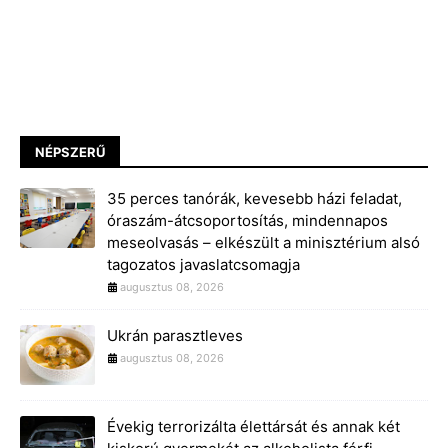
NÉPSZERŰ
35 perces tanórák, kevesebb házi feladat,
óraszám-átcsoportosítás, mindennapos
meseolvasás – elkészült a minisztérium alsó
tagozatos javaslatcsomagja
augusztus 08, 2026
Ukrán parasztleves
augusztus 08, 2026
Évekig terrorizálta élettársát és annak két