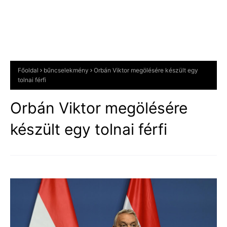
Főoldal
bűncselekmény
Orbán Viktor megölésére készült egy
tolnai férfi
Orbán Viktor megölésére
készült egy tolnai férfi