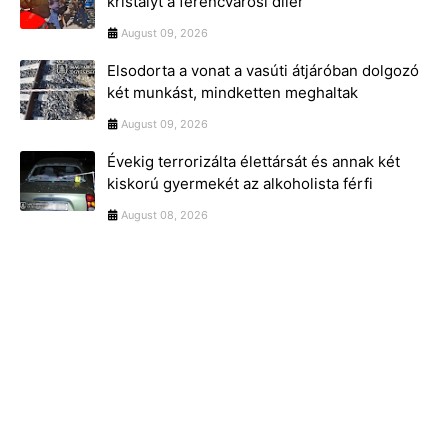
kristályt a ferencvárosi díler
August 09, 2026
Elsodorta a vonat a vasúti átjáróban dolgozó
két munkást, mindketten meghaltak
August 09, 2026
Évekig terrorizálta élettársát és annak két
kiskorú gyermekét az alkoholista férfi
August 08, 2026