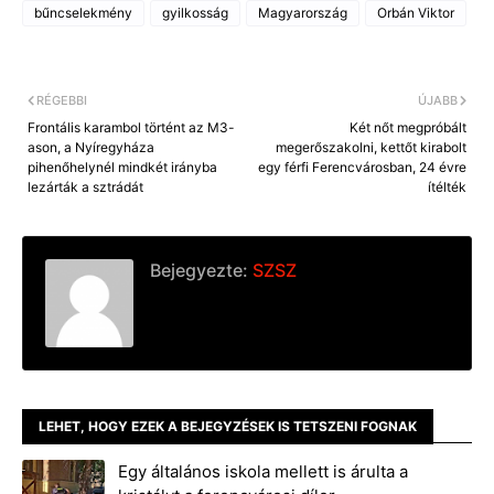
e
s
y
bűncselekmény
gyilkosság
Magyarország
Orbán Viktor
b
e
L
o
n
i
o
g
n
k
e
k
r
RÉGEBBI
ÚJABB
Frontális karambol történt az M3-
Két nőt megpróbált
ason, a Nyíregyháza
megerőszakolni, kettőt kirabolt
pihenőhelynél mindkét irányba
egy férfi Ferencvárosban, 24 évre
lezárták a sztrádát
ítélték
Bejegyezte:
SZSZ
LEHET, HOGY EZEK A BEJEGYZÉSEK IS TETSZENI FOGNAK
Egy általános iskola mellett is árulta a