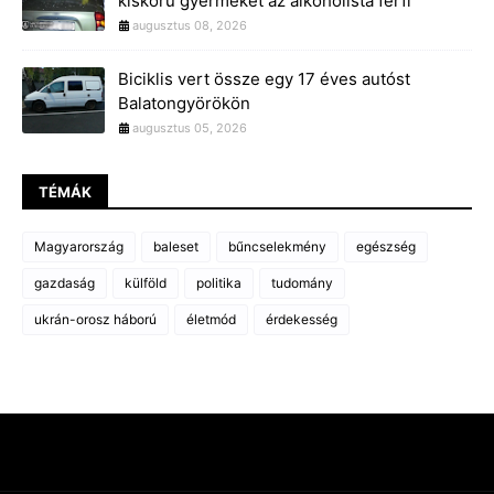
kiskorú gyermekét az alkoholista férfi
augusztus 08, 2026
Biciklis vert össze egy 17 éves autóst
Balatongyörökön
augusztus 05, 2026
TÉMÁK
Magyarország
baleset
bűncselekmény
egészség
gazdaság
külföld
politika
tudomány
ukrán-orosz háború
életmód
érdekesség