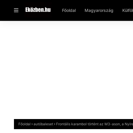
Főoldal
Magyarország
Külfö
Főoldal
autóbaleset
Frontális karambol történt az M3-ason, a Nyír