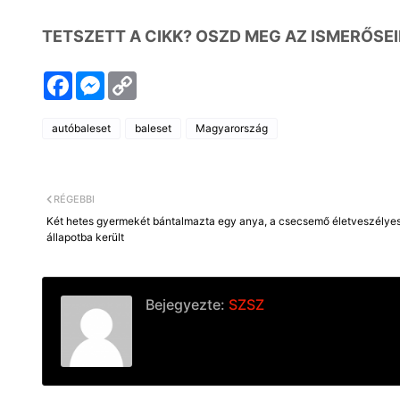
TETSZETT A CIKK? OSZD MEG AZ ISMERŐSEI
F
M
C
a
e
o
c
s
p
e
s
y
autóbaleset
baleset
Magyarország
b
e
L
o
n
i
o
g
n
k
e
k
r
RÉGEBBI
Két hetes gyermekét bántalmazta egy anya, a csecsemő életveszélye
állapotba került
Bejegyezte:
SZSZ