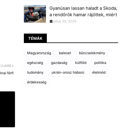
Gyanúsan lassan haladt a Skoda,
a rendőrök hamar rájöttek, miért
július 29, 2026
TÉMÁK
Magyarország
baleset
bűncselekmény
egészség
gazdaság
külföld
politika
ÚJABB
tudomány
ukrán-orosz háború
életmód
nai férfi
érdekesség