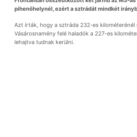
Frontálisan összeütközött két jármű az M3-as 
pihenőhelynél, ezért a sztrádát mindkét irányb
Azt írták, hogy a sztráda 232-es kilométerénél 
Vásárosnamény felé haladók a 227-es kilométe
lehajtva tudnak kerülni.