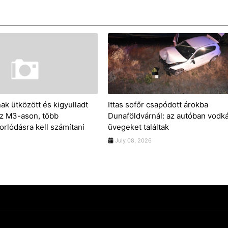
ak ütközött és kigyulladt
Ittas sofőr csapódott árokba
z M3-ason, több
Dunaföldvárnál: az autóban vodk
orlódásra kell számítani
üvegeket találtak
July 08, 2026