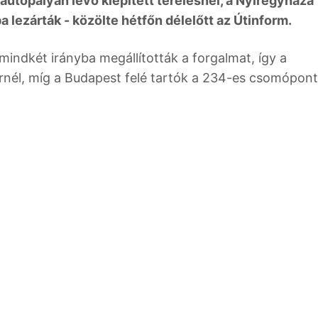
autópályán lévő kiépített terelésnél, a Nyíregyháza
a lezárták - közölte hétfőn délelőtt az Útinform.
mindkét irányba megállították a forgalmat, így a
rnél, míg a Budapest felé tartók a 234-es csomópon