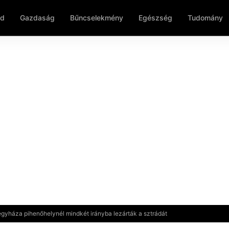
ld
Gazdaság
Bűncselekmény
Egészség
Tudomány
egyháza pihenőhelynél mindkét irányba lezárták a sztrádát