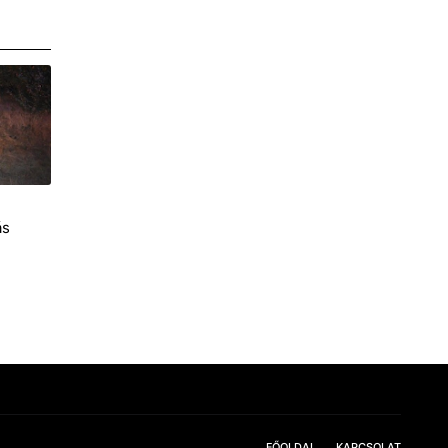
ás
FŐOLDAL
KAPCSOLAT