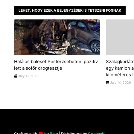
LEHET, HOGY EZEK A BEJEGYZÉSEK IS TETSZENI FOGNAK
Halálos baleset Pesterzsébeten: pozitív
Szalagkorlátn
lett a sofőr drogtesztje
egy kamion a
kilométeres t
July 17, 2026
July 14, 2026
Crafted with
by
Blog
| Distributed by
Gooyaabi