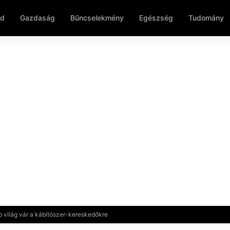
ld
Gazdaság
Bűncselekmény
Egészség
Tudomány
b világ vár a kábítószer-kereskedőkre