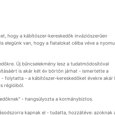
et, hogy a kábítószer-kereskedők inváziószerűen
l is elegünk van, hogy a fiatalokat célba véve a nyom
edőkre. Új bűncselekmény lesz a tudatmódosítóval
tásáért is akár két év börtön járhat - ismertette a
- folytatta - a kábítószer-kereskedőket évekre akár k
s régióiból.
kedőknek" - hangsúlyozta a kormánybiztos.
ásodszorra kapnak el - tudatta, hozzátéve: azoknak 