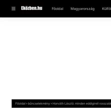
Főoldal
Magyarország
Külfö
Főoldal
bűncselekmény
Horváth László: minden eddiginél rosszab