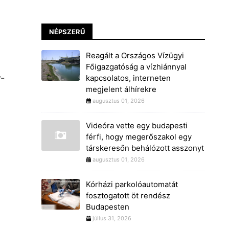
NÉPSZERŰ
Reagált a Országos Vízügyi
Főigazgatóság a vízhiánnyal
-
kapcsolatos, interneten
megjelent álhírekre
augusztus 01, 2026
Videóra vette egy budapesti
férfi, hogy megerőszakol egy
társkeresőn behálózott asszonyt
augusztus 01, 2026
Kórházi parkolóautomatát
fosztogatott öt rendész
Budapesten
július 31, 2026