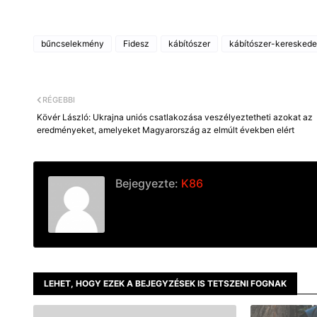
bűncselekmény
Fidesz
kábítószer
kábítószer-keresked
RÉGEBBI
Kövér László: Ukrajna uniós csatlakozása veszélyeztetheti azokat az
eredményeket, amelyeket Magyarország az elmúlt években elért
Bejegyezte:
K86
LEHET, HOGY EZEK A BEJEGYZÉSEK IS TETSZENI FOGNAK