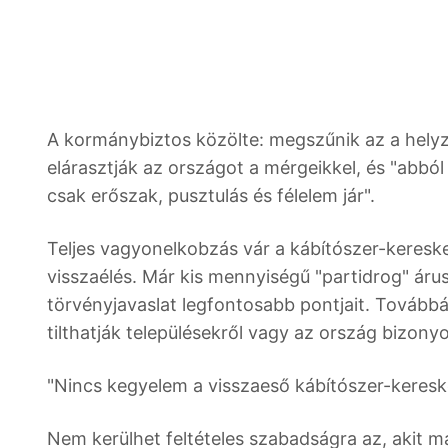
A kormánybiztos közölte: megszűnik az a helyz
elárasztják az országot a mérgeikkel, és "abbó
csak erőszak, pusztulás és félelem jár".
Teljes vagyonelkobzás vár a kábítószer-keresk
visszaélés. Már kis mennyiségű "partidrog" árusí
törvényjavaslat legfontosabb pontjait. Továbbá 
tilthatják településekről vagy az ország bizonyo
"Nincs kegyelem a visszaeső kábítószer-keres
Nem kerülhet feltételes szabadságra az, akit m