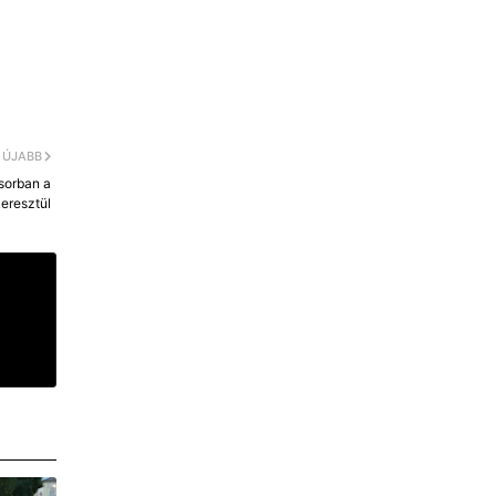
ÚJABB
ősorban a
eresztül