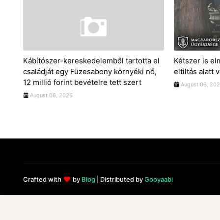
Kábítószer-kereskedelemből tartotta el
Kétszer is el
családját egy Füzesabony környéki nő,
eltiltás alatt 
12 millió forint bevételre tett szert
August 06, 20
August 06, 2026
Crafted with
by
Blog
| Distributed by
Gooyaabi