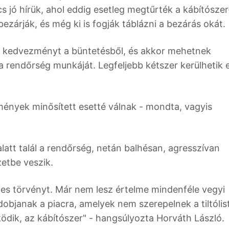
 jó hírük, ahol eddig esetleg megtűrték a kábítószer
bezárják, és még ki is fogják táblázni a bezárás okát.
k kedvezményt a büntetésből, és akkor mehetnek
k a rendőrség munkáját. Legfeljebb kétszer kerülhetik e
mények minősített esetté válnak - mondta, vagyis
alatt talál a rendőrség, netán balhésan, agresszívan
zetbe veszik.
nes törvényt. Már nem lesz értelme mindenféle vegyi
dobjanak a piacra, amelyek nem szerepelnek a tiltólis
ödik, az kábítószer" - hangsúlyozta Horváth László.