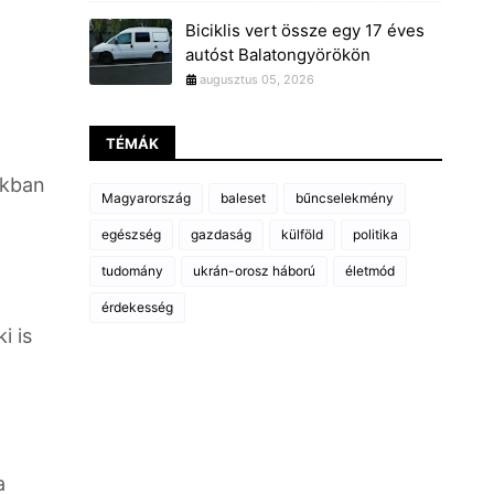
Biciklis vert össze egy 17 éves
autóst Balatongyörökön
augusztus 05, 2026
TÉMÁK
ukban
Magyarország
baleset
bűncselekmény
egészség
gazdaság
külföld
politika
tudomány
ukrán-orosz háború
életmód
érdekesség
i is
a