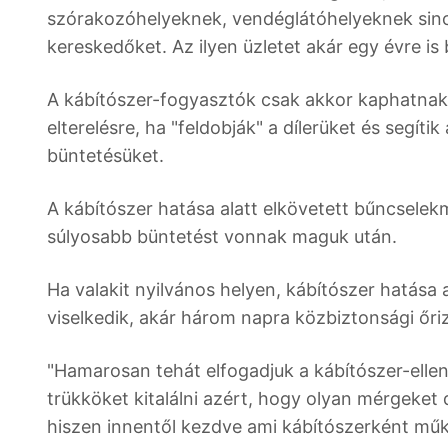
szórakozóhelyeknek, vendéglátóhelyeknek sincs
kereskedőket. Az ilyen üzletet akár egy évre is 
A kábítószer-fogyasztók csak akkor kaphatna
elterelésre, ha "feldobják" a dílerüket és segíti
büntetésüket.
A kábítószer hatása alatt elkövetett bűncselek
súlyosabb büntetést vonnak maguk után.
Ha valakit nyilvános helyen, kábítószer hatása 
viselkedik, akár három napra közbiztonsági őri
"Hamarosan tehát elfogadjuk a kábítószer-elle
trükköket kitalálni azért, hogy olyan mérgeket 
hiszen innentől kezdve ami kábítószerként műk