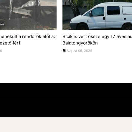
menekült a rendőrök elől az
Biciklis vert össze egy 17 éves a
vezető férfi
Balatongyörökön
26
August 05, 2026