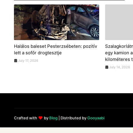
Halálos baleset Pesterzsébeten: pozitív
Szalagkorlátn
lett a sofőr drogtesztje
egy kamion a
kilométeres t
July 17, 2026
July 14, 2026
Crafted with
by
Blog
| Distributed by
Gooyaabi