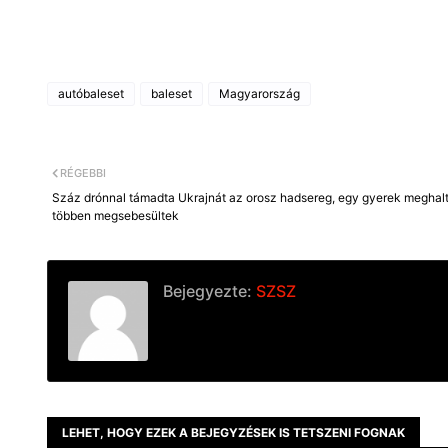
autóbaleset
baleset
Magyarország
RÉGEBBI
Száz drónnal támadta Ukrajnát az orosz hadsereg, egy gyerek meghalt
többen megsebesültek
Bejegyezte:
SZSZ
LEHET, HOGY EZEK A BEJEGYZÉSEK IS TETSZENI FOGNAK