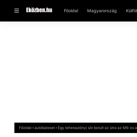
Főoldal
Magyarország
Külfö
Főoldal
autóbaleset
Egy teherautónyi sör borult az útra az M6-os 