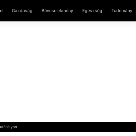
ld
Gazdaság
Bűncselekmény
Egészség
Tudomány
autópályán