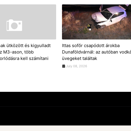
ak ütközött és kigyulladt
Ittas sofőr csapódott árokba
z M3-ason, több
Dunaföldvárnál: az autóban vodk
orlódásra kell számítani
üvegeket találtak
July 08, 2026