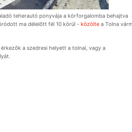
aladó teherautó ponyvája a körforgalomba behajtva
ódott ma délelőtt fél 10 körül -
közölte
a Tolna vár
rkezők a szedresi helyett a tolnai, vagy a
lyát.