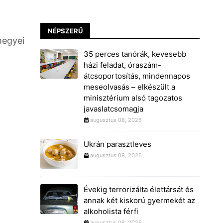
NÉPSZERŰ
megyei
35 perces tanórák, kevesebb
házi feladat, óraszám-
átcsoportosítás, mindennapos
meseolvasás – elkészült a
minisztérium alsó tagozatos
javaslatcsomagja
augusztus 08, 2026
Ukrán parasztleves
augusztus 08, 2026
Évekig terrorizálta élettársát és
annak két kiskorú gyermekét az
alkoholista férfi
augusztus 08, 2026