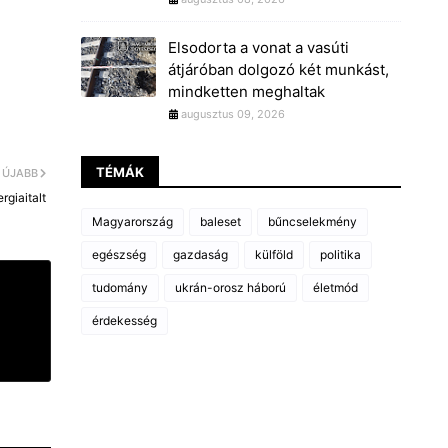
Elsodorta a vonat a vasúti
átjáróban dolgozó két munkást,
mindketten meghaltak
augusztus 09, 2026
TÉMÁK
ÚJABB
giaitalt
Magyarország
baleset
bűncselekmény
egészség
gazdaság
külföld
politika
tudomány
ukrán-orosz háború
életmód
érdekesség