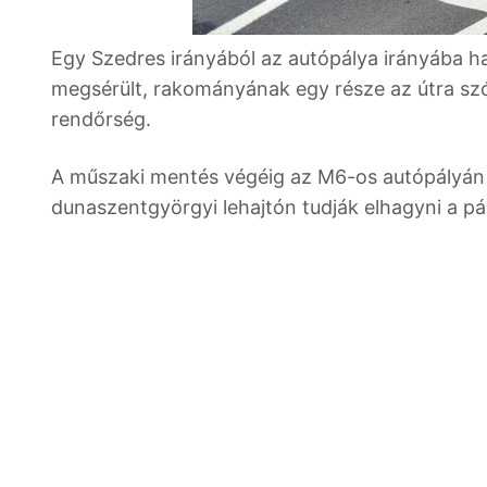
Egy Szedres irányából az autópálya irányába h
megsérült, rakományának egy része az útra szór
rendőrség.
A műszaki mentés végéig az M6-os autópályán é
dunaszentgyörgyi lehajtón tudják elhagyni a pá