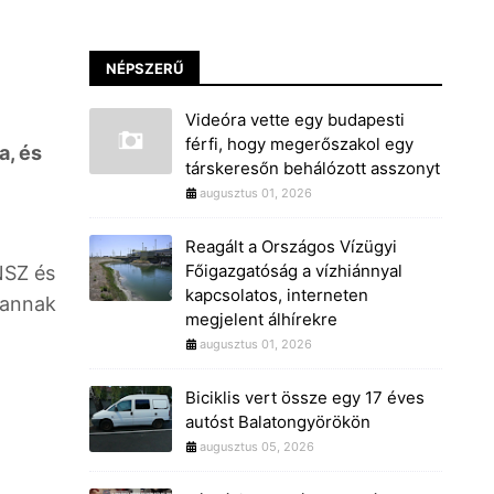
NÉPSZERŰ
Videóra vette egy budapesti
férfi, hogy megerőszakol egy
a, és
társkeresőn behálózott asszonyt
augusztus 01, 2026
Reagált a Országos Vízügyi
Főigazgatóság a vízhiánnyal
NSZ és
kapcsolatos, interneten
 annak
megjelent álhírekre
augusztus 01, 2026
Biciklis vert össze egy 17 éves
autóst Balatongyörökön
augusztus 05, 2026