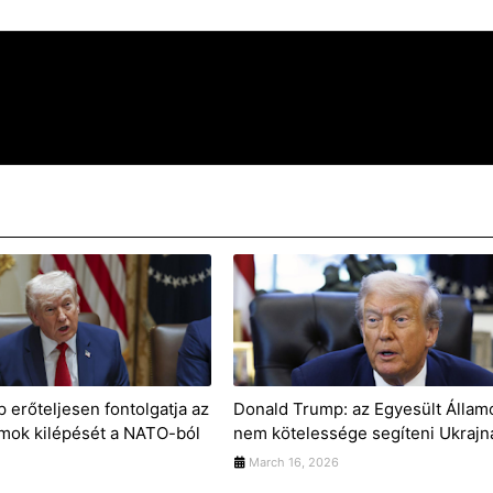
 erőteljesen fontolgatja az
Donald Trump: az Egyesült Álla
amok kilépését a NATO-ból
nem kötelessége segíteni Ukrajn
March 16, 2026