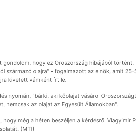
t gondolom, hogy ez Oroszország hibájából történt,
l származó olajra" - fogalmazott az elnök, amit 25-
a kivetett vámként írt le.
és nyomán, "bárki, aki kőolajat vásárol Oroszországt
t, nemcsak az olajat az Egyesült Államokban".
, hogy még a héten beszéljen a kérdésről Vlagyimir P
solatát. (MTI)