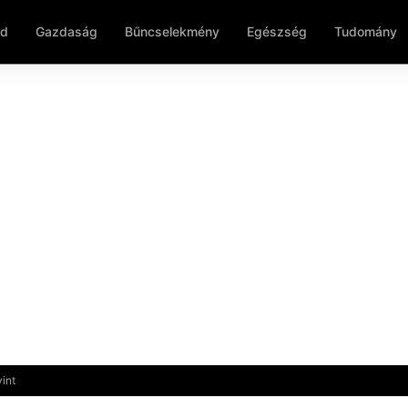
ld
Gazdaság
Bűncselekmény
Egészség
Tudomány
int