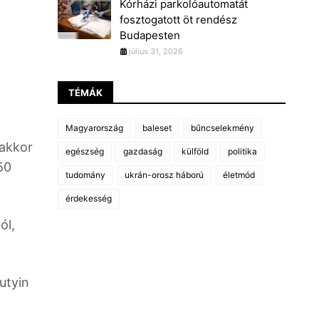
Kórházi parkolóautomatát
fosztogatott öt rendész
Budapesten
július 31, 2026
TÉMÁK
Magyarország
baleset
bűncselekmény
 akkor
egészség
gazdaság
külföld
politika
50
tudomány
ukrán-orosz háború
életmód
érdekesség
ól,
utyin