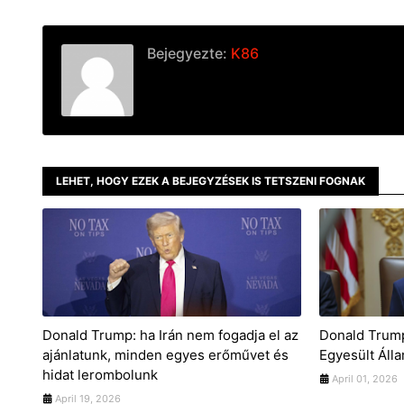
Bejegyezte:
K86
LEHET, HOGY EZEK A BEJEGYZÉSEK IS TETSZENI FOGNAK
Donald Trump: ha Irán nem fogadja el az
Donald Trump
ajánlatunk, minden egyes erőművet és
Egyesült Áll
hidat lerombolunk
April 01, 2026
April 19, 2026