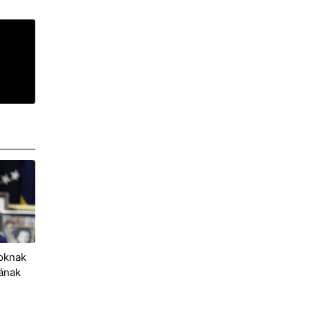
moknak
ának