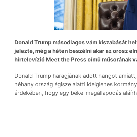
Donald Trump másodlagos vám kiszabását hely
jelezte, még a héten beszélni akar az orosz e
hírtelevízió Meet the Press című műsorának va
Donald Trump haragjának adott hangot amiatt,
néhány ország égisze alatti ideiglenes kormá
érdekében, hogy egy béke-megállapodás aláírh