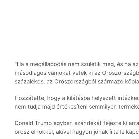
"Ha a megállapodás nem születik meg, és ha az
másodlagos vámokat vetek ki az Oroszországbó
százalékos, az Oroszországból származó kőolajr
Hozzátette, hogy a kilátásba helyezett intézked
nem tudja majd értékesíteni semmilyen terméké
Donald Trump egyben szándékát fejezte ki arra
orosz elnökkel, akivel nagyon jónak írta le kapc