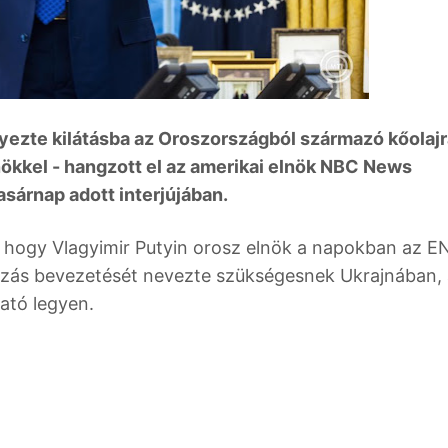
ezte kilátásba az Oroszországból származó kőolajr
lnökkel - hangzott el az amerikai elnök NBC News
sárnap adott interjújában.
 hogy Vlagyimir Putyin orosz elnök a napokban az E
nyzás bevezetését nevezte szükségesnek Ukrajnában,
ató legyen.