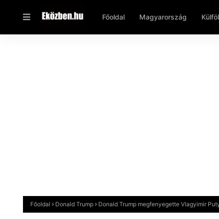
Főoldal
Magyarország
Külfö
Főoldal
Donald Trump
Donald Trump megfenyegette Vlagyimir Puty