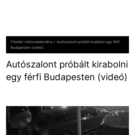
Főoldal
bűncselekmény
Autószalont próbált kirabolni egy férfi
Budapesten (videó)
Autószalont próbált kirabolni
egy férfi Budapesten (videó)