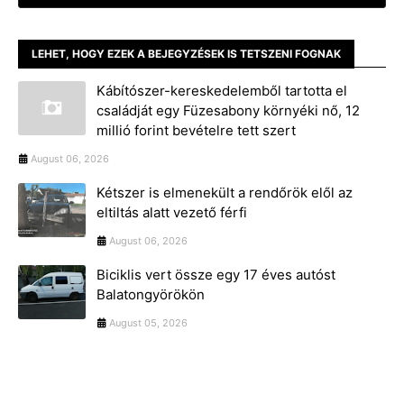
LEHET, HOGY EZEK A BEJEGYZÉSEK IS TETSZENI FOGNAK
Kábítószer-kereskedelemből tartotta el
családját egy Füzesabony környéki nő, 12
millió forint bevételre tett szert
August 06, 2026
Kétszer is elmenekült a rendőrök elől az
eltiltás alatt vezető férfi
August 06, 2026
Biciklis vert össze egy 17 éves autóst
Balatongyörökön
August 05, 2026