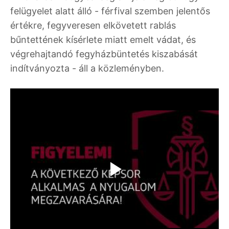
felügyelet alatt álló - férfival szemben jelentős
értékre, fegyveresen elkövetett rablás
bűntettének kísérlete miatt emelt vádat, és
végrehajtandó fegyházbüntetés kiszabását
indítványozta - áll a közleményben.