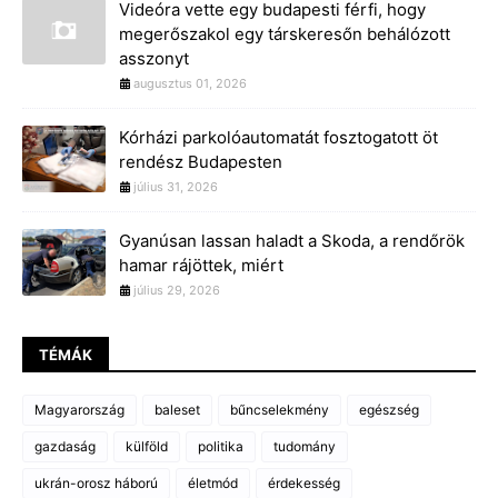
Videóra vette egy budapesti férfi, hogy
megerőszakol egy társkeresőn behálózott
asszonyt
augusztus 01, 2026
Kórházi parkolóautomatát fosztogatott öt
rendész Budapesten
július 31, 2026
Gyanúsan lassan haladt a Skoda, a rendőrök
hamar rájöttek, miért
július 29, 2026
TÉMÁK
Magyarország
baleset
bűncselekmény
egészség
gazdaság
külföld
politika
tudomány
ukrán-orosz háború
életmód
érdekesség