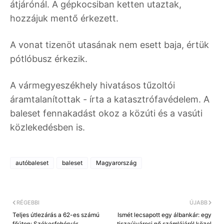
átjárónál. A gépkocsiban ketten utaztak,
hozzájuk mentő érkezett.
A vonat tizenöt utasának nem esett baja, értük
pótlóbusz érkezik.
A vármegyeszékhely hivatásos tűzoltói
áramtalanítottak - írta a katasztrófavédelem. A
baleset fennakadást okoz a közúti és a vasúti
közlekedésben is.
autóbaleset
baleset
Magyarország
RÉGEBBI
ÚJABB
Teljes útlezárás a 62-es számú
Ismét lecsapott egy álbankár: egy
főúton: Székesfehérvár
tiszaújvárosi nő számlájáról közel