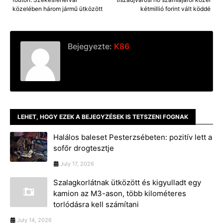
közelében három jármű ütközött
kétmillió forint vált köddé
Bejegyezte:
K86
LEHET, HOGY EZEK A BEJEGYZÉSEK IS TETSZENI FOGNAK
Halálos baleset Pesterzsébeten: pozitív lett a
sofőr drogtesztje
July 17, 2026
Szalagkorlátnak ütközött és kigyulladt egy
kamion az M3-ason, több kilométeres
torlódásra kell számítani
July 14, 2026