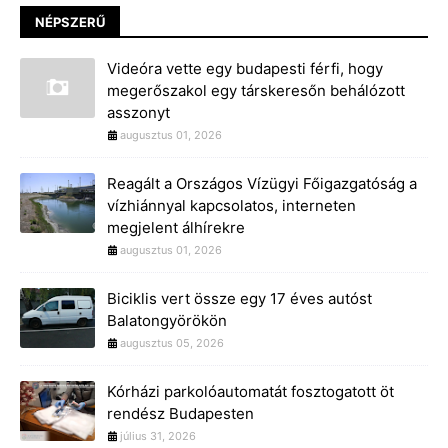
NÉPSZERŰ
Videóra vette egy budapesti férfi, hogy
megerőszakol egy társkeresőn behálózott
asszonyt
augusztus 01, 2026
Reagált a Országos Vízügyi Főigazgatóság a
vízhiánnyal kapcsolatos, interneten
megjelent álhírekre
augusztus 01, 2026
Biciklis vert össze egy 17 éves autóst
Balatongyörökön
augusztus 05, 2026
Kórházi parkolóautomatát fosztogatott öt
rendész Budapesten
július 31, 2026