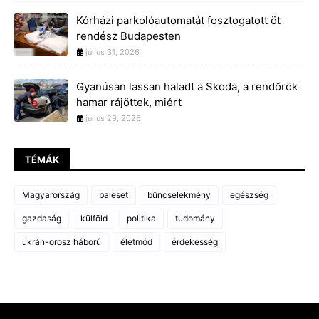
Kórházi parkolóautomatát fosztogatott öt
rendész Budapesten
július 31, 2026
Gyanúsan lassan haladt a Skoda, a rendőrök
hamar rájöttek, miért
július 29, 2026
TÉMÁK
Magyarország
baleset
bűncselekmény
egészség
gazdaság
külföld
politika
tudomány
ukrán-orosz háború
életmód
érdekesség