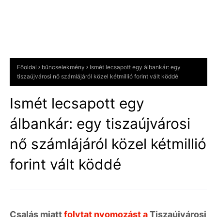
Főoldal
bűncselekmény
Ismét lecsapott egy álbankár: egy
tiszaújvárosi nő számlájáról közel kétmillió forint vált köddé
Ismét lecsapott egy
álbankár: egy tiszaújvárosi
nő számlájáról közel kétmillió
forint vált köddé
Csalás miatt
folytat nyomozást a
Tiszaújvárosi