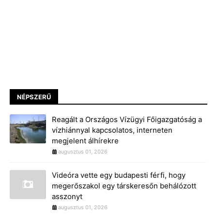
NÉPSZERŰ
Reagált a Országos Vízügyi Főigazgatóság a
vízhiánnyal kapcsolatos, interneten
megjelent álhírekre
augusztus 01, 2026
Videóra vette egy budapesti férfi, hogy
megerőszakol egy társkeresőn behálózott
asszonyt
augusztus 01, 2026