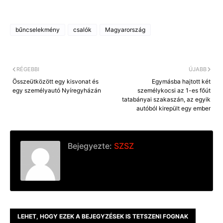
bűncselekmény
csalók
Magyarország
RÉGEBBI
ÚJABB
Összeütközött egy kisvonat és
Egymásba hajtott két
egy személyautó Nyíregyházán
személykocsi az 1-es főút
tatabányai szakaszán, az egyik
autóból kirepült egy ember
Bejegyezte:
SZSZ
LEHET, HOGY EZEK A BEJEGYZÉSEK IS TETSZENI FOGNAK