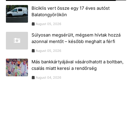
Biciklis vert össze egy 17 éves autóst
Balatongyörökön
August 05, 2026
Súlyosan megsérült, mégsem hívtak hozzá
azonnal mentőt – később meghalt a férfi
August 05, 2026
Más bankkártyájával vásárolhatott a boltban,
csalás miatt keresi a rendőrség
August 04, 2026