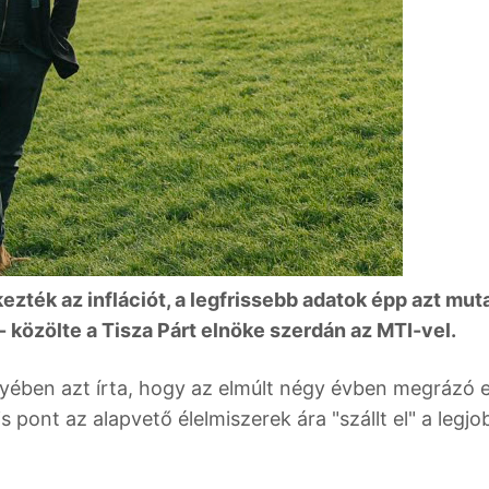
ték az inflációt, a legfrissebb adatok épp azt muta
- közölte a Tisza Párt elnöke szerdán az MTI-vel.
ényében azt írta, hogy az elmúlt négy évben megrázó e
s pont az alapvető élelmiszerek ára "szállt el" a legjo