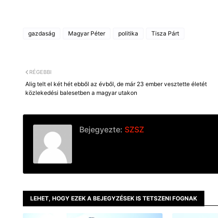
gazdaság
Magyar Péter
politika
Tisza Párt
RÉGEBBI
Alig telt el két hét ebből az évből, de már 23 ember vesztette életét
közlekedési balesetben a magyar utakon
Bejegyezte:
SZSZ
LEHET, HOGY EZEK A BEJEGYZÉSEK IS TETSZENI FOGNAK