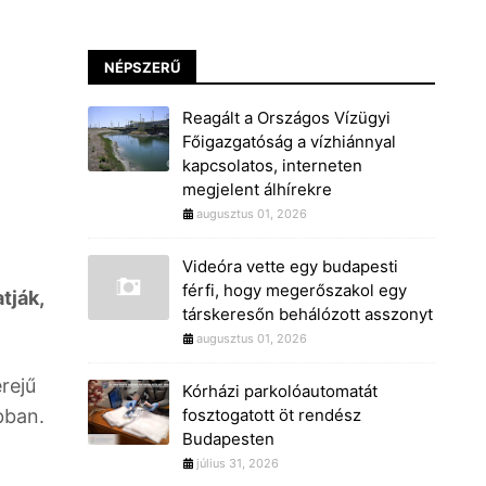
NÉPSZERŰ
Reagált a Országos Vízügyi
Főigazgatóság a vízhiánnyal
kapcsolatos, interneten
megjelent álhírekre
augusztus 01, 2026
Videóra vette egy budapesti
férfi, hogy megerőszakol egy
tják,
társkeresőn behálózott asszonyt
augusztus 01, 2026
rejű
Kórházi parkolóautomatát
bban.
fosztogatott öt rendész
Budapesten
július 31, 2026