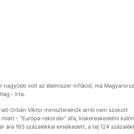
er nagyobb volt az élelmiszer-infláció, ma Magyaror
lag - írta.
raló Orbán Viktor miniszterelnök arról nem szokott
k miatt - "Európa-rekorder" áfa, kiskereskedelmi külö
ér ára 163 százalékkal emelkedett, a tej 124 százalékk