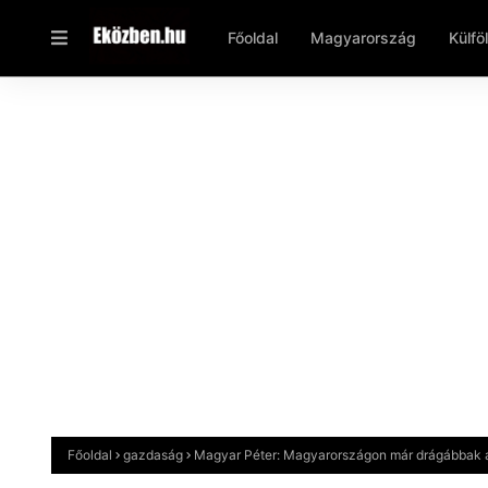
Főoldal
Magyarország
Külfö
Főoldal
gazdaság
Magyar Péter: Magyarországon már drágábbak az