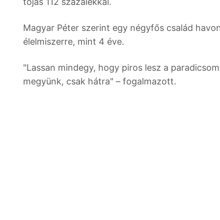
tojás 112 százalékkal.
Magyar Péter szerint egy négyfős család havont
élelmiszerre, mint 4 éve.
"Lassan mindegy, hogy piros lesz a paradicsom
megyünk, csak hátra" – fogalmazott.