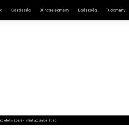
ld
Gazdaság
Bűncselekmény
Egészség
Tudomány
 élelmiszerek, mint az uniós átlag