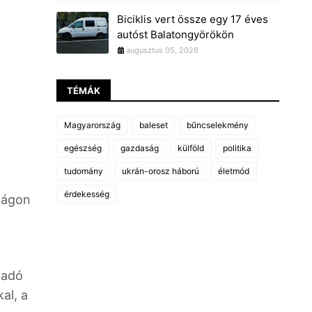
Biciklis vert össze egy 17 éves
autóst Balatongyörökön
augusztus 05, 2026
TÉMÁK
Magyarország
baleset
bűncselekmény
egészség
gazdaság
külföld
politika
tudomány
ukrán-orosz háború
életmód
érdekesség
szágon
nadó
al, a