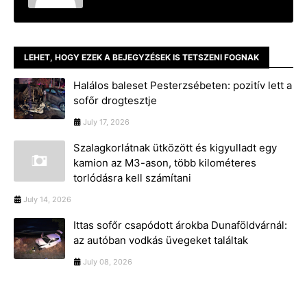
LEHET, HOGY EZEK A BEJEGYZÉSEK IS TETSZENI FOGNAK
Halálos baleset Pesterzsébeten: pozitív lett a
sofőr drogtesztje
July 17, 2026
Szalagkorlátnak ütközött és kigyulladt egy
kamion az M3-ason, több kilométeres
torlódásra kell számítani
July 14, 2026
Ittas sofőr csapódott árokba Dunaföldvárnál:
az autóban vodkás üvegeket találtak
July 08, 2026