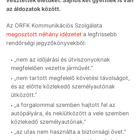
vesztették életüket. Sajnos két gyermek is van
az áldozatok között.
Az ORFK Kommunikációs Szolgálata
megosztott néhány idézetet
a legfrissebb
rendőrségi jegyzőkönyvekből:
„nem az időjárási és útviszonyoknak
megfelelően vezette járművét.”
„nem tartott megfelelő követési távolságot,
és az előtte közlekedő személyautónak
ütközött.”
„a forgalommal szemben hajtott fel az
autópályára, és nekiütközött a vele szemben
közlekedő személyautónak.”
„az utas nem használta a biztonsági övet.”