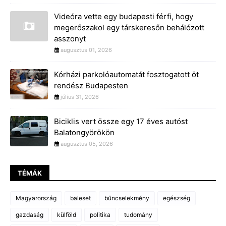
Videóra vette egy budapesti férfi, hogy
megerőszakol egy társkeresőn behálózott
asszonyt
augusztus 01, 2026
Kórházi parkolóautomatát fosztogatott öt
rendész Budapesten
július 31, 2026
Biciklis vert össze egy 17 éves autóst
Balatongyörökön
augusztus 05, 2026
TÉMÁK
Magyarország
baleset
bűncselekmény
egészség
gazdaság
külföld
politika
tudomány