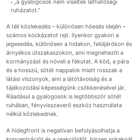
„a gyalogosok nem viseltek láthatósági
ruházatot.”
A téli közlekedés – különösen hóesés idején –
számos kockázatot rejt. Ilyenkor gyakori a
jegesedés, különösen a hidakon, felüljárókon és
árnyékos útszakaszokon, ami megnehezíti a
kormányzást és növeli a fékutat. A köd, a pára
és a hosszú, sötét nappalok miatt rosszak a
látási viszonyok, ami a látótávolság és a
tájékozódási képességünk csökkenésével jár.
Ráadásul a gyalogosok is legtöbbször sötét
ruhában, fényvisszaverő eszköz használata
nélkül közlekednek.
A hidegfront is negatívan befolyásolhatja a
koncentrációt és a reakcióidőt, hiszen sokaknál