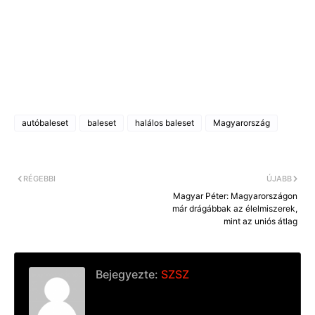
autóbaleset
baleset
halálos baleset
Magyarország
RÉGEBBI
ÚJABB
Magyar Péter: Magyarországon
már drágábbak az élelmiszerek,
mint az uniós átlag
Bejegyezte:
SZSZ