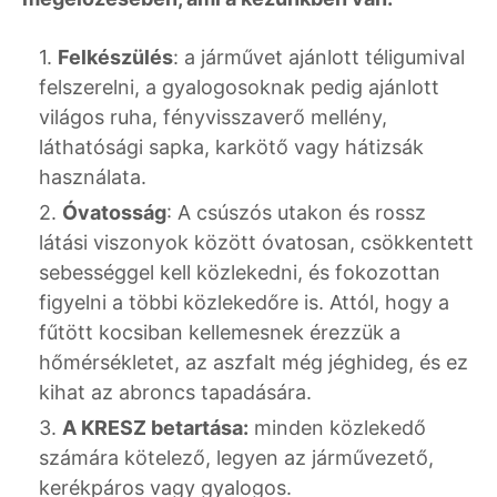
Felkészülés
: a járművet ajánlott téligumival
felszerelni, a gyalogosoknak pedig ajánlott
világos ruha, fényvisszaverő mellény,
láthatósági sapka, karkötő vagy hátizsák
használata.
Óvatosság
: A csúszós utakon és rossz
látási viszonyok között óvatosan, csökkentett
sebességgel kell közlekedni, és fokozottan
figyelni a többi közlekedőre is. Attól, hogy a
fűtött kocsiban kellemesnek érezzük a
hőmérsékletet, az aszfalt még jéghideg, és ez
kihat az abroncs tapadására.
A KRESZ betartása:
minden közlekedő
számára kötelező, legyen az járművezető,
kerékpáros vagy gyalogos.