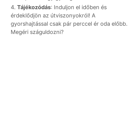
Tájékozódás
: Induljon el időben és
érdeklődjön az útviszonyokról! A
gyorshajtással csak pár perccel ér oda előbb.
Megéri száguldozni?