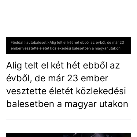
Főoldal
autóbaleset
Alig telt el két hét ebből az évből, de már 23
ember vesztette életét közlekedési balesetben a magyar utakon
Alig telt el két hét ebből az
évből, de már 23 ember
vesztette életét közlekedési
balesetben a magyar utakon