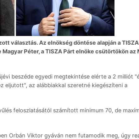
ozott választás. Az elnökség döntése alapján a TISZA
 Magyar Péter, a TISZA Párt elnöke csütörtökön az 
évi beszéde egyedi megtekintése elérte a 2 milliót "
eljutott", az alábbiakkal szeretné kiegészíteni a
gyűlés feloszlatásától számított minimum 70, de max
en Orbán Viktor gyáván nem futamodik meg, úgy reá