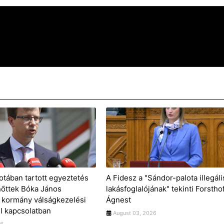
otában tartott egyeztetés
A Fidesz a "Sándor-palota illegáli
nőttek Bóka János
lakásfoglalójának" tekinti Forstho
 kormány válságkezelési
Ágnest
 kapcsolatban
August 03, 2026