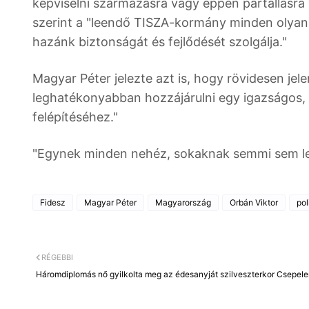
képviselni származásra vagy éppen pártállásra 
szerint a "leendő TISZA-kormány minden olyan
hazánk biztonságát és fejlődését szolgálja."
Magyar Péter jelezte azt is, hogy rövidesen jel
leghatékonyabban hozzájárulni egy igazságos,
felépítéséhez."
"Egynek minden nehéz, sokaknak semmi sem leh
Fidesz
Magyar Péter
Magyarország
Orbán Viktor
pol
RÉGEBBI
Háromdiplomás nő gyilkolta meg az édesanyját szilveszterkor Csepel