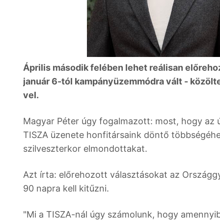
Április második felében lehet reálisan előreh
január 6-tól kampányüzemmódra vált - közölte
vel.
Magyar Péter úgy fogalmazott: most, hogy az új
TISZA üzenete honfitársaink döntő többségéhez 
szilveszterkor elmondottakat.
Azt írta: előrehozott választásokat az Ország
90 napra kell kitűzni.
"Mi a TISZA-nál úgy számolunk, hogy amennyib