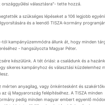
t országgyűlési választásra"- tette hozzá.
megtették a szükséges lépéseket a 106 legjobb egyéni
 felgyorsítására és a leendő TISZA-kormány programjá
6-tól kampányüzemmódra állunk át, hogy minden tárg
yeréséhez - hangsúlyozta Magyar Péter.
ére készülünk. A tét óriási: a családunk és a hazán
int egy sikeres kampányhoz és választási küzdelemhez
lesz.
ez mérten anyagilag, vagy önkéntesként és szakértők
és az új Magyarország felépítéséhez. A TISZA minden
kormány pedig minden magyar embert egyenlő módo