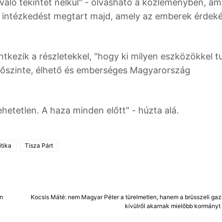
való tekintet nélkül" - olvasható a közleményben, am
 intézkedést megtart majd, amely az emberek érdeké
entkezik a részletekkel, "hogy ki milyen eszközökkel t
 őszinte, élhető és emberséges Magyarország
etetlen. A haza minden előtt" - húzta alá.
itika
Tisza Párt
en
Kocsis Máté: nem Magyar Péter a türelmetlen, hanem a brüsszeli gazd
kívülről akarnak mielőbb kormányt 