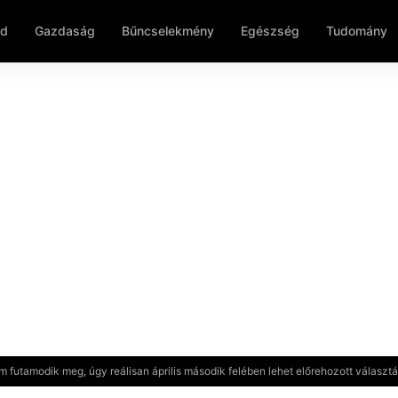
ld
Gazdaság
Bűncselekmény
Egészség
Tudomány
futamodik meg, úgy reálisan április második felében lehet előrehozott választ