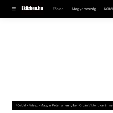
Főoldal
Magyarország
Külfö
Főoldal
Fidesz
Magyar Péter: amennyiben Orbán Viktor gyáván nem 