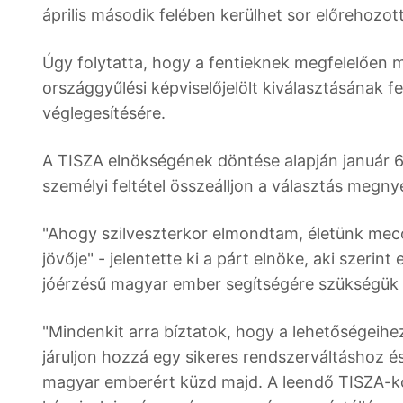
április második felében kerülhet sor előrehozot
Úgy folytatta, hogy a fentieknek megfelelően 
országgyűlési képviselőjelölt kiválasztásának
véglegesítésére.
A TISZA elnökségének döntése alapján január 
személyi feltétel összeálljon a választás megn
"Ahogy szilveszterkor elmondtam, életünk meccs
jövője" - jelentette ki a párt elnöke, aki szer
jóérzésű magyar ember segítségére szükségük 
"Mindenkit arra bíztatok, hogy a lehetőségeih
járuljon hozzá egy sikeres rendszerváltáshoz 
magyar emberért küzd majd. A leendő TISZA-