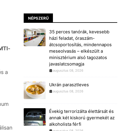
NÉPSZERŰ
35 perces tanórák, kevesebb
házi feladat, óraszám-
átcsoportosítás, mindennapos
MTI-
meseolvasás – elkészült a
minisztérium alsó tagozatos
javaslatcsomagja
augusztus 08, 2026
és a
Ukrán parasztleves
augusztus 08, 2026
imum
Évekig terrorizálta élettársát és
annak két kiskorú gyermekét az
alkoholista férfi
lisan
augusztus 08, 2026