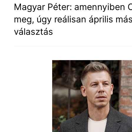
Magyar Péter: amennyiben O
meg, úgy reálisan április má
választás