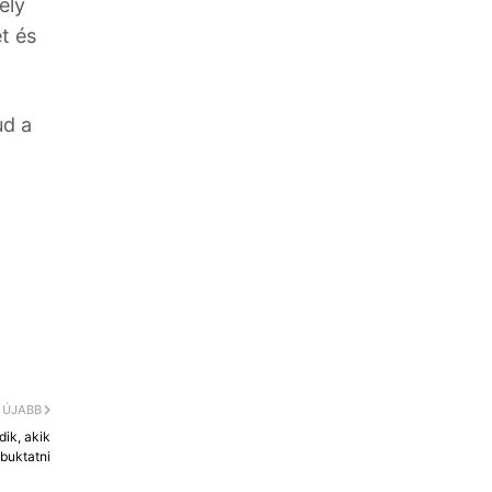
ely
t és
ud a
ÚJABB
ik, akik
buktatni