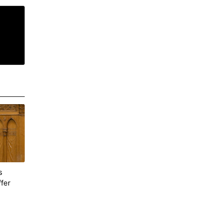
s
ffer