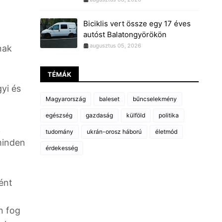
Biciklis vert össze egy 17 éves
autóst Balatongyörökön
augusztus 05, 2026
nak
TÉMÁK
yi és
Magyarország
baleset
bűncselekmény
egészség
gazdaság
külföld
politika
k
tudomány
ukrán-orosz háború
életmód
 minden
érdekesség
ént
n fog