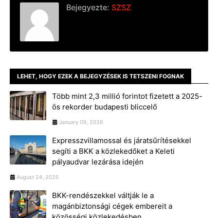
Bejegyezte:
SZSZ
LEHET, HOGY EZEK A BEJEGYZÉSEK IS TETSZENI FOGNAK
Több mint 2,3 millió forintot fizetett a 2025-
ös rekorder budapesti bliccelő
January 09, 2026
Expresszvillamossal és járatsűrítésekkel
segíti a BKK a közlekedőket a Keleti
pályaudvar lezárása idején
August 24, 2025
BKK-rendészekkel váltják le a
magánbiztonsági cégek embereit a
közösségi közlekedésben