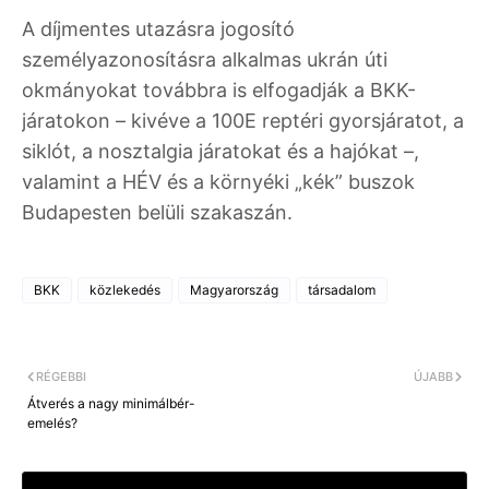
A díjmentes utazásra jogosító
személyazonosításra alkalmas ukrán úti
okmányokat továbbra is elfogadják a BKK-
járatokon – kivéve a 100E reptéri gyorsjáratot, a
siklót, a nosztalgia járatokat és a hajókat –,
valamint a HÉV és a környéki „kék” buszok
Budapesten belüli szakaszán.
BKK
közlekedés
Magyarország
társadalom
RÉGEBBI
ÚJABB
Átverés a nagy minimálbér-
emelés?