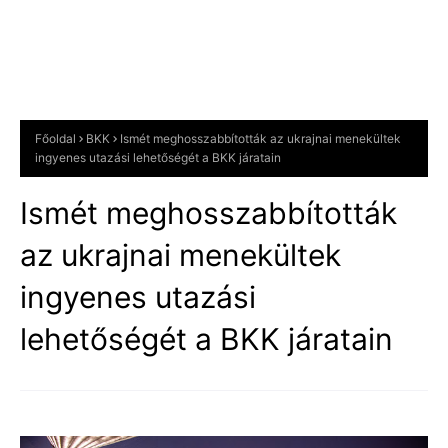
Főoldal
BKK
Ismét meghosszabbították az ukrajnai menekültek
ingyenes utazási lehetőségét a BKK járatain
Ismét meghosszabbították
az ukrajnai menekültek
ingyenes utazási
lehetőségét a BKK járatain