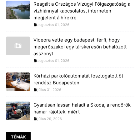
Reagált a Országos Vízügyi Főigazgatóság a
vízhiánnyal kapcsolatos, interneten
megjelent álhírekre
augusztus 01, 2026
Videóra vette egy budapesti férfi, hogy
megerőszakol egy társkeresőn behálózott
asszonyt
augusztus 01, 2026
Kórházi parkolóautomatát fosztogatott öt
rendész Budapesten
július 31, 2026
Gyanúsan lassan haladt a Skoda, a rendőrök
hamar rájöttek, miért
július 29, 2026
TÉMÁK