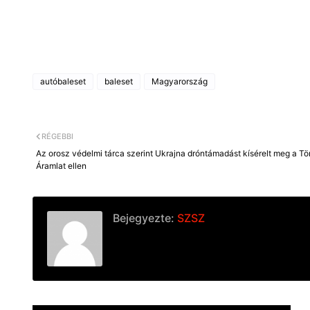
autóbaleset
baleset
Magyarország
RÉGEBBI
Az orosz védelmi tárca szerint Ukrajna dróntámadást kísérelt meg a Tö
Áramlat ellen
Bejegyezte:
SZSZ