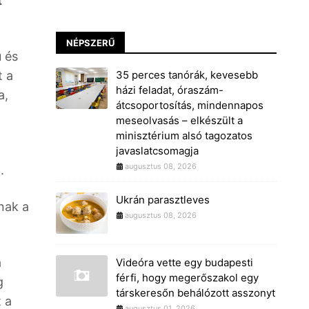
t
NÉPSZERŰ
ú és
t a
35 perces tanórák, kevesebb
házi feladat, óraszám-
a,
átcsoportosítás, mindennapos
meseolvasás – elkészült a
minisztérium alsó tagozatos
javaslatcsomagja
augusztus 08, 2026
.
Ukrán parasztleves
nak a
augusztus 08, 2026
a
Videóra vette egy budapesti
férfi, hogy megerőszakol egy
g
társkeresőn behálózott asszonyt
 a
augusztus 01, 2026