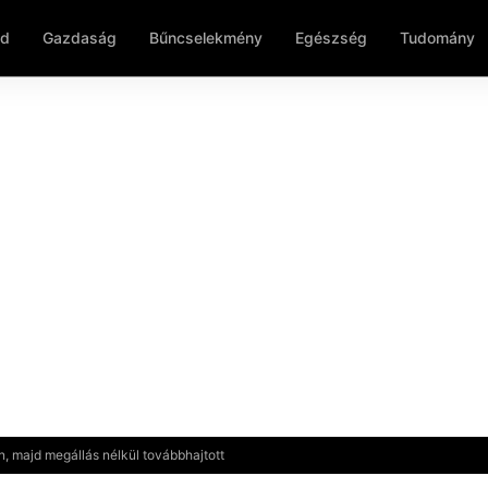
ld
Gazdaság
Bűncselekmény
Egészség
Tudomány
, majd megállás nélkül továbbhajtott