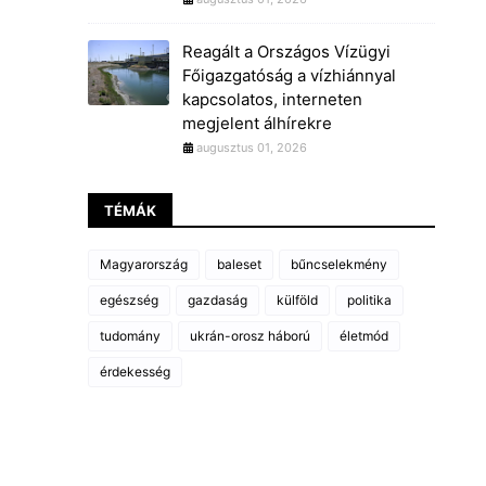
Reagált a Országos Vízügyi
Főigazgatóság a vízhiánnyal
kapcsolatos, interneten
megjelent álhírekre
augusztus 01, 2026
TÉMÁK
Magyarország
baleset
bűncselekmény
egészség
gazdaság
külföld
politika
tudomány
ukrán-orosz háború
életmód
érdekesség