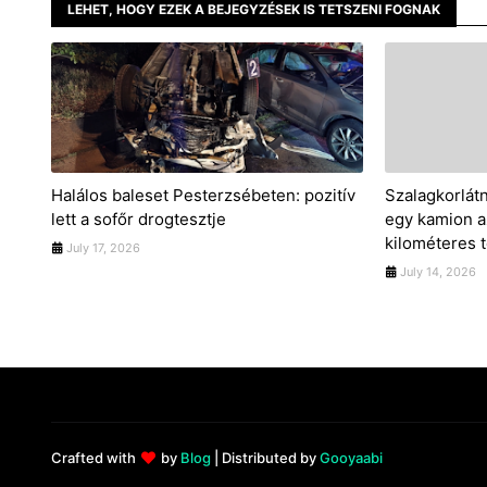
LEHET, HOGY EZEK A BEJEGYZÉSEK IS TETSZENI FOGNAK
Halálos baleset Pesterzsébeten: pozitív
Szalagkorlátn
lett a sofőr drogtesztje
egy kamion a
kilométeres t
July 17, 2026
July 14, 2026
Crafted with
by
Blog
| Distributed by
Gooyaabi