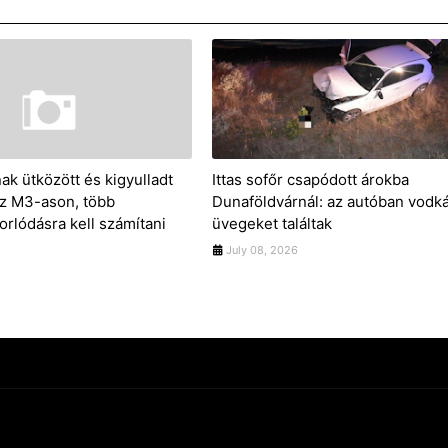
ak ütközött és kigyulladt
Ittas sofőr csapódott árokba
z M3-ason, több
Dunaföldvárnál: az autóban vodk
orlódásra kell számítani
üvegeket találtak
July 08, 2026