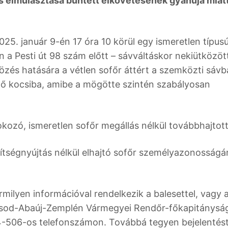
s elmulasztása bűntett elkövetésének gyanúja miat
25. január 9-én 17 óra 10 körül egy ismeretlen típus
a Pesti út 98 szám előtt – sávváltáskor nekiütközöt
zés hatására a vétlen sofőr áttért a szemközti sávb
ző kocsiba, amibe a mögötte szintén szabályosan
kozó, ismeretlen sofőr megállás nélkül továbbhajtott
gítségnyújtás nélkül elhajtó sofőr személyazonosságá
milyen információval rendelkezik a balesettel, vagy 
orsod-Abaúj-Zemplén Vármegyei Rendőr-főkapitánysá
4-506-os telefonszámon. Továbbá tegyen bejelentést