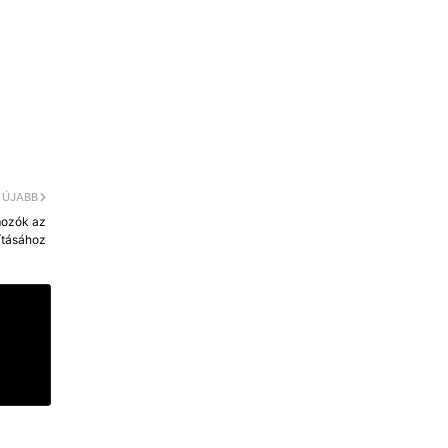
ÚJABB
omozók az
sításához