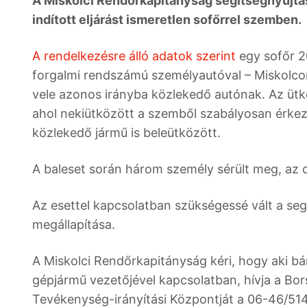
A Miskolci Rendőrkapitányság segítségnyújtá
indított eljárást ismeretlen sofőrrel szemben.
A rendelkezésre álló adatok szerint
egy sofőr 20
forgalmi rendszámú személyautóval – Miskolcon 
vele azonos irányba közlekedő autónak. Az ütkö
ahol nekiütközött a szemből szabályosan érke
közlekedő jármű is beleütközött.
A baleset során három személy sérült meg, az o
Az esettel kapcsolatban szükségessé vált a se
megállapítása.
A Miskolci Rendőrkapitányság kéri, hogy aki bár
gépjármű vezetőjével kapcsolatban, hívja a B
Tevékenység-irányítási Központját a 06-46/51