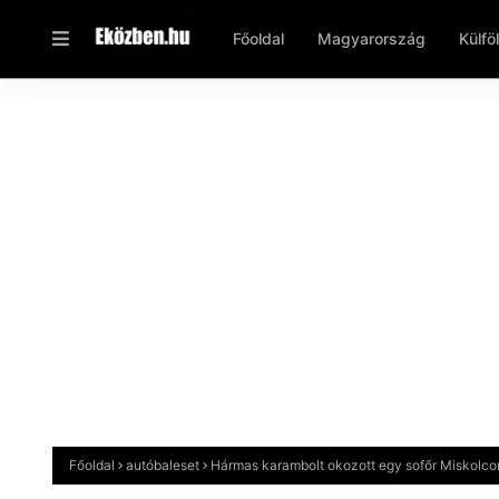
Főoldal
Magyarország
Külfö
Főoldal
autóbaleset
Hármas karambolt okozott egy sofőr Miskolcon