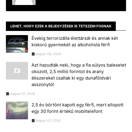
LEHET, HOGY EZEK A BEJEGYZÉSEK IS TETSZENI FOGNAK
Évekig terrorizálta élettársát és annak két
kiskorú gyermekét az alkoholista férfi
August 08, 2026
Azt hazudták neki, hogy a fia súlyos balesetet
okozott, 2,5 millió forintot és arany
ékszereket csaltak ki egy dunaföldvári
asszonytól
August 07, 2026
2,5 év börtönt kapott egy férfi, mert ellopott
egy 30 forint értékű mobiltelefont
August 07, 2026