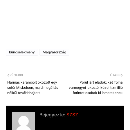
bűncselekmény
Magyarország
RÉGEBBI
ÚJABB
Hármas karambolt okozott egy
Pórul járt eladók: két Tolna
sofőr Miskolcon, majd megállás
vármegyei lakostól közel tízmillió
nélkül továbbhajtott
forintot csaltak ki ismeretlenek
Bejegyezte:
SZSZ