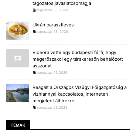
tagozatos javaslatcsomagja
augusztus 08, 2026
Ukrán parasztleves
augusztus 08, 2026
Videóra vette egy budapesti férfi, hogy
megerőszakol egy társkeresőn behálózott
asszonyt
augusztus 01, 2026
Reagált a Országos Vízügyi Főigazgatóság a
vízhiánnyal kapcsolatos, interneten
megjelent álhírekre
augusztus 01, 2026
TÉMÁK