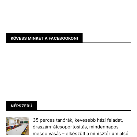
KÖVESS MINKET A FACEBOOKON!
NÉPSZERŰ
35 perces tanórák, kevesebb házi feladat,
óraszám-átcsoportosítás, mindennapos
meseolvasás – elkészült a minisztérium alsó