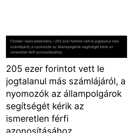
Főoldal
bűncselekmény
205 ezer forintot vett le jogtalanul más
számlájáról, a nyomozók az állampolgárok segítségét kérik az
ismeretlen férfi azonosításához
205 ezer forintot vett le
jogtalanul más számlájáról, a
nyomozók az állampolgárok
segítségét kérik az
ismeretlen férfi
azonosításához