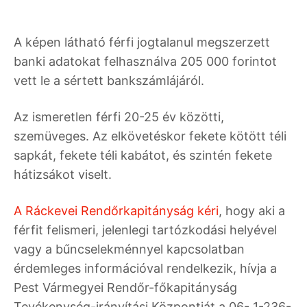
A képen látható férfi jogtalanul megszerzett
banki adatokat felhasználva 205 000 forintot
vett le a sértett bankszámlájáról.
Az ismeretlen férfi 20-25 év közötti,
szemüveges. Az elkövetéskor fekete kötött téli
sapkát, fekete téli kabátot, és szintén fekete
hátizsákot viselt.
A Ráckevei Rendőrkapitányság kéri
, hogy aki a
férfit felismeri, jelenlegi tartózkodási helyével
vagy a bűncselekménnyel kapcsolatban
érdemleges információval rendelkezik, hívja a
Pest Vármegyei Rendőr-főkapitányság
Tevékenység-irányítási Központját a 06- 1-236-