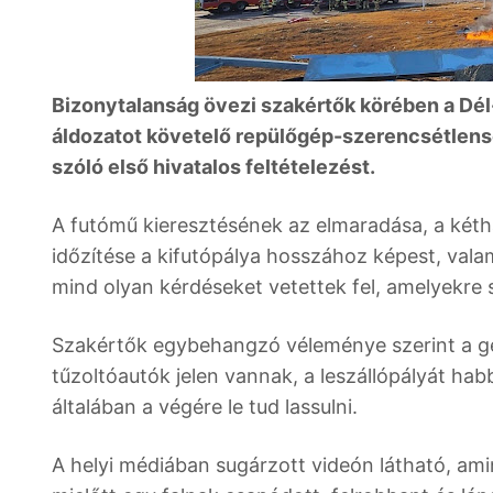
Bizonytalanság övezi szakértők körében a Dél-
áldozatot követelő repülőgép-szerencsétlens
szóló első hivatalos feltételezést.
A futómű kieresztésének az elmaradása, a két
időzítése a kifutópálya hosszához képest, val
mind olyan kérdéseket vetettek fel, amelyekre
Szakértők egybehangzó véleménye szerint a g
tűzoltóautók jelen vannak, a leszállópályát habba
általában a végére le tud lassulni.
A helyi médiában sugárzott videón látható, ami