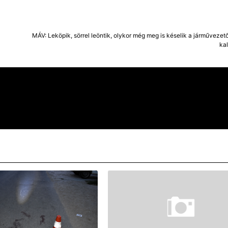
MÁV: Leköpik, sörrel leöntik, olykor még meg is késelik a járművezet
ka