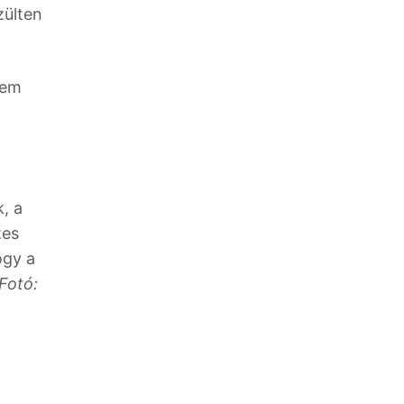
zülten
sem
, a
zes
ogy a
Fotó: