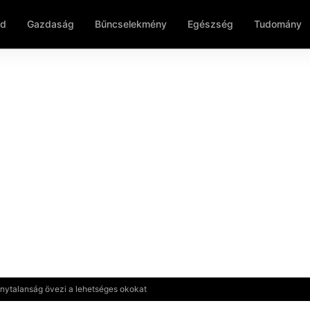
ld
Gazdaság
Bűncselekmény
Egészség
Tudomány
nytalanság övezi a lehetséges okokat