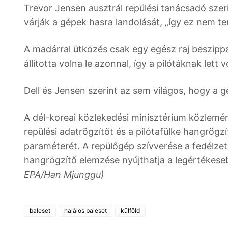
Trevor Jensen ausztrál repülési tanácsadó szer
várják a gépek hasra landolását, „így ez nem te
A madárral ütközés csak egy egész raj beszipp
állította volna le azonnal, így a pilótáknak lett
Dell és Jensen szerint az sem világos, hogy a g
A dél-koreai közlekedési minisztérium közlemé
repülési adatrögzítőt és a pilótafülke hangrögz
paraméterét. A repülőgép szívverése a fedélze
hangrögzítő elemzése nyújthatja a legértékesebb
EPA/Han Mjunggu)
baleset
halálos baleset
külföld