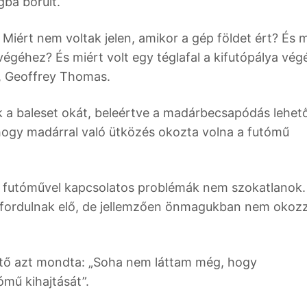
gba borult.
Miért nem voltak jelen, amikor a gép földet ért? És m
 végéhez? És miért volt egy téglafal a kifutópálya vég
e, Geoffrey Thomas.
ják a baleset okát, beleértve a madárbecsapódás lehet
, hogy madárral való ütközés okozta volna a futómű
 futóművel kapcsolatos problémák nem szokatlanok.
 fordulnak elő, de jellemzően önmagukban nem okoz
értő azt mondta: „Soha nem láttam még, hogy
mű kihajtását”.