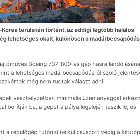
Korea területén történt, az eddigi legtöbb halálos
ég lehetséges okait, különösen a madárbecsapódás
hajtóműves Boeing 737-800-as gép hasra landolásán
amint a lehetséges madárbecsapódásról szóló jelentés
 szakértők még nem tudtak választ adni.
épek vészhelyzetben minimális üzemanyaggal érkezn
l borítják be, a gépet a pálya legelején teszik le, és
nt a repülőgép futómű nélkül csúszott végig a kifutóp