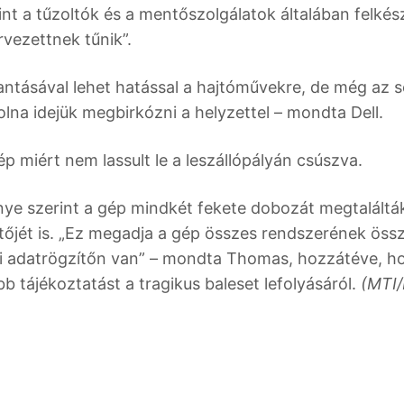
int a tűzoltók és a mentőszolgálatok általában felkés
rvezettnek tűnik”.
antásával lehet hatással a hajtóművekre, de még az 
 volna idejük megbirkózni a helyzettel – mondta Dell.
ép miért nem lassult le a leszállópályán csúszva.
nye szerint a gép mindkét fekete dobozát megtalálták
ítőjét is. „Ez megadja a gép összes rendszerének öss
ti adatrögzítőn van” – mondta Thomas, hozzátéve, h
 tájékoztatást a tragikus baleset lefolyásáról.
(MTI/