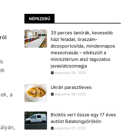
NÉPSZERŰ
35 perces tanórák, kevesebb
ról
házi feladat, óraszám-
átcsoportosítás, mindennapos
meseolvasás – elkészült a
minisztérium alsó tagozatos
ak
javaslatcsomagja
ek
augusztus 08, 2026
Ukrán parasztleves
ek, a
augusztus 08, 2026
Biciklis vert össze egy 17 éves
autóst Balatongyörökön
ályán,
augusztus 05, 2026