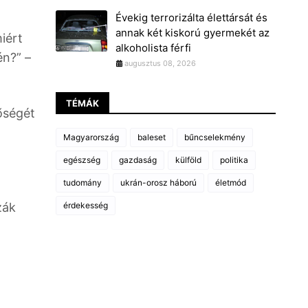
Évekig terrorizálta élettársát és
annak két kiskorú gyermekét az
iért
alkoholista férfi
én?” –
augusztus 08, 2026
TÉMÁK
őségét
Magyarország
baleset
bűncselekmény
egészség
gazdaság
külföld
politika
tudomány
ukrán-orosz háború
életmód
zák
érdekesség