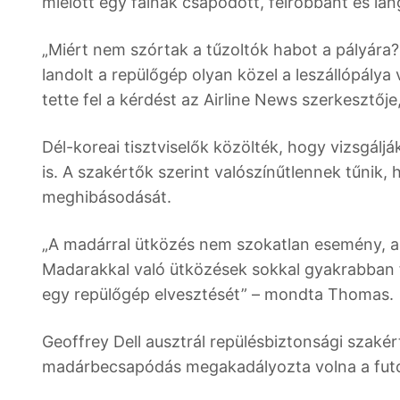
mielőtt egy falnak csapódott, felrobbant és lán
„Miért nem szórtak a tűzoltók habot a pályára? 
landolt a repülőgép olyan közel a leszállópálya
tette fel a kérdést az Airline News szerkesztőj
Dél-koreai tisztviselők közölték, hogy vizsgál
is. A szakértők szerint valószínűtlennek tűnik
meghibásodását.
„A madárral ütközés nem szokatlan esemény, a
Madarakkal való ütközések sokkal gyakrabban
egy repülőgép elvesztését” – mondta Thomas.
Geoffrey Dell ausztrál repülésbiztonsági szak
madárbecsapódás megakadályozta volna a futó