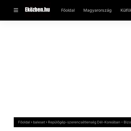
Főoldal
Magyarország
Külfö
Főoldal
baleset
Repülőgép-szerencsétlenség Dél-Koreában – Bizo