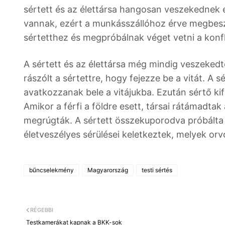
sértett és az élettársa hangosan veszekednek e
vannak, ezért a munkásszállóhoz érve megbesz
sértetthez és megpróbálnak véget vetni a konf
A sértett és az élettársa még mindig veszekedte
rászólt a sértettre, hogy fejezze be a vitát. A
avatkozzanak bele a vitájukba. Ezután sértő kifej
Amikor a férfi a földre esett, társai rátámadtak 
megrúgták. A sértett összekuporodva próbálta 
életveszélyes sérülései keletkeztek, melyek orv
bűncselekmény
Magyarország
testi sértés
RÉGEBBI
Testkamerákat kapnak a BKK-sok