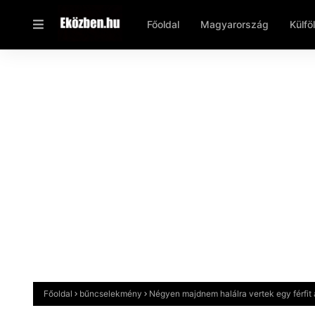
Főoldal
Magyarország
Külfö
Főoldal
bűncselekmény
Négyen majdnem halálra vertek egy férfit