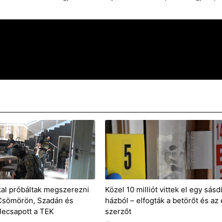
kal próbáltak megszerezni
Közel 10 milliót vittek el egy sásd
 Csömörön, Szadán és
házból – elfogták a betörőt és az 
lecsapott a TEK
szerzőt