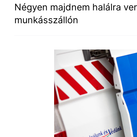
Négyen majdnem halálra vert
munkásszállón