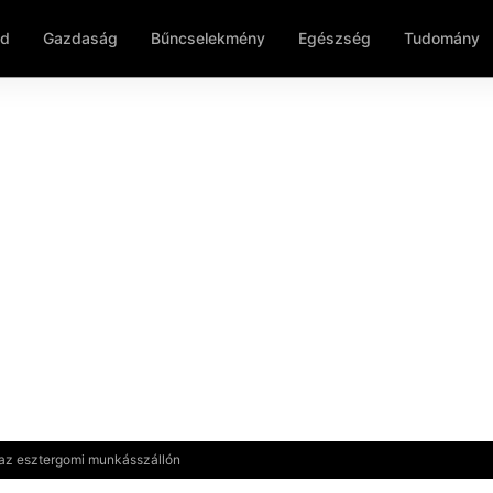
ld
Gazdaság
Bűncselekmény
Egészség
Tudomány
 az esztergomi munkásszállón