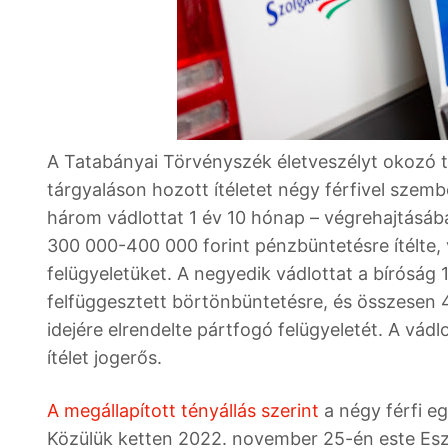
A Tatabányai Törvényszék életveszélyt okozó te
tárgyaláson hozott ítéletet négy férfivel szemb
három vádlottat 1 év 10 hónap – végrehajtásáb
300 000-400 000 forint pénzbüntetésre ítélte, 
felügyeletüket. A negyedik vádlottat a bíróság
felfüggesztett börtönbüntetésre, és összesen 4
idejére elrendelte pártfogó felügyeletét. A vádl
ítélet jogerős.
A megállapított tényállás szerint
a négy férfi e
Közülük ketten 2022. november 25-én este Eszte