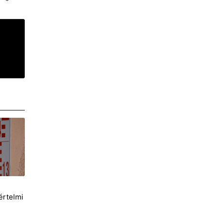
i
értelmi