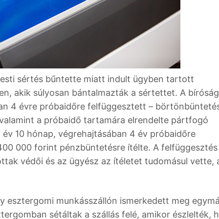
sti sértés bűntette miatt indult ügyben tartott
en, akik súlyosan bántalmazták a sértettet. A bíróság
an 4 évre próbaidőre felfüggesztett – börtönbüntetés
valamint a próbaidő tartamára elrendelte pártfogó
 1 év 10 hónap, végrehajtásában 4 év próbaidőre
00 000 forint pénzbüntetésre ítélte. A felfüggesztés
ottak védői és az ügyész az ítéletet tudomásul vette, 
gy esztergomi munkásszállón ismerkedett meg egymá
rgomban sétáltak a szállás felé, amikor észlelték, 