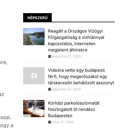
NÉPSZERŰ
Reagált a Országos Vízügyi
Főigazgatóság a vízhiánnyal
kapcsolatos, interneten
megjelent álhírekre
augusztus 01, 2026
re,
Videóra vette egy budapesti
férfi, hogy megerőszakol egy
társkeresőn behálózott asszonyt
augusztus 01, 2026
az
Kórházi parkolóautomatát
fosztogatott öt rendész
Budapesten
ssal.
július 31, 2026
hogy a