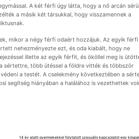
gymással. A két férfi úgy látta, hogy a nő arcán sérü
élték a másik két társukkal, hogy visszamennek a
liktusnak.
k, mikor a négy férfi odaért hozzájuk. Az egyik férfi
 sértett nehezményezte ezt, és oda kiabált, hogy ne
ezéssel illette az egyik férfit, és ököllel meg is ütött
a sértettre, több ütéssel a földre vitték és többször
védeni a testét. A cselekmény következtében a sért
osi segítség hiányában a halálához is vezethettek vo
14 év alatti gyermekekkel folytatott szexuális kapcsolatot egy kóspall