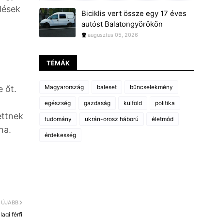
lések
Biciklis vert össze egy 17 éves
autóst Balatongyörökön
augusztus 05, 2026
TÉMÁK
Magyarország
baleset
bűncselekmény
e őt.
egészség
gazdaság
külföld
politika
ettnek
tudomány
ukrán-orosz háború
életmód
lna.
érdekesség
ÚJABB
agi férfi