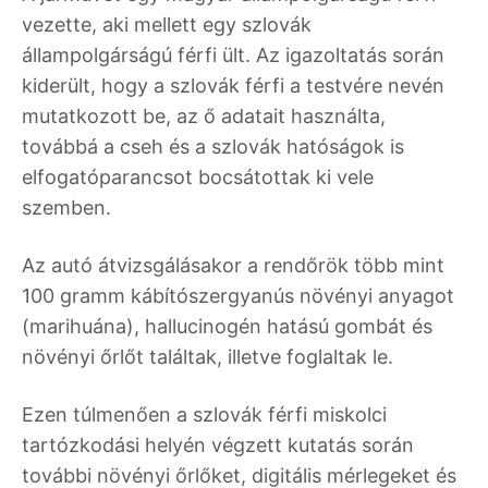
vezette, aki mellett egy szlovák
állampolgárságú férfi ült. Az igazoltatás során
kiderült, hogy a szlovák férfi a testvére nevén
mutatkozott be, az ő adatait használta,
továbbá a cseh és a szlovák hatóságok is
elfogatóparancsot bocsátottak ki vele
szemben.
Az autó átvizsgálásakor a rendőrök több mint
100 gramm kábítószergyanús növényi anyagot
(marihuána), hallucinogén hatású gombát és
növényi őrlőt találtak, illetve foglaltak le.
Ezen túlmenően a szlovák férfi miskolci
tartózkodási helyén végzett kutatás során
további növényi őrlőket, digitális mérlegeket és