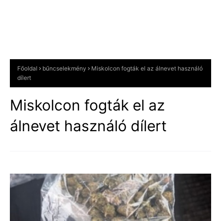
Főoldal
bűncselekmény
Miskolcon fogták el az álnevet használó
dílert
Miskolcon fogták el az
álnevet használó dílert