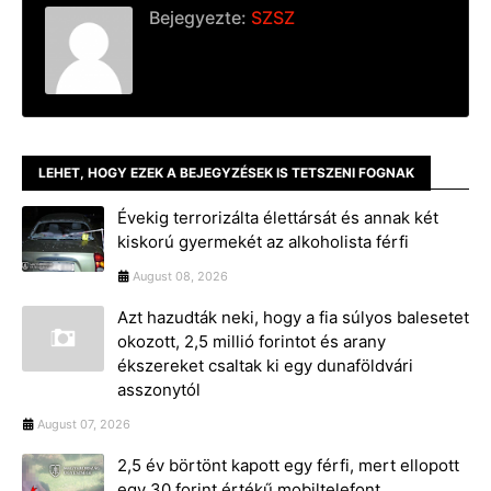
Bejegyezte:
SZSZ
LEHET, HOGY EZEK A BEJEGYZÉSEK IS TETSZENI FOGNAK
Évekig terrorizálta élettársát és annak két
kiskorú gyermekét az alkoholista férfi
August 08, 2026
Azt hazudták neki, hogy a fia súlyos balesetet
okozott, 2,5 millió forintot és arany
ékszereket csaltak ki egy dunaföldvári
asszonytól
August 07, 2026
2,5 év börtönt kapott egy férfi, mert ellopott
egy 30 forint értékű mobiltelefont