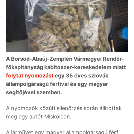
A Borsod-Abaúj-Zemplén Vármegyei Rendőr-
főkapitányság kábítószer-kereskedelem miatt
folytat nyomozást
egy 35 éves szlovák
állampolgárságú férfival és egy magyar
segítőjével szemben.
A nyomozók közúti ellenőrzés során állítottak
meg egy autót Miskolcon.
A járművet egy magyar állampolgárságú férfi