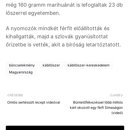
még 160 gramm marihuánát is lefoglaltak 23 db
lőszerrel egyetemben.
A nyomozók mindkét férfit előállították és
kihallgatták, majd a szlovák gyanúsítottat
őrizetbe is vették, akit a bíróság letartóztatott.
bűncselekmény
kábítószer
kábítószer-kereskedelem
Magyarország
RÉGEBBI
ÚJABB
Omlós sertéssült recept videóval
Büntetőfékezéssel több milliós
kárt okozott egy férfi Simaságon
(videó)