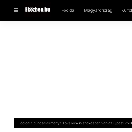
Főoldal
Magyarország
Külfö
Főoldal
bűncselekmény
Továbbra is szökésben van az újpesti gyil