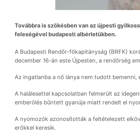
Továbbra is szökésben van az újpesti gyilkoss
feleségével budapesti albérletükben.
A Budapesti Rendőr-főkapitányság (BRFK) koráb
december 16-án este Újpesten, a rendőrség emb
Az ingatlanba a nő lánya nem tudott bemenni, e
A halálesettel kapcsolatban felmerült az idege
emberölés bűntett gyanúja miatt rendelt el ny
A nyomozók azonosították a feltételezett elköv
erőkkel keresik.