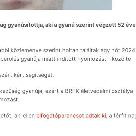
ág gyanúsítottja, aki a gyanú szerint végzett 52 év
bi közleménye szerint holtan találtak egy nőt 2024
erölés gyanúja miatt indított nyomozást - közölte
zért kért segítséget.
nkezűség gyanúja, ezért a BRFK életvédelmi osztálya
omozást.
etőt, aki ellen
elfogatóparancsot adtak ki
, a férfit n