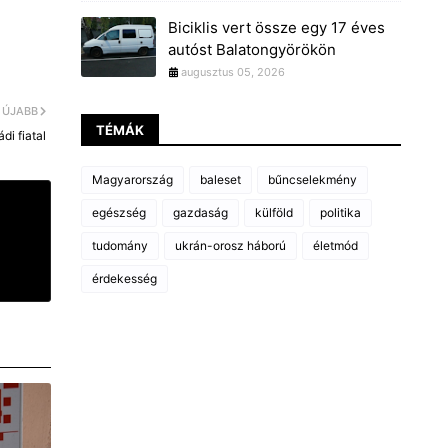
Biciklis vert össze egy 17 éves
autóst Balatongyörökön
augusztus 05, 2026
ÚJABB
TÉMÁK
di fiatal
Magyarország
baleset
bűncselekmény
egészség
gazdaság
külföld
politika
tudomány
ukrán-orosz háború
életmód
érdekesség