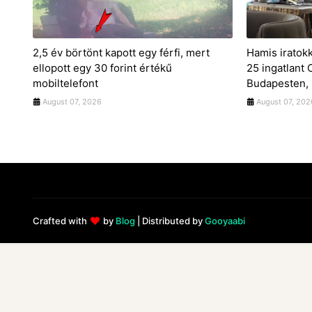
2,5 év börtönt kapott egy férfi, mert
Hamis iratok
ellopott egy 30 forint értékű
25 ingatlant
mobiltelefont
Budapesten, 
August 07, 2026
August 07, 202
Crafted with
by
Blog
| Distributed by
Gooyaabi