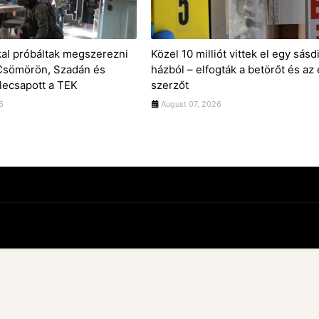
kal próbáltak megszerezni
Közel 10 milliót vittek el egy sásd
 Csömörön, Szadán és
házból – elfogták a betörőt és az 
lecsapott a TEK
szerzőt
6
August 07, 2026