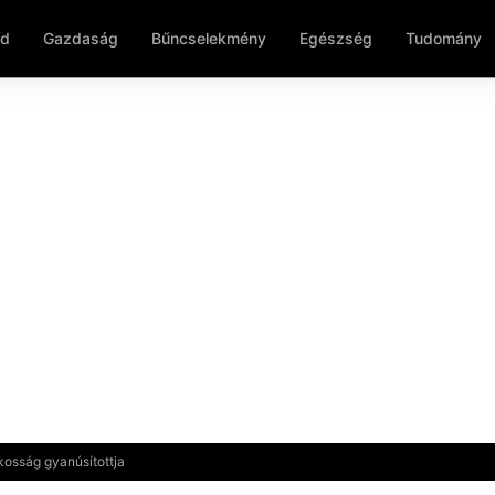
ld
Gazdaság
Bűncselekmény
Egészség
Tudomány
kosság gyanúsítottja