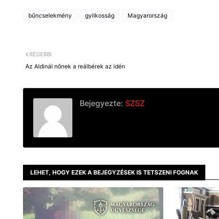
bűncselekmény
gyilkosság
Magyarország
RÉGEBBI
Az Aldinál nőnek a reálbérek az idén
Bejegyezte:
SZSZ
LEHET, HOGY EZEK A BEJEGYZÉSEK IS TETSZENI FOGNAK