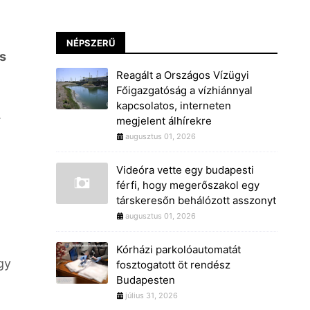
NÉPSZERŰ
es
Reagált a Országos Vízügyi
Főigazgatóság a vízhiánnyal
kapcsolatos, interneten
.
megjelent álhírekre
augusztus 01, 2026
Videóra vette egy budapesti
férfi, hogy megerőszakol egy
társkeresőn behálózott asszonyt
augusztus 01, 2026
Kórházi parkolóautomatát
agy
fosztogatott öt rendész
Budapesten
július 31, 2026