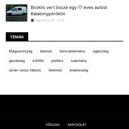
Biciklis vert össze egy 17 éves autóst
Balatongyörökön
augusztus 05, 2026
TÉMÁK
Magyarország
baleset
bűncselekmény
egészség
gazdaság
külföld
politika
tudomány
ukrán-orosz háború
életmód
érdekesség
FŐOLDAL
KAPCSOLAT