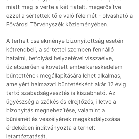
miatt meg is verte a két fiatalt, megerősítve
ezzel a sértettek tőle való félelmét - olvasható a
Fővárosi Törvényszék közleményében.
A terhelt cselekménye bizonyítottság esetén
kétrendbeli, a sértettel szemben fennálló
hatalmi, befolyási helyzetével visszaélve,
üzletszerűen elkövetett emberkereskedelem
bűntettének megállapítására lehet alkalmas,
amelyért halmazati büntetésként akár 12 évig
tartó szabadságvesztés is kiszabható. Az
ügyészség a szökés és elrejtőzés, illetve a
bizonyítás megnehezítése, valamint a
bűnismétlés veszélyének megakadályozása
érdekében indítványozta a terhelt
letartóztatását.