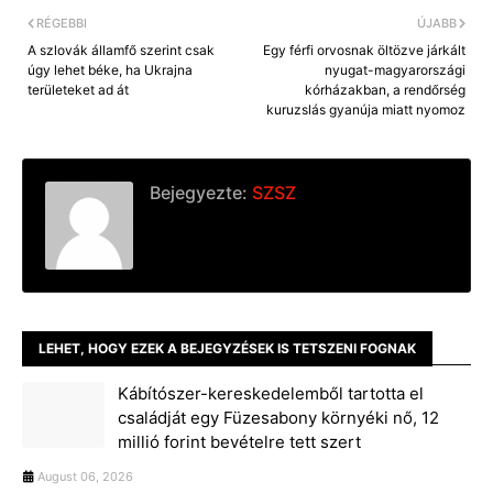
RÉGEBBI
ÚJABB
A szlovák államfő szerint csak
Egy férfi orvosnak öltözve járkált
úgy lehet béke, ha Ukrajna
nyugat-magyarországi
területeket ad át
kórházakban, a rendőrség
kuruzslás gyanúja miatt nyomoz
Bejegyezte:
SZSZ
LEHET, HOGY EZEK A BEJEGYZÉSEK IS TETSZENI FOGNAK
Kábítószer-kereskedelemből tartotta el
családját egy Füzesabony környéki nő, 12
millió forint bevételre tett szert
August 06, 2026