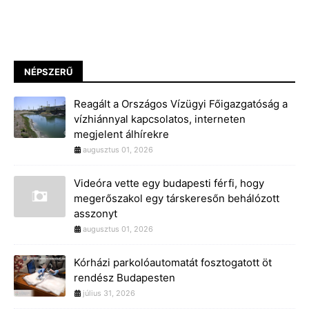
NÉPSZERŰ
Reagált a Országos Vízügyi Főigazgatóság a
vízhiánnyal kapcsolatos, interneten
megjelent álhírekre
augusztus 01, 2026
Videóra vette egy budapesti férfi, hogy
megerőszakol egy társkeresőn behálózott
asszonyt
augusztus 01, 2026
Kórházi parkolóautomatát fosztogatott öt
rendész Budapesten
július 31, 2026