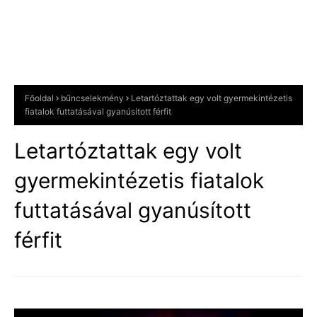
Főoldal
bűncselekmény
Letartóztattak egy volt gyermekintézetis
fiatalok futtatásával gyanúsított férfit
Letartóztattak egy volt
gyermekintézetis fiatalok
futtatásával gyanúsított
férfit