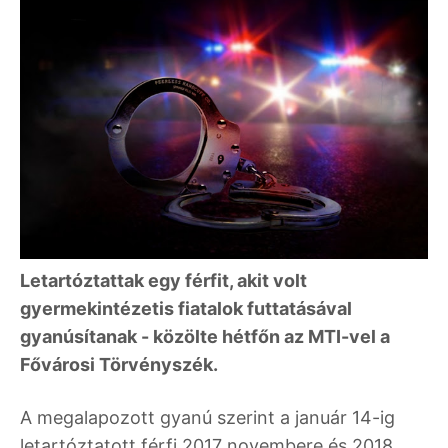
Letartóztattak egy férfit, akit volt
gyermekintézetis fiatalok futtatásával
gyanúsítanak - közölte hétfőn az MTI-vel a
Fővárosi Törvényszék.
A megalapozott gyanú szerint a január 14-ig
letartóztatott férfi 2017 novembere és 2018