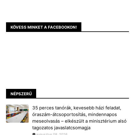
KÖVESS MINKET A FACEBOOKON!
NÉPSZERŰ
35 perces tanórák, kevesebb házi feladat,
óraszám-átcsoportosítás, mindennapos
meseolvasás – elkészült a minisztérium alsó
tagozatos javaslatcsomagja
augusztus 08, 2026