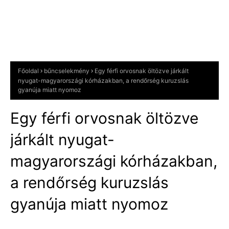
Főoldal
bűncselekmény
Egy férfi orvosnak öltözve járkált
nyugat-magyarországi kórházakban, a rendőrség kuruzslás
gyanúja miatt nyomoz
Egy férfi orvosnak öltözve
járkált nyugat-
magyarországi kórházakban,
a rendőrség kuruzslás
gyanúja miatt nyomoz