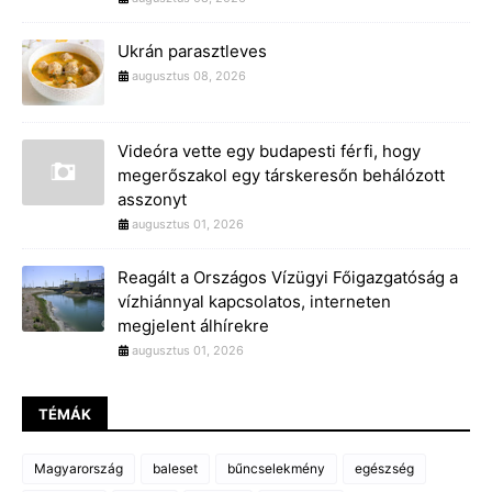
Ukrán parasztleves
augusztus 08, 2026
Videóra vette egy budapesti férfi, hogy
megerőszakol egy társkeresőn behálózott
asszonyt
augusztus 01, 2026
Reagált a Országos Vízügyi Főigazgatóság a
vízhiánnyal kapcsolatos, interneten
megjelent álhírekre
augusztus 01, 2026
TÉMÁK
Magyarország
baleset
bűncselekmény
egészség