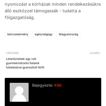
nyomozást a kórházak minden rendelkezésükre
álló eszközzel támogassák - tudatta a
főigazgatóság.
bűncselekmény
egészségügy
Magyarország
RÉGEBBI
ÚJABB
Letartóztattak egy volt
gyermekintézetis fiatalok
futtatásával gyanúsított férfit
Bejegyezte:
K86