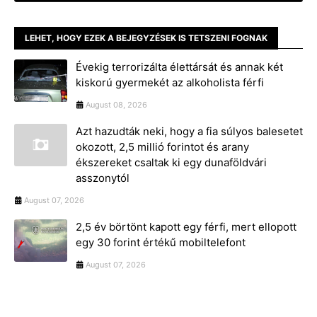
LEHET, HOGY EZEK A BEJEGYZÉSEK IS TETSZENI FOGNAK
Évekig terrorizálta élettársát és annak két
kiskorú gyermekét az alkoholista férfi
August 08, 2026
Azt hazudták neki, hogy a fia súlyos balesetet
okozott, 2,5 millió forintot és arany
ékszereket csaltak ki egy dunaföldvári
asszonytól
August 07, 2026
2,5 év börtönt kapott egy férfi, mert ellopott
egy 30 forint értékű mobiltelefont
August 07, 2026