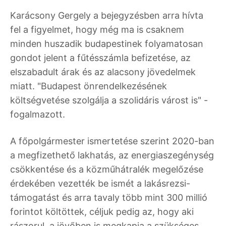
Karácsony Gergely a bejegyzésben arra hívta
fel a figyelmet, hogy még ma is csaknem
minden huszadik budapestinek folyamatosan
gondot jelent a fűtésszámla befizetése, az
elszabadult árak és az alacsony jövedelmek
miatt. "Budapest önrendelkezésének
költségvetése szolgálja a szolidáris várost is" -
fogalmazott.
A főpolgármester ismertetése szerint 2020-ban
a megfizethető lakhatás, az energiaszegénység
csökkentése és a közműhátralék megelőzése
érdekében vezették be ismét a lakásrezsi-
támogatást és arra tavaly több mint 300 millió
forintot költöttek, céljuk pedig az, hogy aki
rászorul, a jövőben is megkapja a szükséges