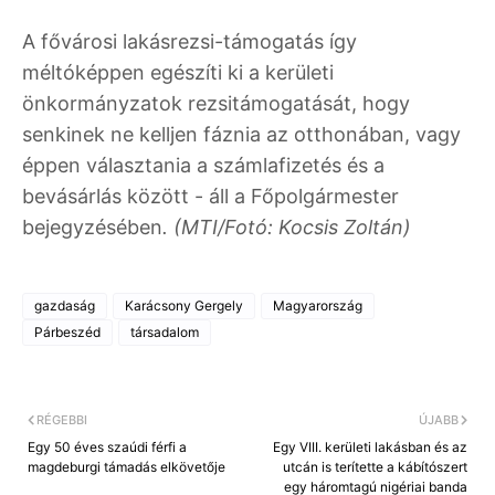
A fővárosi lakásrezsi-támogatás így
méltóképpen egészíti ki a kerületi
önkormányzatok rezsitámogatását, hogy
senkinek ne kelljen fáznia az otthonában, vagy
éppen választania a számlafizetés és a
bevásárlás között - áll a Főpolgármester
bejegyzésében
. (MTI/Fotó: Kocsis Zoltán)
gazdaság
Karácsony Gergely
Magyarország
Párbeszéd
társadalom
RÉGEBBI
ÚJABB
Egy 50 éves szaúdi férfi a
Egy VIII. kerületi lakásban és az
magdeburgi támadás elkövetője
utcán is terítette a kábítószert
egy háromtagú nigériai banda