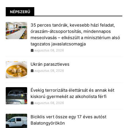
NÉPSZERŰ
35 perces tanórák, kevesebb házi feladat,
óraszám-átcsoportosítás, mindennapos
meseolvasás – elkészült a minisztérium alsó
tagozatos javaslatcsomagja
augusztus 08, 2026
Ukrán parasztleves
augusztus 08, 2026
Évekig terrorizálta élettársát és annak két
kiskorú gyermekét az alkoholista férfi
augusztus 08, 2026
Biciklis vert össze egy 17 éves autóst
Balatongyörökön