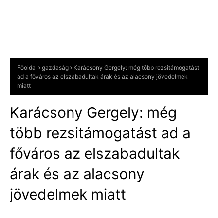
Főoldal
gazdaság
Karácsony Gergely: még több rezsitámogatást
ad a főváros az elszabadultak árak és az alacsony jövedelmek
miatt
Karácsony Gergely: még
több rezsitámogatást ad a
főváros az elszabadultak
árak és az alacsony
jövedelmek miatt