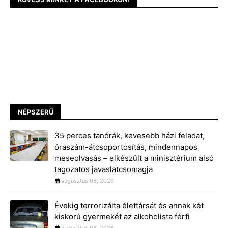
NÉPSZERŰ
35 perces tanórák, kevesebb házi feladat,
óraszám-átcsoportosítás, mindennapos
meseolvasás – elkészült a minisztérium alsó
tagozatos javaslatcsomagja
augusztus 08, 2026
Évekig terrorizálta élettársát és annak két
kiskorú gyermekét az alkoholista férfi
augusztus 08, 2026