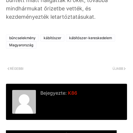
bűntett miatt hallgatták ki őket, továbbá
mindhármukat őrizetbe vették, és
kezdeményezték letartóztatásukat.
bűncselekmény
kábítószer
kábítószer-kereskedelem
Magyarország
RÉGEBBI
ÚJABB
Bejegyezte:
K86