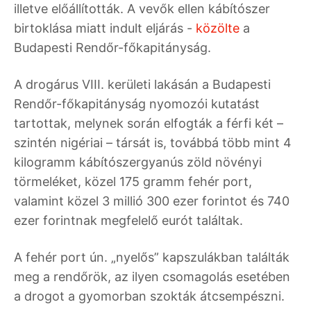
illetve előállították. A vevők ellen kábítószer
birtoklása miatt indult eljárás -
közölte
a
Budapesti Rendőr-főkapitányság.
A drogárus VIII. kerületi lakásán a Budapesti
Rendőr-főkapitányság nyomozói kutatást
tartottak, melynek során elfogták a férfi két –
szintén nigériai – társát is, továbbá több mint 4
kilogramm kábítószergyanús zöld növényi
törmeléket, közel 175 gramm fehér port,
valamint közel 3 millió 300 ezer forintot és 740
ezer forintnak megfelelő eurót találtak.
A fehér port ún. „nyelős” kapszulákban találták
meg a rendőrök, az ilyen csomagolás esetében
a drogot a gyomorban szokták átcsempészni.