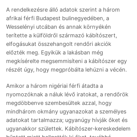
A rendelkezésre álló adatok szerint a három
afrikai férfi Budapest bulinegyedében, a
Wesselényi utcában és annak környékén
terítette a külföldről származó kábítószert,
elfogásukat összehangolt rendőri akciók
előzték meg. Egyikük a lakásban még
megkísérelte megsemmisíteni a kábítószer egy
részét úgy, hogy megpróbálta lehúzni a vécén.
Amikor a három nigériai férfi átadta a
nyomozóknak a náluk lévő iratokat, a rendőrök
megdöbbenve szembesültek azzal, hogy
mindhárom okmány ugyanazokat a személyes
adatokat tartalmazza; ugyanúgy hívják őket és
ugyanakkor születtek. Kábítószer-kereskedelem