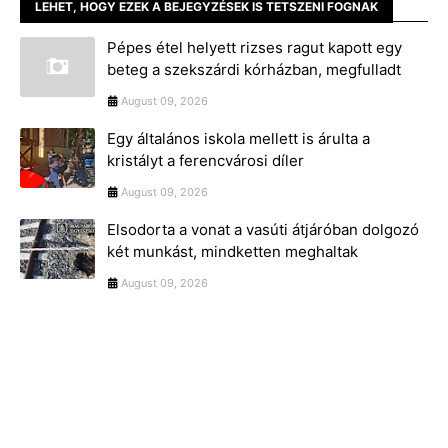
LEHET, HOGY EZEK A BEJEGYZÉSEK IS TETSZENI FOGNAK
Pépes étel helyett rizses ragut kapott egy
beteg a szekszárdi kórházban, megfulladt
August 09, 2026
Egy általános iskola mellett is árulta a
kristályt a ferencvárosi díler
August 09, 2026
Elsodorta a vonat a vasúti átjáróban dolgozó
két munkást, mindketten meghaltak
August 09, 2026