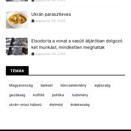
Ukrán parasztleves
augusztus 08, 2026
Elsodorta a vonat a vasúti átjáróban dolgozó
két munkást, mindketten meghaltak
augusztus 09, 2026
TÉMÁK
Magyarország
baleset
bűncselekmény
egészség
gazdaság
külföld
politika
tudomány
ukrán-orosz háború
életmód
érdekesség