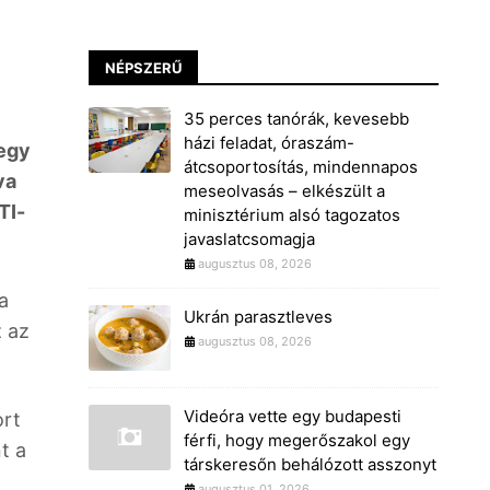
NÉPSZERŰ
35 perces tanórák, kevesebb
házi feladat, óraszám-
 egy
átcsoportosítás, mindennapos
va
meseolvasás – elkészült a
TI-
minisztérium alsó tagozatos
javaslatcsomagja
augusztus 08, 2026
a
Ukrán parasztleves
z az
augusztus 08, 2026
Videóra vette egy budapesti
ort
férfi, hogy megerőszakol egy
t a
társkeresőn behálózott asszonyt
augusztus 01, 2026