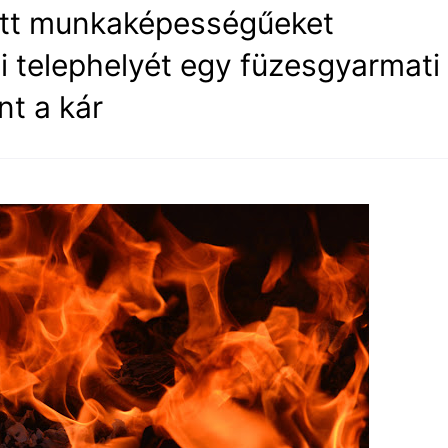
ott munkaképességűeket
yi telephelyét egy füzesgyarmati
nt a kár