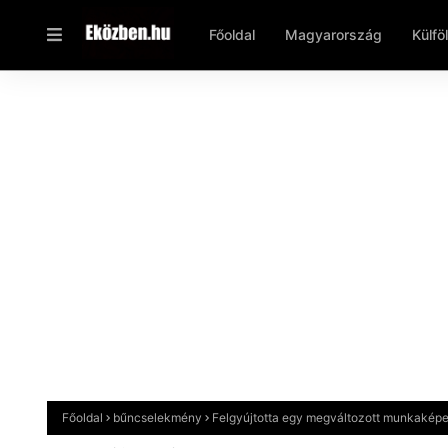
Főoldal
Magyarország
Külfö
Főoldal
bűncselekmény
Felgyújtotta egy megváltozott munkaképes