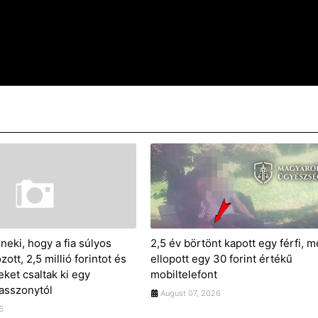
neki, hogy a fia súlyos
2,5 év börtönt kapott egy férfi, m
ott, 2,5 millió forintot és
ellopott egy 30 forint értékű
ket csaltak ki egy
mobiltelefont
 asszonytól
August 07, 2026
6