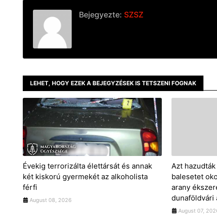
Bejegyezte:
SZSZ
LEHET, HOGY EZEK A BEJEGYZÉSEK IS TETSZENI FOGNAK
Évekig terrorizálta élettársát és annak
Azt hazudták 
két kiskorú gyermekét az alkoholista
balesetet okoz
férfi
arany ékszere
dunaföldvári
August 08, 2026
August 07, 202