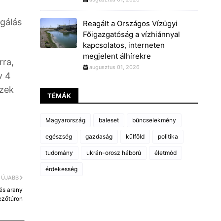
ngálás
Reagált a Országos Vízügyi
Főigazgatóság a vízhiánnyal
kapcsolatos, interneten
megjelent álhírekre
rra,
augusztus 01, 2026
v 4
ezek
TÉMÁK
Magyarország
baleset
bűncselekmény
egészség
gazdaság
külföld
politika
tudomány
ukrán-orosz háború
életmód
érdekesség
ÚJABB
 és arany
ezőtúron