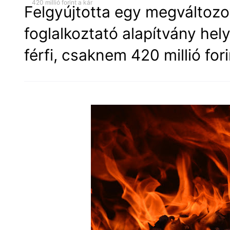
420 millió forint a kár
Felgyújtotta egy megváltoz
foglalkoztató alapítvány hel
férfi, csaknem 420 millió fori