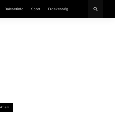
Balesetinfo
Sport
Érdekesség
csaknem