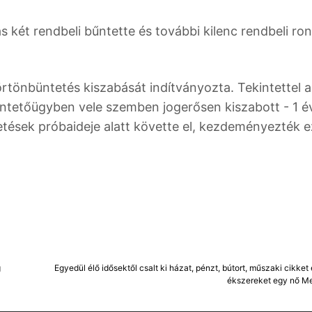
s két rendbeli bűntette és további kilenc rendbeli ro
tönbüntetés kiszabását indítványozta. Tekintettel a
ntetőügyben vele szemben jogerősen kiszabott - 1 é
tetések próbaideje alatt követte el, kezdeményezték 
g
Egyedül élő idősektől csalt ki házat, pénzt, bútort, műszaki cikket
ékszereket egy nő M