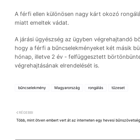
A férfi ellen különösen nagy kárt okozó rongálá
miatt emeltek vádat.
A járási ügyészség az ügyben végrehajtandó bör
hogy a férfi a bűncselekményeket két másik bü
hónap, illetve 2 év - felfüggesztett börtönbün
végrehajtásának elrendelését is.
bűncselekmény
Magyarország
rongálás
tűzeset
RÉGEBBI
Több, mint ötven embert vert át az interneten egy hevesi bűnszövetsé