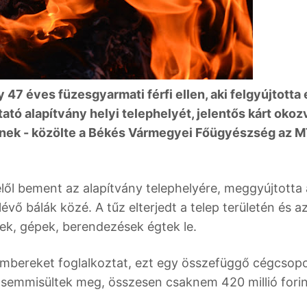
47 éves füzesgyarmati férfi ellen, aki felgyújtotta
ó alapítvány helyi telephelyét, jelentős kárt okoz
nek - közölte a Békés Vármegyei Főügyészség az M
elől bement az alapítvány telephelyére, meggyújtotta 
vő bálák közé. A tűz elterjedt a telep területén és a
ek, gépek, berendezések égtek le.
mbereket foglalkoztat, ezt egy összefüggő cégcsop
i semmisültek meg, összesen csaknem 420 millió forin