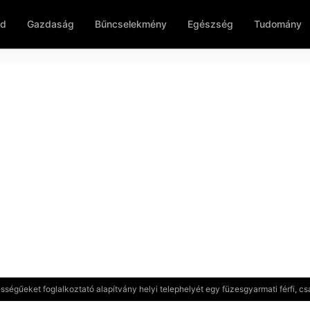
ld
Gazdaság
Bűncselekmény
Egészség
Tudomány
ségűeket foglalkoztató alapítvány helyi telephelyét egy füzesgyarmati férfi, 