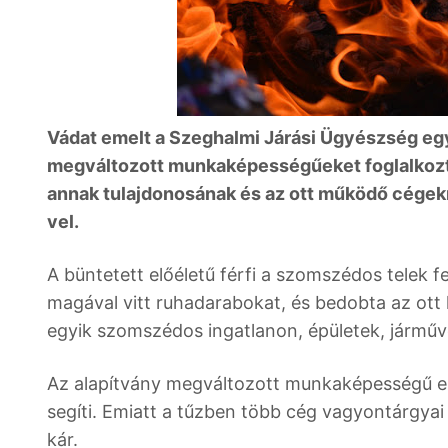
Vádat emelt a Szeghalmi Járási Ügyészség egy 
megváltozott munkaképességűeket foglalkoztat
annak tulajdonosának és az ott működő cégek
vel.
A büntetett előéletű férfi a szomszédos telek f
magával vitt ruhadarabokat, és bedobta az ott lé
egyik szomszédos ingatlanon, épületek, járműv
Az alapítvány megváltozott munkaképességű e
segíti. Emiatt a tűzben több cég vagyontárgya
kár.