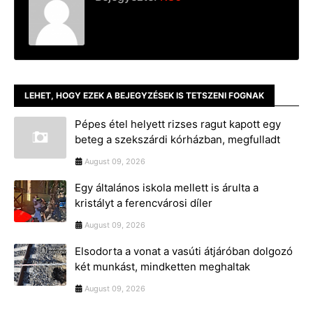
LEHET, HOGY EZEK A BEJEGYZÉSEK IS TETSZENI FOGNAK
Pépes étel helyett rizses ragut kapott egy
beteg a szekszárdi kórházban, megfulladt
August 09, 2026
Egy általános iskola mellett is árulta a
kristályt a ferencvárosi díler
August 09, 2026
Elsodorta a vonat a vasúti átjáróban dolgozó
két munkást, mindketten meghaltak
August 09, 2026