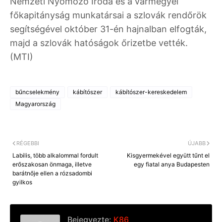
Nemzeti Nyomozó Iroda és a vármegyei
főkapitányság munkatársai a szlovák rendőrök
segítségével október 31-én hajnalban elfogták,
majd a szlovák hatóságok őrizetbe vették.
(MTI)
bűncselekmény
kábítószer
kábítószer-kereskedelem
Magyarország
RÉGEBBI
ÚJABB
Labilis, több alkalommal fordult
Kisgyermekével együtt tűnt el
erőszakosan önmaga, illetve
egy fiatal anya Budapesten
barátnője ellen a rózsadombi
gyilkos
Bejegyezte:
K86