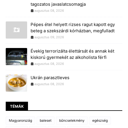
tagozatos javaslatcsomagja
augusztus 08, 2026
Pépes étel helyett rizses ragut kapott egy
beteg a szekszárdi kórházban, megfulladt
augusztus 09, 2026
Évekig terrorizálta élettársát és annak két
kiskorú gyermekét az alkoholista férfi
augusztus 08, 2026
Ukrán parasztleves
augusztus 08, 2026
TÉMÁK
Magyarország
baleset
bűncselekmény
egészség