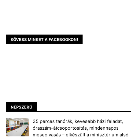
KÖVESS MINKET A FACEBOOKON!
NÉPSZERŰ
35 perces tanórák, kevesebb házi feladat,
óraszám-átcsoportosítás, mindennapos
meseolvasás – elkészült a minisztérium alsó