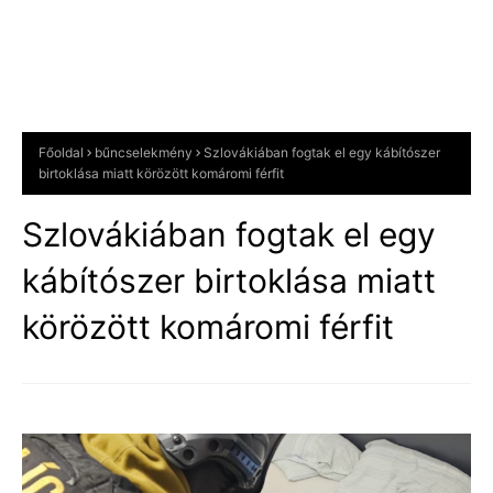
Főoldal
bűncselekmény
Szlovákiában fogtak el egy kábítószer
birtoklása miatt körözött komáromi férfit
Szlovákiában fogtak el egy
kábítószer birtoklása miatt
körözött komáromi férfit