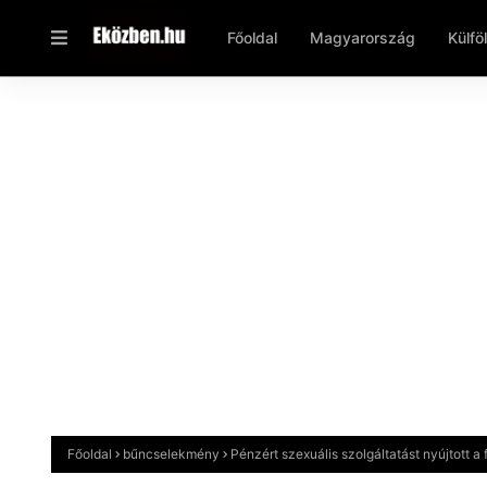
Főoldal
Magyarország
Külfö
Főoldal
bűncselekmény
Pénzért szexuális szolgáltatást nyújtott a 