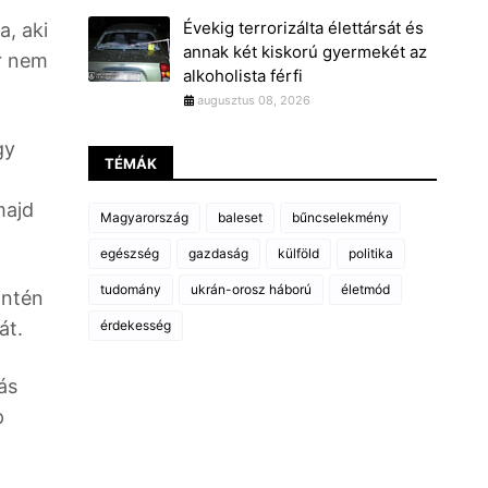
Évekig terrorizálta élettársát és
a, aki
annak két kiskorú gyermekét az
ár nem
alkoholista férfi
augusztus 08, 2026
gy
TÉMÁK
majd
Magyarország
baleset
bűncselekmény
egészség
gazdaság
külföld
politika
tudomány
ukrán-orosz háború
életmód
intén
érdekesség
át.
ás
p