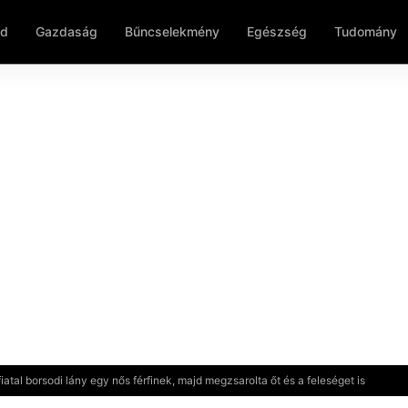
ld
Gazdaság
Bűncselekmény
Egészség
Tudomány
fiatal borsodi lány egy nős férfinek, majd megzsarolta őt és a feleséget is