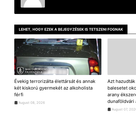
LEHET, HOGY EZEK A BEJEGYZÉSEK IS TETSZENI FOGNAK
Évekig terrorizálta élettársát és annak
Azt hazudták 
két kiskorú gyermekét az alkoholista
balesetet okoz
férfi
arany ékszere
dunaföldvári
August 08, 2026
August 07, 202