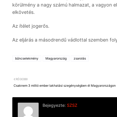
körülmény a nagy számú halmazat, a vagyon ell
elkövetés.
Az ítélet jogerős.
Az eljárás a másodrendű vádlottal szemben foly
bűncselekmény
Magyarország
zsarolás
RÉGEBBI
Csaknem 3 millió ember lakhatási szegénységben él Magyarországon
Bejegyezte:
SZSZ