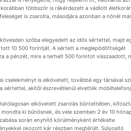
i korábban többször is rákérdezett a vádlott életkorár
a feleséget is zsarolta, másodjára azonban a nőnél m
zőkövesden szóba elegyedett az idős sértettel, majd e
rtott 10 500 forintját. A sértett a meglepődöttségét
za a pénzét, mire a terhelt 500 forintot visszaadott, 
si cselekményt is elkövetett, továbbá egy társával sz
értettel, akitől észrevétlenül elvették mobiltelefonj
ytatólagosan elkövetett zsarolás bűntettében, kifoszt
n mondta ki bűnösnek, és vele szemben 2 év 10 hóna
kiszabása során enyhítő körülményként értékelte
ényekkel okozott kár részben megtérült. Súlyosító