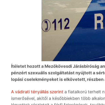
Ítéletet hozott a Mezőkövesdi Járásbíróság an
pénzért szexuális szolgáltatást nyújtott a sér
lopási cselekményeket is elkövetett, részben 
A vádirati tényállás szerint
a fiatalkorú terhelt 
ismerősével, akitől a későbbiekben több alkalo
légyottok részleteit a férfi feleségének, továbbá