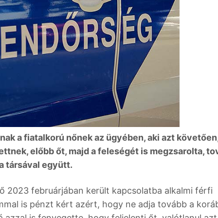
nak a fiatalkorú nőnek az ügyében, aki azt követően
tettnek, előbb őt, majd a feleségét is megzsarolta, t
a társával együtt.
nő 2023 februárjában került kapcsolatba alkalmi férfi
mmal is pénzt kért azért, hogy ne adja tovább a korá
 azzal is fenyegette, hogy feljelenti őt, valótlanul azt