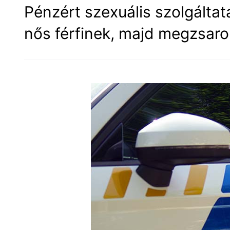
Pénzért szexuális szolgáltatá
nős férfinek, majd megzsarol