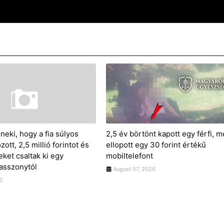
neki, hogy a fia súlyos
2,5 év börtönt kapott egy férfi, m
ott, 2,5 millió forintot és
ellopott egy 30 forint értékű
ket csaltak ki egy
mobiltelefont
 asszonytól
August 07, 2026
6