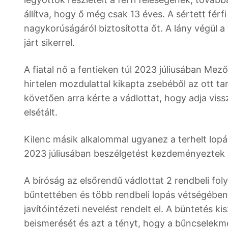
állítva, hogy ő még csak 13 éves. A sértett férf
nagykorúságáról biztosította őt. A lány végül 
járt sikerrel.
A fiatal nő a fentieken túl 2023 júliusában Me
hirtelen mozdulattal kikapta zsebéből az ott ta
követően arra kérte a vádlottat, hogy adja viss
elsétált.
Kilenc másik alkalommal ugyanez a terhelt lopá
2023 júliusában beszélgetést kezdeményeztek a s
A bíróság az elsőrendű vádlottat 2 rendbeli fol
bűntettében és több rendbeli lopás vétségébe
javítóintézeti nevelést rendelt el. A büntetés 
beismerését és azt a tényt, hogy a bűncselekm