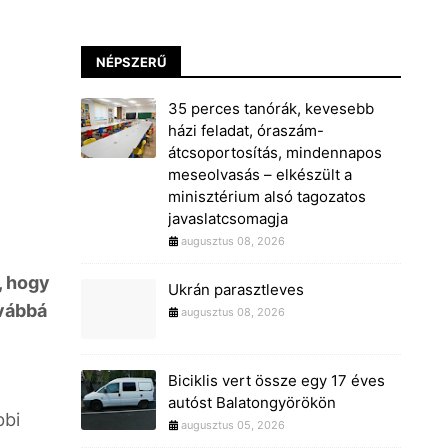
NÉPSZERŰ
35 perces tanórák, kevesebb
házi feladat, óraszám-
átcsoportosítás, mindennapos
meseolvasás – elkészült a
minisztérium alsó tagozatos
javaslatcsomagja
augusztus 08, 2026
, hogy
Ukrán parasztleves
ovábbá
augusztus 08, 2026
Biciklis vert össze egy 17 éves
autóst Balatongyörökön
bbi
augusztus 05, 2026