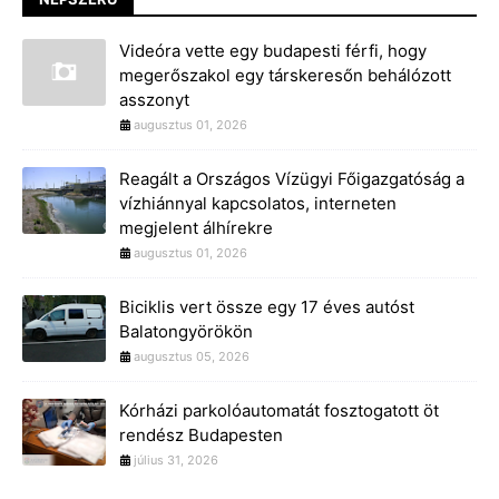
Videóra vette egy budapesti férfi, hogy
megerőszakol egy társkeresőn behálózott
asszonyt
augusztus 01, 2026
Reagált a Országos Vízügyi Főigazgatóság a
vízhiánnyal kapcsolatos, interneten
megjelent álhírekre
augusztus 01, 2026
Biciklis vert össze egy 17 éves autóst
Balatongyörökön
augusztus 05, 2026
Kórházi parkolóautomatát fosztogatott öt
rendész Budapesten
július 31, 2026