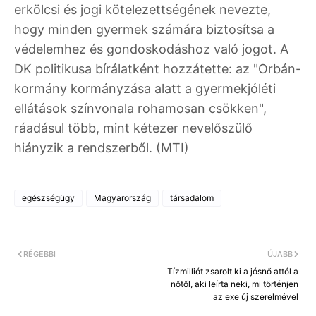
erkölcsi és jogi kötelezettségének nevezte,
hogy minden gyermek számára biztosítsa a
védelemhez és gondoskodáshoz való jogot. A
DK politikusa bírálatként hozzátette: az "Orbán-
kormány kormányzása alatt a gyermekjóléti
ellátások színvonala rohamosan csökken",
ráadásul több, mint kétezer nevelőszülő
hiányzik a rendszerből. (MTI)
egészségügy
Magyarország
társadalom
RÉGEBBI
ÚJABB
Tízmilliót zsarolt ki a jósnő attól a
nőtől, aki leírta neki, mi történjen
az exe új szerelmével