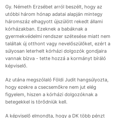
Gy. Németh Erzsébet arról beszélt, hogy az
utóbbi három hónap adatai alapján mintegy
háromszáz elhagyott újszülött rekedt állami
kórházakban. Ezeknek a babáknak a
gyermekvédelmi rendszer szétesése miatt nem
találtak új otthont vagy nevelőszülőket, ezért a
súlyosan leterhelt kórházi dolgozók gondjaira
vannak bízva - tette hozzá a kormányt bíráló
képviselő.
Az utána megszólaló Földi Judit hangsúlyozta,
hogy ezekre a csecsemőkre nem jut elég
figyelem, hiszen a kórházi dolgozóknak a
betegekkel is törődniük kell.
A képviselő elmondta, hogy a DK több pénzt