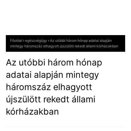
Főoldal
egészségügy
Az utóbbi három hónap adatai alapján
mintegy háromszáz elhagyott újszülött rekedt állami kórházakban
Az utóbbi három hónap
adatai alapján mintegy
háromszáz elhagyott
újszülött rekedt állami
kórházakban