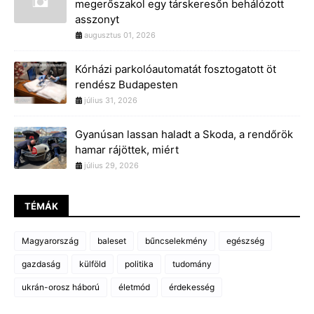
megerőszakol egy társkeresőn behálózott
asszonyt
augusztus 01, 2026
Kórházi parkolóautomatát fosztogatott öt
rendész Budapesten
július 31, 2026
Gyanúsan lassan haladt a Skoda, a rendőrök
hamar rájöttek, miért
július 29, 2026
TÉMÁK
Magyarország
baleset
bűncselekmény
egészség
gazdaság
külföld
politika
tudomány
ukrán-orosz háború
életmód
érdekesség