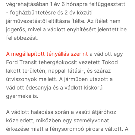
végrehajtásában 1 év 6 hónapra felfüggesztett
- fogházbüntetésre és 2 év közúti
járművezetéstől eltiltásra ítélte. Az ítélet nem
jogerős, mivel a vádlott enyhítésért jelentett be
fellebbezést.
A megállapított tényállás szerint
a vádlott egy
Ford Transit tehergépkocsit vezetett Tokod
lakott területén, nappali látási-, és száraz
útviszonyok mellett. A járműben utazott a
vádlott édesanyja és a vádlott kiskorú
gyermeke is.
A vádlott haladása során a vasúti átjáróhoz
közeledett, miközben egy személyvonat
érkezése miatt a fénysorompó pirosra váltott. A