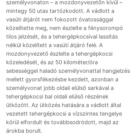
személyvonaton – a mozdonyvezetőn kívül –
mintegy 50 utas tartózkodott. A vádlott a
vasúti átjárót nem fokozott óvatossággal
közelítette meg, nem észlelte a fénysorompó
tilos jelzését, és a tehergépkocsival lassítás
nélkül közelített a vasúti átjáró felé. A
mozdonyvezető észlelte a tehergépkocsi
közeledését, és az 50 kilométer/óra
sebességgel haladó személyvonattal hangjelzés
mellett gyorsfékezésbe kezdett, azonban a
személyvonat jobb oldali elülső sarkával a
tehergépkocsi bal oldali elülső részének
ütközött. Az ütközés hatására a vádlott által
vezetett tehergépkocsi a vízszintes tengelye
körül elfordult és továbbsodródott, majd az
árokba borult.