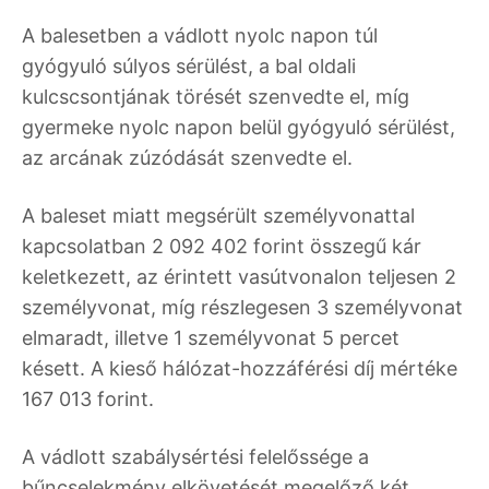
A balesetben a vádlott nyolc napon túl
gyógyuló súlyos sérülést, a bal oldali
kulcscsontjának törését szenvedte el, míg
gyermeke nyolc napon belül gyógyuló sérülést,
az arcának zúzódását szenvedte el.
A baleset miatt megsérült személyvonattal
kapcsolatban 2 092 402 forint összegű kár
keletkezett, az érintett vasútvonalon teljesen 2
személyvonat, míg részlegesen 3 személyvonat
elmaradt, illetve 1 személyvonat 5 percet
késett. A kieső hálózat-hozzáférési díj mértéke
167 013 forint.
A vádlott szabálysértési felelőssége a
bűncselekmény elkövetését megelőző két