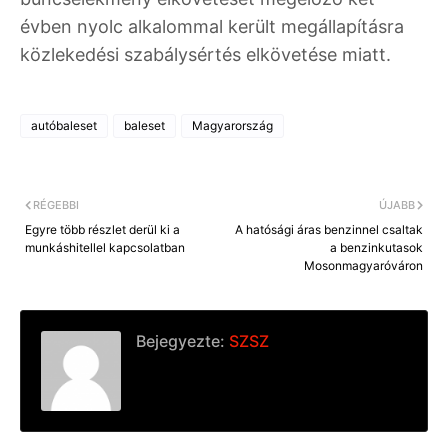
évben nyolc alkalommal került megállapításra
közlekedési szabálysértés elkövetése miatt.
autóbaleset
baleset
Magyarország
RÉGEBBI
ÚJABB
Egyre több részlet derül ki a
A hatósági áras benzinnel csaltak
munkáshitellel kapcsolatban
a benzinkutasok
Mosonmagyaróváron
Bejegyezte:
SZSZ