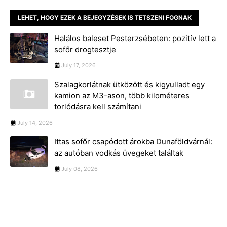
LEHET, HOGY EZEK A BEJEGYZÉSEK IS TETSZENI FOGNAK
Halálos baleset Pesterzsébeten: pozitív lett a
sofőr drogtesztje
July 17, 2026
Szalagkorlátnak ütközött és kigyulladt egy
kamion az M3-ason, több kilométeres
torlódásra kell számítani
July 14, 2026
Ittas sofőr csapódott árokba Dunaföldvárnál:
az autóban vodkás üvegeket találtak
July 08, 2026