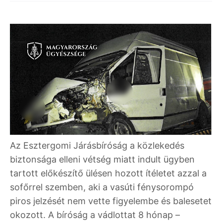
Az Esztergomi Járásbíróság a közlekedés
biztonsága elleni vétség miatt indult ügyben
tartott előkészítő ülésen hozott ítéletet azzal a
sofőrrel szemben, aki a vasúti fénysorompó
piros jelzését nem vette figyelembe és balesetet
okozott. A bíróság a vádlottat 8 hónap –