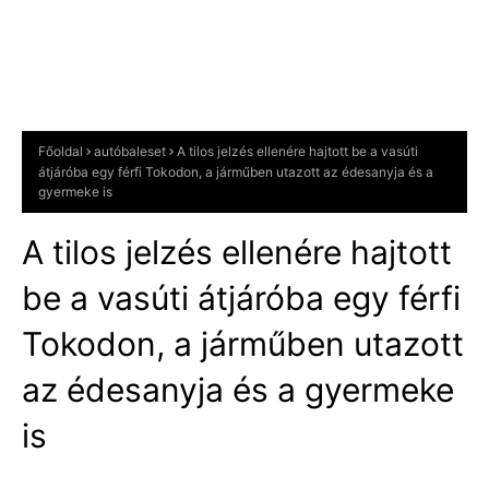
Főoldal
autóbaleset
A tilos jelzés ellenére hajtott be a vasúti
átjáróba egy férfi Tokodon, a járműben utazott az édesanyja és a
gyermeke is
A tilos jelzés ellenére hajtott
be a vasúti átjáróba egy férfi
Tokodon, a járműben utazott
az édesanyja és a gyermeke
is