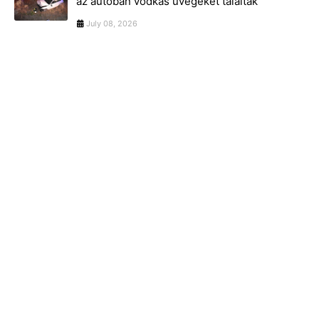
az autóban vodkás üvegeket találtak
July 08, 2026