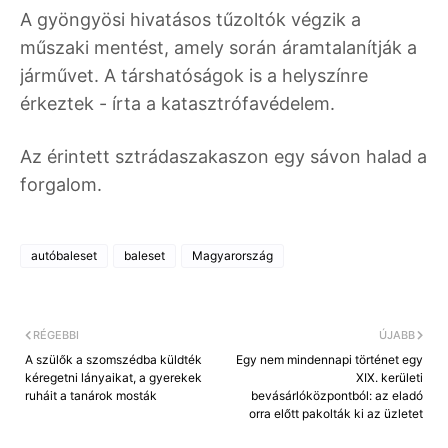
A gyöngyösi hivatásos tűzoltók végzik a
műszaki mentést, amely során áramtalanítják a
járművet. A társhatóságok is a helyszínre
érkeztek - írta a katasztrófavédelem.
Az érintett sztrádaszakaszon egy sávon halad a
forgalom.
autóbaleset
baleset
Magyarország
RÉGEBBI
ÚJABB
A szülők a szomszédba küldték
Egy nem mindennapi történet egy
kéregetni lányaikat, a gyerekek
XIX. kerületi
ruháit a tanárok mosták
bevásárlóközpontból: az eladó
orra előtt pakolták ki az üzletet