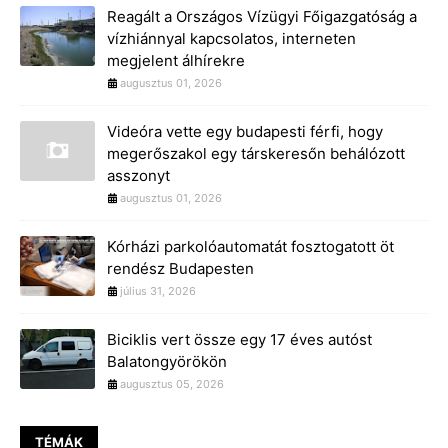
Reagált a Országos Vízügyi Főigazgatóság a
vízhiánnyal kapcsolatos, interneten
megjelent álhírekre
augusztus 01, 2026
Videóra vette egy budapesti férfi, hogy
megerőszakol egy társkeresőn behálózott
asszonyt
augusztus 01, 2026
Kórházi parkolóautomatát fosztogatott öt
rendész Budapesten
július 31, 2026
Biciklis vert össze egy 17 éves autóst
Balatongyörökön
augusztus 05, 2026
TÉMÁK