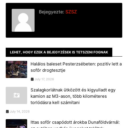
Bejegyezte:
SZSZ
LEHET, HOGY EZEK A BEJEGYZÉSEK IS TETSZENI FOGNAK
Halálos baleset Pesterzsébeten: pozitív lett a
sofőr drogtesztje
July 17, 2026
Szalagkorlátnak ütközött és kigyulladt egy
kamion az M3-ason, több kilométeres
torlódásra kell számítani
July 14, 2026
Ittas sofőr csapódott árokba Dunaföldvárnál: