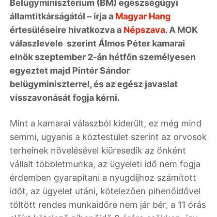
Belügyminisztérium (BM) egészségügyi
államtitkárságától – írja a
Magyar Hang
értesüléseire hivatkozva a
Népszava
. A MOK
válaszlevele szerint Álmos Péter kamarai
elnök szeptember 2-án hétfőn személyesen
egyeztet majd Pintér Sándor
belügyminiszterrel, és az egész javaslat
visszavonását fogja kérni.
Mint a kamarai válaszból kiderült, ez még mind
semmi, ugyanis a köztestület szerint az orvosok
terheinek növelésével kiüresedik az önként
vállalt többletmunka, az ügyeleti idő nem fogja
érdemben gyarapítani a nyugdíjhoz számított
időt, az ügyelet utáni, kötelezően pihenőidővel
töltött rendes munkaidőre nem jár bér, a 11 órás