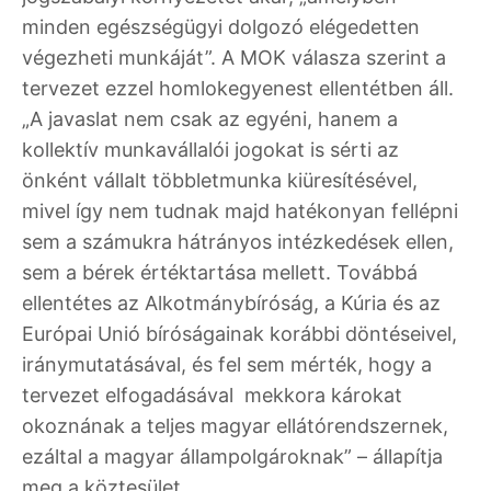
minden egészségügyi dolgozó elégedetten
végezheti munkáját”. A MOK válasza szerint a
tervezet ezzel homlokegyenest ellentétben áll.
„A javaslat nem csak az egyéni, hanem a
kollektív munkavállalói jogokat is sérti az
önként vállalt többletmunka kiüresítésével,
mivel így nem tudnak majd hatékonyan fellépni
sem a számukra hátrányos intézkedések ellen,
sem a bérek értéktartása mellett. Továbbá
ellentétes az Alkotmánybíróság, a Kúria és az
Európai Unió bíróságainak korábbi döntéseivel,
iránymutatásával, és fel sem mérték, hogy a
tervezet elfogadásával mekkora károkat
okoznának a teljes magyar ellátórendszernek,
ezáltal a magyar állampolgároknak” – állapítja
meg a köztesület.