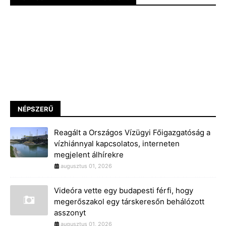
NÉPSZERŰ
Reagált a Országos Vízügyi Főigazgatóság a
vízhiánnyal kapcsolatos, interneten
megjelent álhírekre
augusztus 01, 2026
Videóra vette egy budapesti férfi, hogy
megerőszakol egy társkeresőn behálózott
asszonyt
augusztus 01, 2026