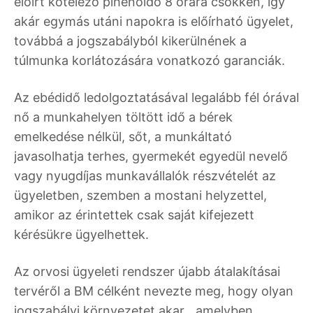
előírt kötelező pihenőidő 8 órára csökken, így
akár egymás utáni napokra is előírható ügyelet,
továbbá a jogszabályból kikerülnének a
túlmunka korlátozására vonatkozó garanciák.
Az ebédidő ledolgoztatásával legalább fél órával
nő a munkahelyen töltött idő a bérek
emelkedése nélkül, sőt, a munkáltató
javasolhatja terhes, gyermekét egyedül nevelő
vagy nyugdíjas munkavállalók részvételét az
ügyeletben, szemben a mostani helyzettel,
amikor az érintettek csak saját kifejezett
kérésükre ügyelhettek.
Az orvosi ügyeleti rendszer újabb átalakításai
tervéről a BM célként nevezte meg, hogy olyan
jogszabályi környezetet akar, „amelyben