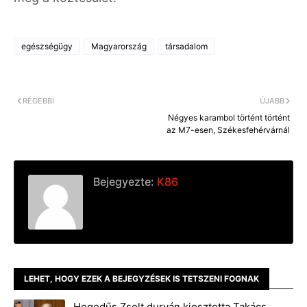
egészségügy
Magyarország
társadalom
RÉGEBBI
ÚJABB
Négyes karambol történt történt
az M7-esen, Székesfehérvárnál
Bejegyezte:
K86
LEHET, HOGY EZEK A BEJEGYZÉSEK IS TETSZENI FOGNAK
Hegedűs Zsolt durván kiosztotta Takács