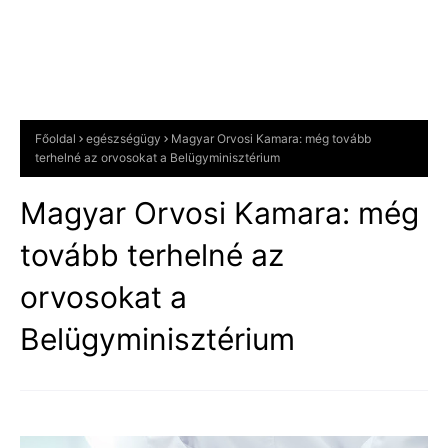
Főoldal
egészségügy
Magyar Orvosi Kamara: még tovább
terhelné az orvosokat a Belügyminisztérium
Magyar Orvosi Kamara: még
tovább terhelné az
orvosokat a
Belügyminisztérium