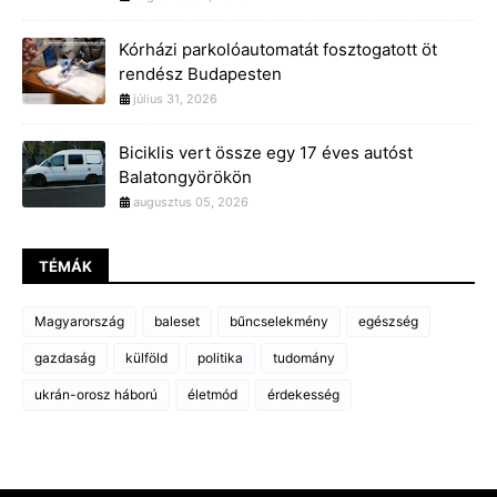
Kórházi parkolóautomatát fosztogatott öt
rendész Budapesten
július 31, 2026
Biciklis vert össze egy 17 éves autóst
Balatongyörökön
augusztus 05, 2026
TÉMÁK
Magyarország
baleset
bűncselekmény
egészség
gazdaság
külföld
politika
tudomány
ukrán-orosz háború
életmód
érdekesség