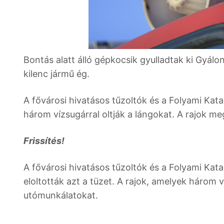
Bontás alatt álló gépkocsik gyulladtak ki Gyálo
kilenc jármű ég.
A fővárosi hivatásos tűzoltók és a Folyami Ka
három vízsugárral oltják a lángokat. A rajok m
Frissítés!
A fővárosi hivatásos tűzoltók és a Folyami Ka
eloltották azt a tüzet. A rajok, amelyek három
utómunkálatokat.