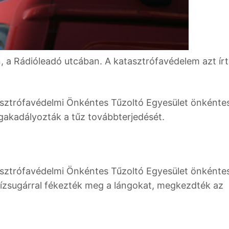
n, a Rádióleadó utcában. A katasztrófavédelem azt írt
tasztrófavédelmi Önkéntes Tűzoltó Egyesület önkénte
egakadályozták a tűz továbbterjedését.
tasztrófavédelmi Önkéntes Tűzoltó Egyesület önkénte
 vízsugárral fékezték meg a lángokat, megkezdték az