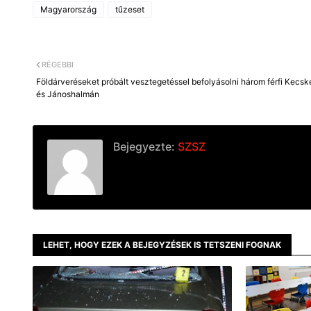
Magyarország
tűzeset
RÉGEBBI
Földárveréseket próbált vesztegetéssel befolyásolni három férfi Kecs
és Jánoshalmán
Bejegyezte:
SZSZ
LEHET, HOGY EZEK A BEJEGYZÉSEK IS TETSZENI FOGNAK