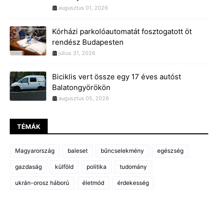
augusztus 01, 2026
Kórházi parkolóautomatát fosztogatott öt
rendész Budapesten
július 31, 2026
Biciklis vert össze egy 17 éves autóst
Balatongyörökön
augusztus 05, 2026
TÉMÁK
Magyarország
baleset
bűncselekmény
egészség
gazdaság
külföld
politika
tudomány
ukrán-orosz háború
életmód
érdekesség