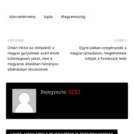
bűncselekmény
lopás
Magyarország
RÉGEBBI
ÚJABB
Orbán Viktor az olimpiáról: a
Egyre jobban szegényedik a
magyar győzelmek azért érnek
magyar társadalom, megélhetésre
különlegesen sokat, mert a
költjük a fizetésünk felét
magyarok általában hátrányos
elbánásban részesülnek
Bejegyezte:
SZSZ