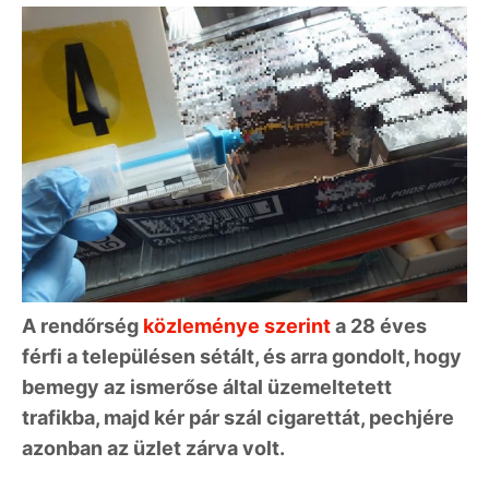
A rendőrség
közleménye szerint
a 28 éves
férfi a településen sétált, és arra gondolt, hogy
bemegy az ismerőse által üzemeltetett
trafikba, majd kér pár szál cigarettát, pechjére
azonban az üzlet zárva volt.