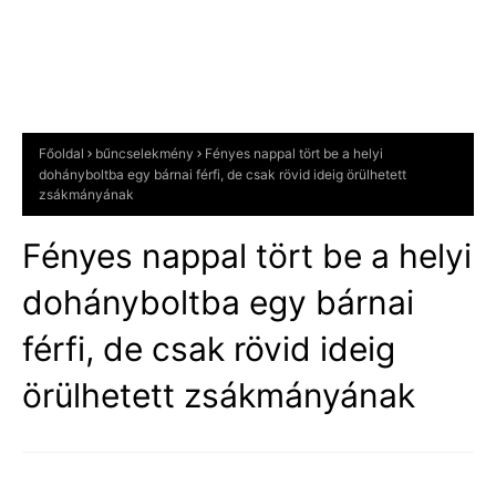
Főoldal
bűncselekmény
Fényes nappal tört be a helyi
dohányboltba egy bárnai férfi, de csak rövid ideig örülhetett
zsákmányának
Fényes nappal tört be a helyi
dohányboltba egy bárnai
férfi, de csak rövid ideig
örülhetett zsákmányának