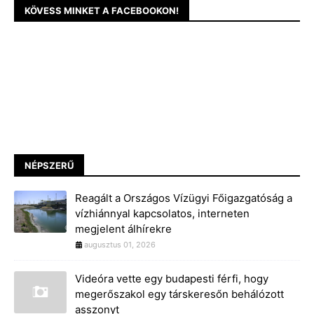
KÖVESS MINKET A FACEBOOKON!
NÉPSZERŰ
Reagált a Országos Vízügyi Főigazgatóság a
vízhiánnyal kapcsolatos, interneten
megjelent álhírekre
augusztus 01, 2026
Videóra vette egy budapesti férfi, hogy
megerőszakol egy társkeresőn behálózott
asszonyt