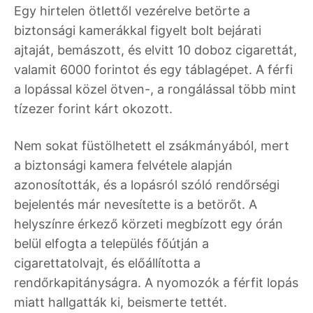
Egy hirtelen ötlettől vezérelve betörte a
biztonsági kamerákkal figyelt bolt bejárati
ajtaját, bemászott, és elvitt 10 doboz cigarettát,
valamit 6000 forintot és egy táblagépet. A férfi
a lopással közel ötven-, a rongálással több mint
tízezer forint kárt okozott.
Nem sokat füstölhetett el zsákmányából, mert
a biztonsági kamera felvétele alapján
azonosították, és a lopásról szóló rendőrségi
bejelentés már nevesítette is a betörőt. A
helyszínre érkező körzeti megbízott egy órán
belül elfogta a település főútján a
cigarettatolvajt, és előállította a
rendőrkapitányságra. A nyomozók a férfit lopás
miatt hallgatták ki, beismerte tettét.