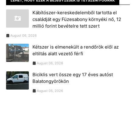
LEHET, HOGY EZEK A BEJEGYZÉSEK IS TETSZENI FOGNAK
Kábítószer-kereskedelemből tartotta el
családját egy Füzesabony környéki nő, 12
millió forint bevételre tett szert
August 06, 2026
Kétszer is elmenekült a rendőrök elől az
eltiltás alatt vezető férfi
August 06, 2026
Biciklis vert össze egy 17 éves autóst
Balatongyörökön
August 05, 2026