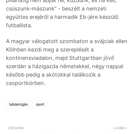
pillanatig nem adjuk fel, küzdünk, és ha kell,
csúszunk-mászunk" - beszélt a nemzeti
együttes erejéről a harmadik Eb-jére készülő
futballista.
A magyar válogatott szombaton a svájciak ellen
Kölnben kezdi meg a szereplését a
kontinensviadalon, majd Stuttgartban jövő
szerdán a házigazda németekkel, négy nappal
később pedig a skótokkal találkozik a
csoportkörben.
labdarúgás
sport
RÉGEBBI
ÚJABB