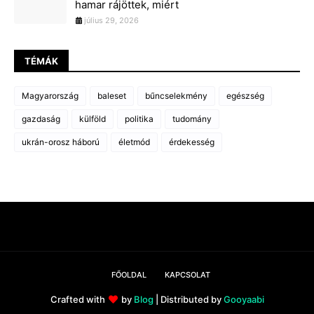
hamar rájöttek, miért
július 29, 2026
TÉMÁK
Magyarország
baleset
bűncselekmény
egészség
gazdaság
külföld
politika
tudomány
ukrán-orosz háború
életmód
érdekesség
FŐOLDAL
KAPCSOLAT
Crafted with
by
Blog
| Distributed by
Gooyaabi