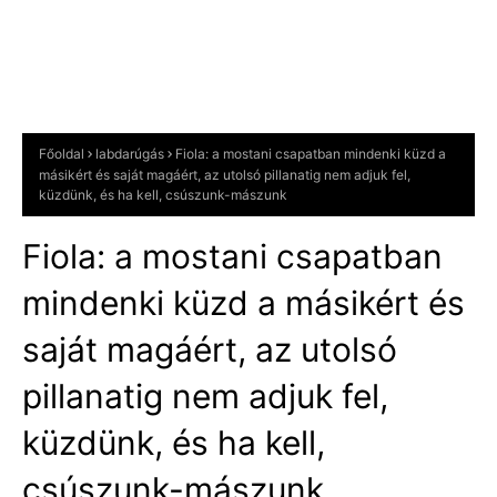
Főoldal
labdarúgás
Fiola: a mostani csapatban mindenki küzd a
másikért és saját magáért, az utolsó pillanatig nem adjuk fel,
küzdünk, és ha kell, csúszunk-mászunk
Fiola: a mostani csapatban
mindenki küzd a másikért és
saját magáért, az utolsó
pillanatig nem adjuk fel,
küzdünk, és ha kell,
csúszunk-mászunk