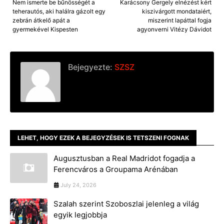
Nem ismerte be bűnösségét a
Karácsony Gergely elnézést kért
teherautós, aki halálra gázolt egy
kiszivárgott mondataiért,
zebrán átkelő apát a
miszerint lapáttal fogja
gyermekével Kispesten
agyonverni Vitézy Dávidot
Bejegyezte:
SZSZ
LEHET, HOGY EZEK A BEJEGYZÉSEK IS TETSZENI FOGNAK
Augusztusban a Real Madridot fogadja a
Ferencváros a Groupama Arénában
July 24, 2026
Szalah szerint Szoboszlai jelenleg a világ
egyik legjobbja