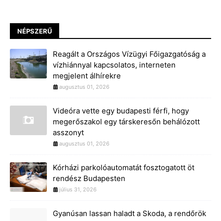
NÉPSZERŰ
Reagált a Országos Vízügyi Főigazgatóság a
vízhiánnyal kapcsolatos, interneten
megjelent álhírekre
augusztus 01, 2026
Videóra vette egy budapesti férfi, hogy
megerőszakol egy társkeresőn behálózott
asszonyt
augusztus 01, 2026
Kórházi parkolóautomatát fosztogatott öt
rendész Budapesten
július 31, 2026
Gyanúsan lassan haladt a Skoda, a rendőrök