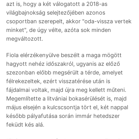
azt is, hogy a két válogatott a 2018-as
világbajnokság selejtezőjében azonos
csoportban szerepelt, akkor "oda-vissza vertek
minket", de úgy vélte, azóta sok minden
megváltozott.
Fiola elérzékenyülve beszélt a maga mögött
hagyott nehéz időszakról, ugyanis az előző
szezonban előbb megsérült a térde, amelyet
félrekezeltek, ezért visszatérése után is
fájdalmai voltak, majd újra meg kellett műteni.
Megemlítette a litvániai bokasérülését is, majd
május elsején a kulcscsontja tört el, két nappal
később pályafutása során immár hetedszer
feküdt kés alá.