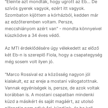
"Eleinte azt mondták, hogy ugrott az Eb... De
szívós gyerek vagyok, ezért itt vagyok.
Szombaton kijöttem a kórházból, kedden már
az edzőteremben voltam. Persze,
meccshiányom azért van" - mondta könnyeivel
küszködve a 34 éves védő.
Az MTI érdeklődésére úgy vélekedett az előző
két Eb-n is szereplő Fiola, hogy a csapategység
még sosem volt ilyen jó.
"Marco Rossival ez a közösség nagyon jól
kialakult, ez az ereje a mostani válogatottnak.
Vannak egyéniségek is, persze, de azok voltak
korábban is. A mostani csapatban mindenki
küzd a másikért és saját magáért, az utolsó