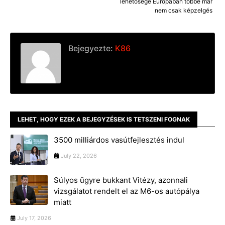
lehetősége Európában többé már
nem csak képzelgés
Bejegyezte:
K86
LEHET, HOGY EZEK A BEJEGYZÉSEK IS TETSZENI FOGNAK
3500 milliárdos vasútfejlesztés indul
July 22, 2026
Súlyos ügyre bukkant Vitézy, azonnali
vizsgálatot rendelt el az M6-os autópálya
miatt
July 17, 2026