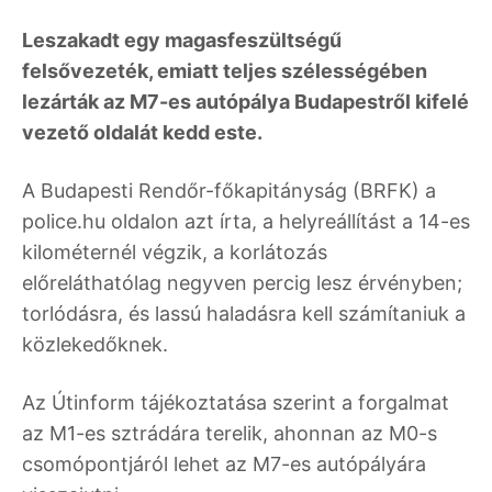
Leszakadt egy magasfeszültségű
felsővezeték, emiatt teljes szélességében
lezárták az M7-es autópálya Budapestről kifelé
vezető oldalát kedd este.
A Budapesti Rendőr-főkapitányság (BRFK) a
police.hu oldalon azt írta, a helyreállítást a 14-es
kilométernél végzik, a korlátozás
előreláthatólag negyven percig lesz érvényben;
torlódásra, és lassú haladásra kell számítaniuk a
közlekedőknek.
Az Útinform tájékoztatása szerint a forgalmat
az M1-es sztrádára terelik, ahonnan az M0-s
csomópontjáról lehet az M7-es autópályára