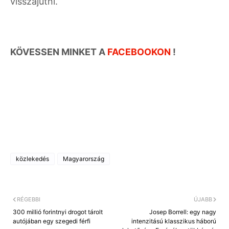
visszajutni.
KÖVESSEN MINKET A
FACEBOOKON
!
közlekedés
Magyarország
RÉGEBBI
ÚJABB
300 millió forintnyi drogot tárolt
Josep Borrell: egy nagy
autójában egy szegedi férfi
intenzitású klasszikus háború