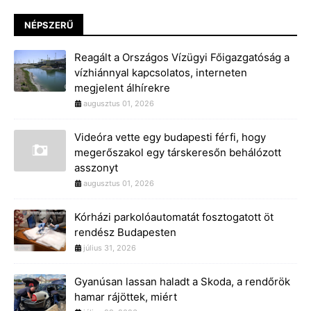
NÉPSZERŰ
Reagált a Országos Vízügyi Főigazgatóság a
vízhiánnyal kapcsolatos, interneten
megjelent álhírekre
augusztus 01, 2026
Videóra vette egy budapesti férfi, hogy
megerőszakol egy társkeresőn behálózott
asszonyt
augusztus 01, 2026
Kórházi parkolóautomatát fosztogatott öt
rendész Budapesten
július 31, 2026
Gyanúsan lassan haladt a Skoda, a rendőrök
hamar rájöttek, miért