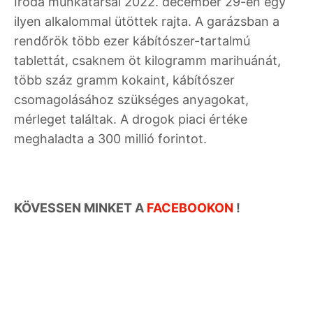
Iroda munkatársai 2022. december 29-én egy
ilyen alkalommal ütöttek rajta. A garázsban a
rendőrök több ezer kábítószer-tartalmú
tablettát, csaknem öt kilogramm marihuánát,
több száz gramm kokaint, kábítószer
csomagolásához szükséges anyagokat,
mérleget találtak. A drogok piaci értéke
meghaladta a 300 millió forintot.
KÖVESSEN MINKET A
FACEBOOKON
!