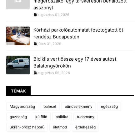
megerőszakol egy társkeresőn behálózott
asszonyt
augusztus 01, 2026
Kórházi parkolóautomatát fosztogatott öt
rendész Budapesten
július 31, 2026
Biciklis vert össze egy 17 éves autóst
Balatongyörökön
augusztus 05, 2026
TÉMÁK
Magyarország
baleset
bűncselekmény
egészség
gazdaság
külföld
politika
tudomány
ukrán-orosz háború
életmód
érdekesség