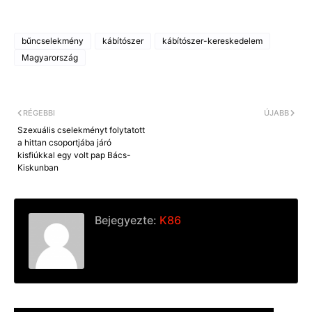
bűncselekmény
kábítószer
kábítószer-kereskedelem
Magyarország
RÉGEBBI
ÚJABB
Szexuális cselekményt folytatott
a hittan csoportjába járó
kisfiúkkal egy volt pap Bács-
Kiskunban
Bejegyezte:
K86