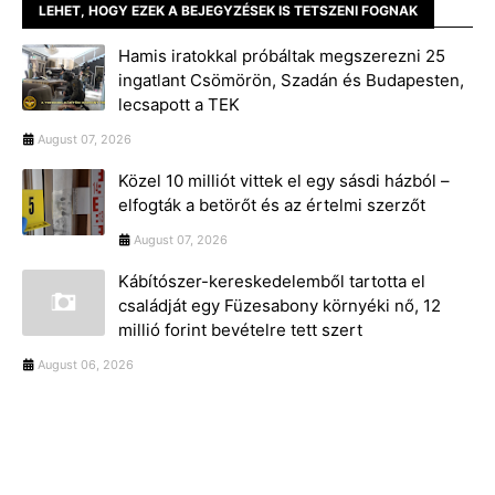
LEHET, HOGY EZEK A BEJEGYZÉSEK IS TETSZENI FOGNAK
Hamis iratokkal próbáltak megszerezni 25
ingatlant Csömörön, Szadán és Budapesten,
lecsapott a TEK
August 07, 2026
Közel 10 milliót vittek el egy sásdi házból –
elfogták a betörőt és az értelmi szerzőt
August 07, 2026
Kábítószer-kereskedelemből tartotta el
családját egy Füzesabony környéki nő, 12
millió forint bevételre tett szert
August 06, 2026