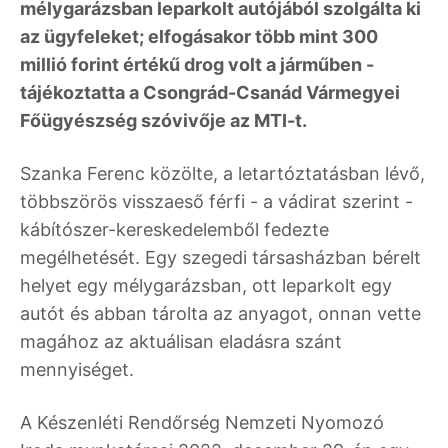
mélygarázsban leparkolt autójából szolgálta ki
az ügyfeleket; elfogásakor több mint 300
millió forint értékű drog volt a járműben -
tájékoztatta a Csongrád-Csanád Vármegyei
Főügyészség szóvivője az MTI-t.
Szanka Ferenc közölte, a letartóztatásban lévő,
többszörös visszaeső férfi - a vádirat szerint -
kábítószer-kereskedelemből fedezte
megélhetését. Egy szegedi társasházban bérelt
helyet egy mélygarázsban, ott leparkolt egy
autót és abban tárolta az anyagot, onnan vette
magához az aktuálisan eladásra szánt
mennyiséget.
A Készenléti Rendőrség Nemzeti Nyomozó