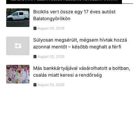
Biciklis vert össze egy 17 éves autóst
Balatongyörökön
August 05, 2026
Súlyosan megsérült, mégsem hívtak hozzá
azonnal mentőt – később meghalt a férfi
August 05, 2026
Más bankkártyájával vásárolhatott a boltban,
csalás miatt keresi a rendőrség
August 04, 2026