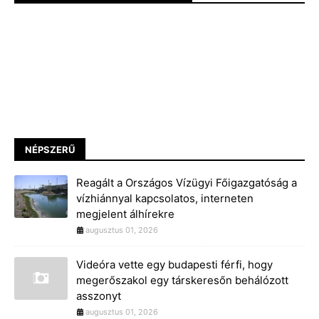
NÉPSZERŰ
Reagált a Országos Vízügyi Főigazgatóság a
vízhiánnyal kapcsolatos, interneten
megjelent álhírekre
augusztus 01, 2026
Videóra vette egy budapesti férfi, hogy
megerőszakol egy társkeresőn behálózott
asszonyt
augusztus 01, 2026