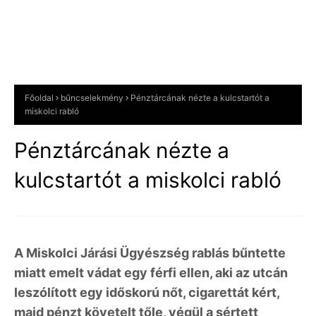
Főoldal
bűncselekmény
Pénztárcának nézte a kulcstartót a
miskolci rabló
Pénztárcának nézte a
kulcstartót a miskolci rabló
A Miskolci Járási Ügyészség rablás bűntette
miatt emelt vádat egy férfi ellen, aki az utcán
leszólított egy időskorú nőt, cigarettát kért,
majd pénzt követelt tőle, végül a sértett