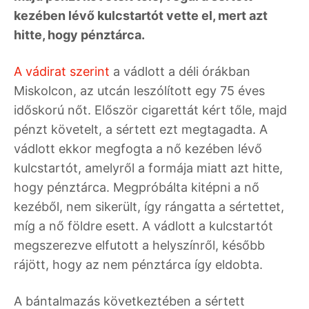
kezében lévő kulcstartót vette el, mert azt
hitte, hogy pénztárca.
A vádirat szerint
a vádlott a déli órákban
Miskolcon, az utcán leszólított egy 75 éves
időskorú nőt. Először cigarettát kért tőle, majd
pénzt követelt, a sértett ezt megtagadta. A
vádlott ekkor megfogta a nő kezében lévő
kulcstartót, amelyről a formája miatt azt hitte,
hogy pénztárca. Megpróbálta kitépni a nő
kezéből, nem sikerült, így rángatta a sértettet,
míg a nő földre esett. A vádlott a kulcstartót
megszerezve elfutott a helyszínről, később
rájött, hogy az nem pénztárca így eldobta.
A bántalmazás következtében a sértett