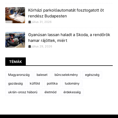
Kórházi parkolóautomatát fosztogatott öt
rendész Budapesten
július 31, 2026
Gyanúsan lassan haladt a Skoda, a rendőrök
hamar rájöttek, miért
július 29, 2026
TÉMÁK
Magyarország
baleset
bűncselekmény
egészség
gazdaság
külföld
politika
tudomány
ukrán-orosz háború
életmód
érdekesség