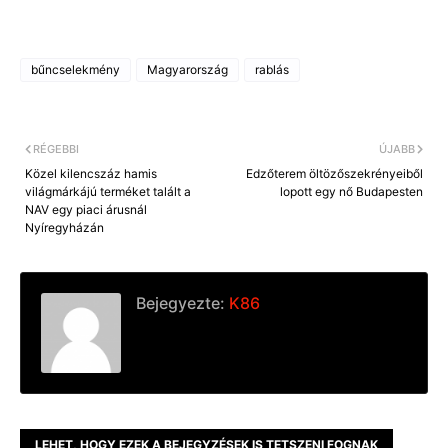
bűncselekmény
Magyarország
rablás
RÉGEBBI
ÚJABB
Közel kilencszáz hamis
Edzőterem öltözőszekrényeiből
világmárkájú terméket talált a
lopott egy nő Budapesten
NAV egy piaci árusnál
Nyíregyházán
Bejegyezte:
K86
LEHET, HOGY EZEK A BEJEGYZÉSEK IS TETSZENI FOGNAK