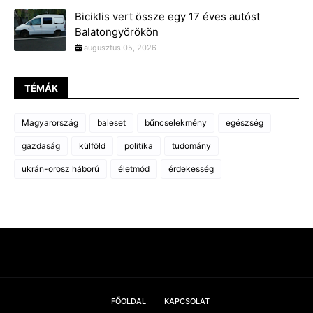
Biciklis vert össze egy 17 éves autóst
Balatongyörökön
augusztus 05, 2026
TÉMÁK
Magyarország
baleset
bűncselekmény
egészség
gazdaság
külföld
politika
tudomány
ukrán-orosz háború
életmód
érdekesség
FŐOLDAL
KAPCSOLAT