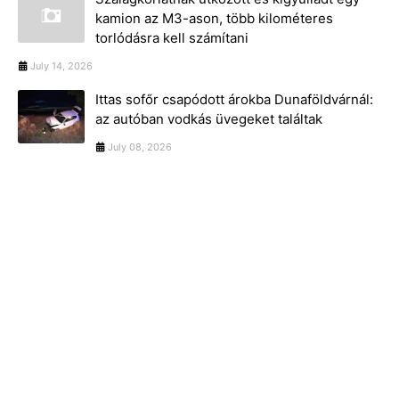
kamion az M3-ason, több kilométeres
torlódásra kell számítani
July 14, 2026
Ittas sofőr csapódott árokba Dunaföldvárnál:
az autóban vodkás üvegeket találtak
July 08, 2026