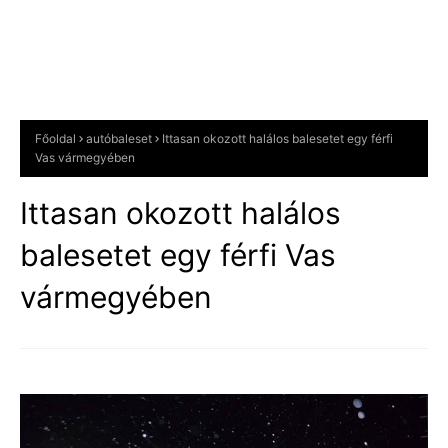
Főoldal
autóbaleset
Ittasan okozott halálos balesetet egy férfi
Vas vármegyében
Ittasan okozott halálos
balesetet egy férfi Vas
vármegyében