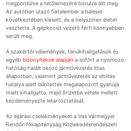
megpördülve a tetőlemezére borulva állt meg.
Az autóban utazó fiatalember a baleset
következtében kiesett, és a helyszínen életét
vesztette. A gépkocsit vezető férfi könnyebben
sérült meg.
A szakértői vélemények, tanúkihallgatások és
egyéb
bizonyítékok alapján
a sofőrt a nyomozó
hatóság halált okozó járművezetés ittas
állapotban, valamint járművezetés az eltiltás
hatálya alatt bűntettek megalapozott gyanúja
miatt kihallgatta, majd őrizetbe vétele mellett
kezdeményezte letartóztatását.
Az eljárási cselekményeket a Vas Vármegyei
Rendőr-főkapitányság Közlekedésrendészeti