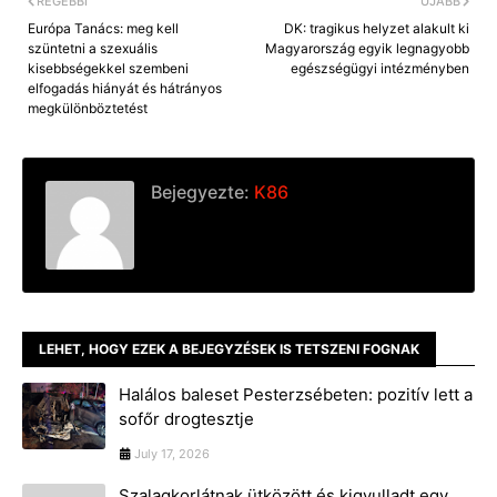
RÉGEBBI
ÚJABB
Európa Tanács: meg kell
DK: tragikus helyzet alakult ki
szüntetni a szexuális
Magyarország egyik legnagyobb
kisebbségekkel szembeni
egészségügyi intézményben
elfogadás hiányát és hátrányos
megkülönböztetést
Bejegyezte:
K86
LEHET, HOGY EZEK A BEJEGYZÉSEK IS TETSZENI FOGNAK
Halálos baleset Pesterzsébeten: pozitív lett a
sofőr drogtesztje
July 17, 2026
Szalagkorlátnak ütközött és kigyulladt egy