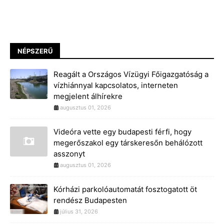
NÉPSZERŰ
Reagált a Országos Vízügyi Főigazgatóság a
vízhiánnyal kapcsolatos, interneten
megjelent álhírekre
augusztus 01, 2026
Videóra vette egy budapesti férfi, hogy
megerőszakol egy társkeresőn behálózott
asszonyt
augusztus 01, 2026
Kórházi parkolóautomatát fosztogatott öt
rendész Budapesten
július 31, 2026