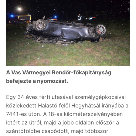
A Vas Vármegyei Rendőr-főkapitányság
befejezte a nyomozást.
Egy 34 éves férfi utasával személygépkocsival
közlekedett Halastó felől Hegyhátsál irányába a
7441-es úton. A 18-as kilométerszelvényében
letért az útról, majd a jobb oldalon először a
szántóföldbe csapódott, majd többször