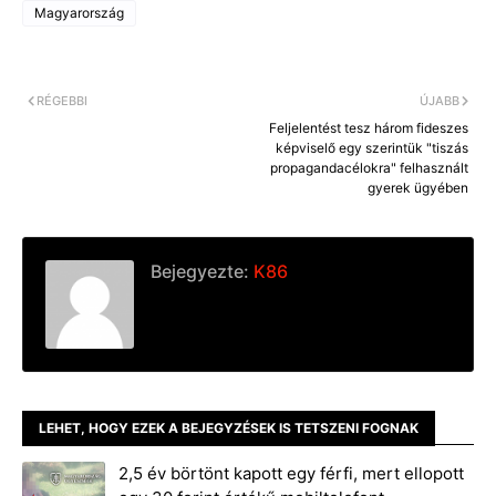
o
n
i
Magyarország
o
g
n
k
e
k
r
RÉGEBBI
ÚJABB
Feljelentést tesz három fideszes
képviselő egy szerintük "tiszás
propagandacélokra" felhasznált
gyerek ügyében
Bejegyezte:
K86
LEHET, HOGY EZEK A BEJEGYZÉSEK IS TETSZENI FOGNAK
2,5 év börtönt kapott egy férfi, mert ellopott