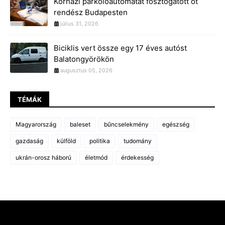
Kórházi parkolóautomatát fosztogatott öt
rendész Budapesten
július 31, 2026
Biciklis vert össze egy 17 éves autóst
Balatongyörökön
augusztus 05, 2026
TÉMÁK
Magyarország
baleset
bűncselekmény
egészség
gazdaság
külföld
politika
tudomány
ukrán-orosz háború
életmód
érdekesség