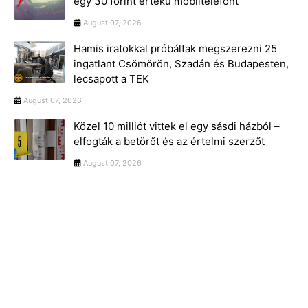
egy 30 forint értékű mobiltelefont
August 07, 2026
Hamis iratokkal próbáltak megszerezni 25
ingatlant Csömörön, Szadán és Budapesten,
lecsapott a TEK
August 07, 2026
Közel 10 milliót vittek el egy sásdi házból –
elfogták a betörőt és az értelmi szerzőt
August 07, 2026