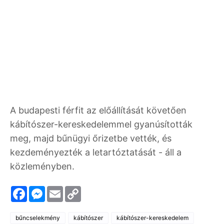
A budapesti férfit az előállítását követően
kábítószer-kereskedelemmel gyanúsították
meg, majd bűnügyi őrizetbe vették, és
kezdeményezték a letartóztatását - áll a
közleményben.
F
M
E
C
a
e
m
o
c
s
a
p
e
s
i
y
bűncselekmény
kábítószer
kábítószer-kereskedelem
b
e
l
L