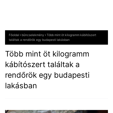
Főoldal
bűncselekmény
Több mint öt kilogramm kábítószert
találtak a rendőrök egy budapesti lakásban
Több mint öt kilogramm
kábítószert találtak a
rendőrök egy budapesti
lakásban