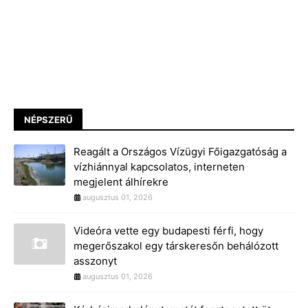
NÉPSZERŰ
Reagált a Országos Vízügyi Főigazgatóság a
vízhiánnyal kapcsolatos, interneten
megjelent álhírekre
augusztus 01, 2026
Videóra vette egy budapesti férfi, hogy
megerőszakol egy társkeresőn behálózott
asszonyt
augusztus 01, 2026