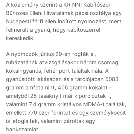
A közlemény szerint a KR NNI Kábítószer
Bűnözés Elleni Hivatalának pécsi osztálya egy
budapesti férfi ellen indított nyomozást, mert
felmerült a gyanú, hogy kábítószerrel
kereskedik.
A nyomozók június 29-én fogták el,
ruházatának átvizsgálásakor három csomag
kokaingyanús, fehér port találtak nála. A
gyanúsított lakásában és a tárolójában 5083
gramm amfetamint, 406 gramm kokaint -
amelyből 25 tasaknyit már kiporcióztak -,
valamint 7,4 gramm kristályos MDMA-t találtak,
emellett 770 ezer forintot és egy személykocsit
is lefoglaltak, valamint zároltak egy
bankszámlát.