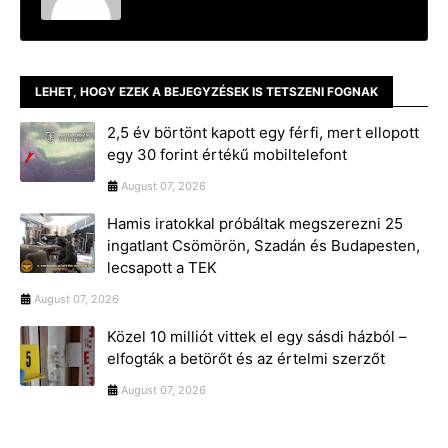
LEHET, HOGY EZEK A BEJEGYZÉSEK IS TETSZENI FOGNAK
2,5 év börtönt kapott egy férfi, mert ellopott
egy 30 forint értékű mobiltelefont
August 07, 2026
Hamis iratokkal próbáltak megszerezni 25
ingatlant Csömörön, Szadán és Budapesten,
lecsapott a TEK
August 07, 2026
Közel 10 milliót vittek el egy sásdi házból –
elfogták a betörőt és az értelmi szerzőt
August 07, 2026