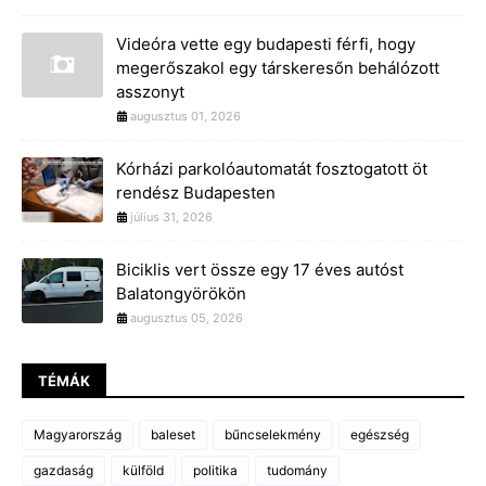
Videóra vette egy budapesti férfi, hogy
megerőszakol egy társkeresőn behálózott
asszonyt
augusztus 01, 2026
Kórházi parkolóautomatát fosztogatott öt
rendész Budapesten
július 31, 2026
Biciklis vert össze egy 17 éves autóst
Balatongyörökön
augusztus 05, 2026
TÉMÁK
Magyarország
baleset
bűncselekmény
egészség
gazdaság
külföld
politika
tudomány