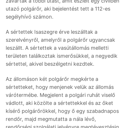
zavarták a többi utast, amit észlelt egy civilben
utazó polgárőr, aki bejelentést tett a 112-es
segélyhívó számon.
A sértettek Isaszegre érve leszálltak a
szerelvényről, amelyről a polgárőr ugyancsak
leszállt. A sértettek a vasútállomás melletti
területen találkoztak ismerősükkel, a negyedik
sértettel, akivel beszélgetni kezdtek.
Az állomáson két polgárőr megkérte a
sértetteket, hogy menjenek velük az állomás
várótermébe. Megjelent a polgári ruhát viselő
vádlott, aki közölte a sértettekkel és az őket
kísérő polgárőrökkel, hogy ő egy szabadnapos
rendőr, majd megmutatta a nála lévő,
rendőrségi szolgálati jelvényre megtévesztésig