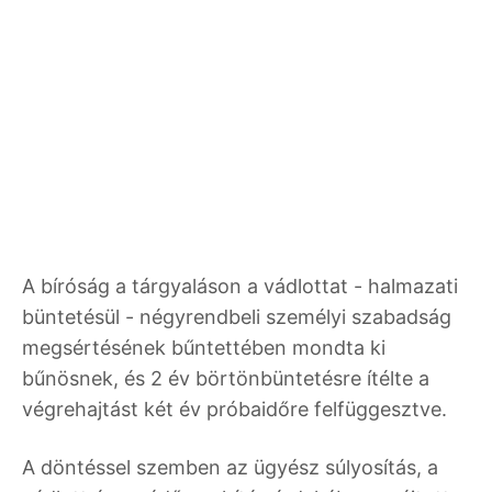
A bíróság a tárgyaláson a vádlottat - halmazati
büntetésül - négyrendbeli személyi szabadság
megsértésének bűntettében mondta ki
bűnösnek, és 2 év börtönbüntetésre ítélte a
végrehajtást két év próbaidőre felfüggesztve.
A döntéssel szemben az ügyész súlyosítás, a