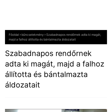
Főoldal
bűncselekmény
Szabadnapos rendőrnek adta ki magát,
majd a falhoz állította és bántalmazta áldozatait
Szabadnapos rendőrnek
adta ki magát, majd a falhoz
állította és bántalmazta
áldozatait