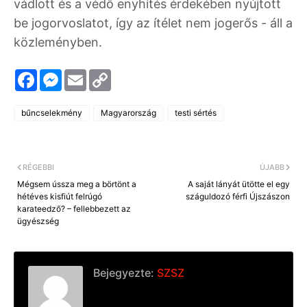
vádlott és a védő enyhítés érdekében nyújtott
be jogorvoslatot, így az ítélet nem jogerős - áll a
közleményben.
F
M
E
C
a
e
m
o
c
s
a
p
e
s
i
y
bűncselekmény
Magyarország
testi sértés
b
e
l
L
o
n
i
o
g
n
k
e
k
r
RÉGEBBI
ÚJABB
Mégsem ússza meg a börtönt a
A saját lányát ütötte el egy
hétéves kisfiút felrúgó
száguldozó férfi Újszászon
karateedző? – fellebbezett az
ügyészség
Bejegyezte:
SZSZ