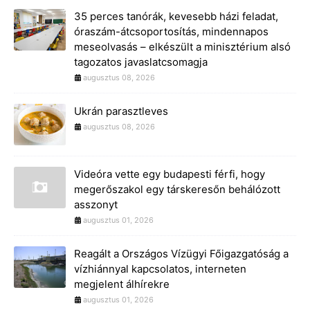
35 perces tanórák, kevesebb házi feladat,
óraszám-átcsoportosítás, mindennapos
meseolvasás – elkészült a minisztérium alsó
tagozatos javaslatcsomagja
augusztus 08, 2026
Ukrán parasztleves
augusztus 08, 2026
Videóra vette egy budapesti férfi, hogy
megerőszakol egy társkeresőn behálózott
asszonyt
augusztus 01, 2026
Reagált a Országos Vízügyi Főigazgatóság a
vízhiánnyal kapcsolatos, interneten
megjelent álhírekre
augusztus 01, 2026