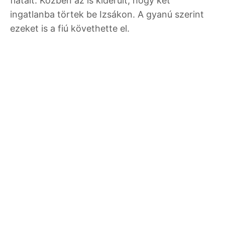
fiatalt. Közben az is kiderült, hogy két
ingatlanba törtek be Izsákon. A gyanú szerint
ezeket is a fiú követhette el.