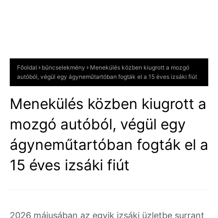
Főoldal
bűncselekmény
Menekülés közben kiugrott a mozgó
autóból, végül egy ágyneműtartóban fogták el a 15 éves izsáki fiút
Menekülés közben kiugrott a
mozgó autóból, végül egy
ágyneműtartóban fogták el a
15 éves izsáki fiút
2026 májusában az egyik izsáki üzletbe surrant