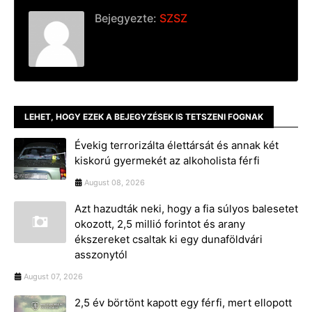
Bejegyezte:
SZSZ
LEHET, HOGY EZEK A BEJEGYZÉSEK IS TETSZENI FOGNAK
Évekig terrorizálta élettársát és annak két
kiskorú gyermekét az alkoholista férfi
August 08, 2026
Azt hazudták neki, hogy a fia súlyos balesetet
okozott, 2,5 millió forintot és arany
ékszereket csaltak ki egy dunaföldvári
asszonytól
August 07, 2026
2,5 év börtönt kapott egy férfi, mert ellopott