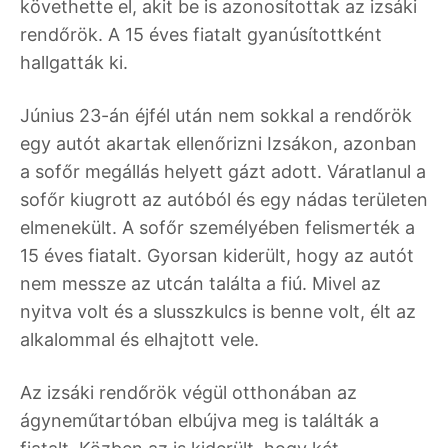
követhette el, akit be is azonosítottak az izsáki
rendőrök. A 15 éves fiatalt gyanúsítottként
hallgatták ki.
Június 23-án éjfél után nem sokkal a rendőrök
egy autót akartak ellenőrizni Izsákon, azonban
a sofőr megállás helyett gázt adott. Váratlanul a
sofőr kiugrott az autóból és egy nádas területen
elmenekült. A sofőr személyében felismerték a
15 éves fiatalt. Gyorsan kiderült, hogy az autót
nem messze az utcán találta a fiú. Mivel az
nyitva volt és a slusszkulcs is benne volt, élt az
alkalommal és elhajtott vele.
Az izsáki rendőrök végül otthonában az
ágyneműtartóban elbújva meg is találták a