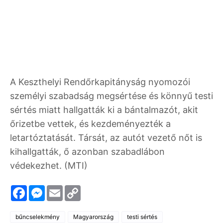
A Keszthelyi Rendőrkapitányság nyomozói
személyi szabadság megsértése és könnyű testi
sértés miatt hallgatták ki a bántalmazót, akit
őrizetbe vettek, és kezdeményezték a
letartóztatását. Társát, az autót vezető nőt is
kihallgatták, ő azonban szabadlábon
védekezhet. (MTI)
F
M
E
C
a
e
m
o
c
s
a
p
e
s
i
y
bűncselekmény
Magyarország
testi sértés
b
e
l
L