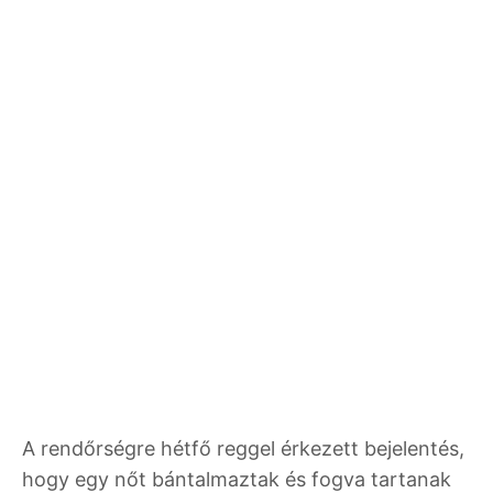
A rendőrségre hétfő reggel érkezett bejelentés,
hogy egy nőt bántalmaztak és fogva tartanak