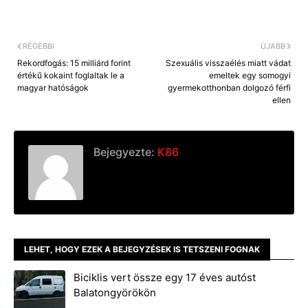
o
n
i
o
g
n
k
e
k
r
RÉGEBBI
ÚJABB
Rekordfogás: 15 milliárd forint
Szexuális visszaélés miatt vádat
értékű kokaint foglaltak le a
emeltek egy somogyi
magyar hatóságok
gyermekotthonban dolgozó férfi
ellen
Bejegyezte:
K86
LEHET, HOGY EZEK A BEJEGYZÉSEK IS TETSZENI FOGNAK
Biciklis vert össze egy 17 éves autóst
Balatongyörökön