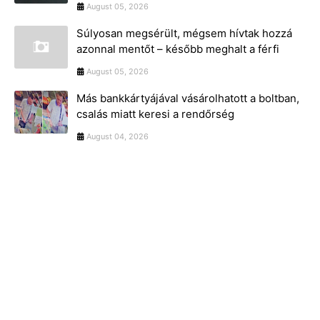
August 05, 2026
Súlyosan megsérült, mégsem hívtak hozzá
azonnal mentőt – később meghalt a férfi
August 05, 2026
Más bankkártyájával vásárolhatott a boltban,
csalás miatt keresi a rendőrség
August 04, 2026