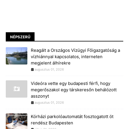
NÉPSZERŰ
Reagált a Országos Vízügyi Főigazgatóság a
vízhiánnyal kapcsolatos, interneten
megjelent álhírekre
augusztus 01, 2026
Videóra vette egy budapesti férfi, hogy
megerőszakol egy társkeresőn behálózott
asszonyt
augusztus 01, 2026
Kórházi parkolóautomatát fosztogatott öt
rendész Budapesten