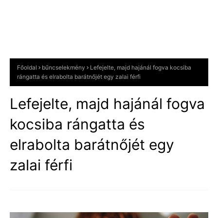
Főoldal
bűncselekmény
Lefejelte, majd hajánál fogva kocsiba
rángatta és elrabolta barátnőjét egy zalai férfi
Lefejelte, majd hajánál fogva
kocsiba rángatta és
elrabolta barátnőjét egy
zalai férfi