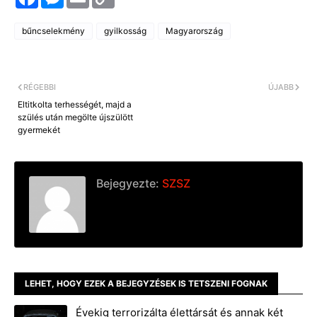
a
e
m
o
c
s
a
p
e
s
i
y
bűncselekmény
gyilkosság
Magyarország
b
e
l
L
o
n
i
o
g
n
k
e
k
r
RÉGEBBI
ÚJABB
Eltitkolta terhességét, majd a
szülés után megölte újszülött
gyermekét
Bejegyezte:
SZSZ
LEHET, HOGY EZEK A BEJEGYZÉSEK IS TETSZENI FOGNAK
Évekig terrorizálta élettársát és annak két