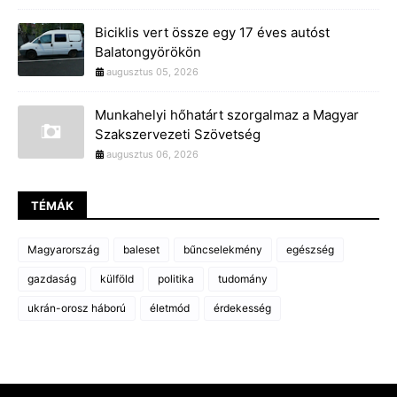
Biciklis vert össze egy 17 éves autóst
Balatongyörökön
augusztus 05, 2026
Munkahelyi hőhatárt szorgalmaz a Magyar
Szakszervezeti Szövetség
augusztus 06, 2026
TÉMÁK
Magyarország
baleset
bűncselekmény
egészség
gazdaság
külföld
politika
tudomány
ukrán-orosz háború
életmód
érdekesség