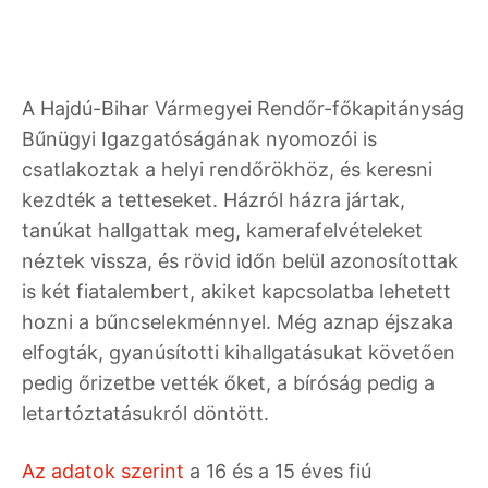
A Hajdú-Bihar Vármegyei Rendőr-főkapitányság
Bűnügyi Igazgatóságának nyomozói is
csatlakoztak a helyi rendőrökhöz, és keresni
kezdték a tetteseket. Házról házra jártak,
tanúkat hallgattak meg, kamerafelvételeket
néztek vissza, és rövid időn belül azonosítottak
is két fiatalembert, akiket kapcsolatba lehetett
hozni a bűncselekménnyel. Még aznap éjszaka
elfogták, gyanúsítotti kihallgatásukat követően
pedig őrizetbe vették őket, a bíróság pedig a
letartóztatásukról döntött.
Az adatok szerint
a 16 és a 15 éves fiú