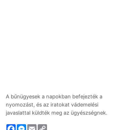
A bűnügyesek a napokban befejezték a
nyomozást, és az iratokat vádemelési
javaslattal küldték meg az ügyészségnek.
F
M
E
C