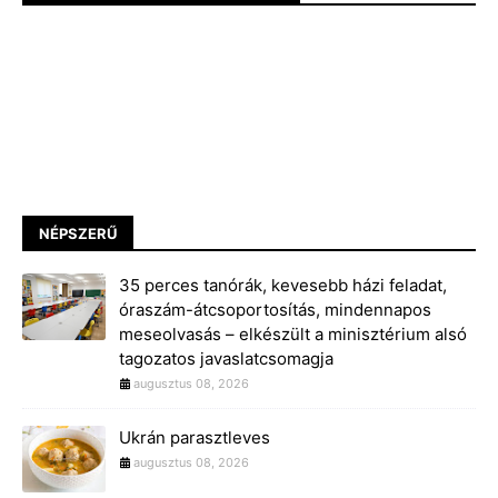
NÉPSZERŰ
35 perces tanórák, kevesebb házi feladat,
óraszám-átcsoportosítás, mindennapos
meseolvasás – elkészült a minisztérium alsó
tagozatos javaslatcsomagja
augusztus 08, 2026
Ukrán parasztleves
augusztus 08, 2026