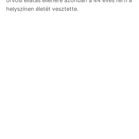
orvosi ellátás ellenére azonban a 44 éves férfi a
helyszínen életét vesztette.