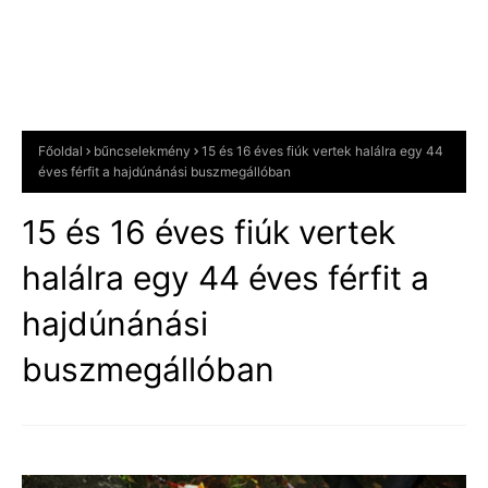
Főoldal
bűncselekmény
15 és 16 éves fiúk vertek halálra egy 44
éves férfit a hajdúnánási buszmegállóban
15 és 16 éves fiúk vertek
halálra egy 44 éves férfit a
hajdúnánási
buszmegállóban