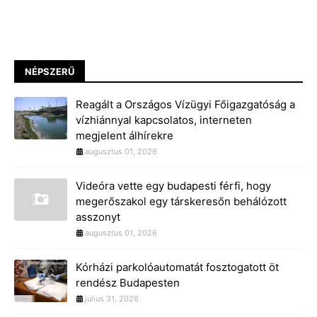
NÉPSZERŰ
Reagált a Országos Vízügyi Főigazgatóság a
vízhiánnyal kapcsolatos, interneten
megjelent álhírekre
augusztus 01, 2026
Videóra vette egy budapesti férfi, hogy
megerőszakol egy társkeresőn behálózott
asszonyt
augusztus 01, 2026
Kórházi parkolóautomatát fosztogatott öt
rendész Budapesten
július 31, 2026