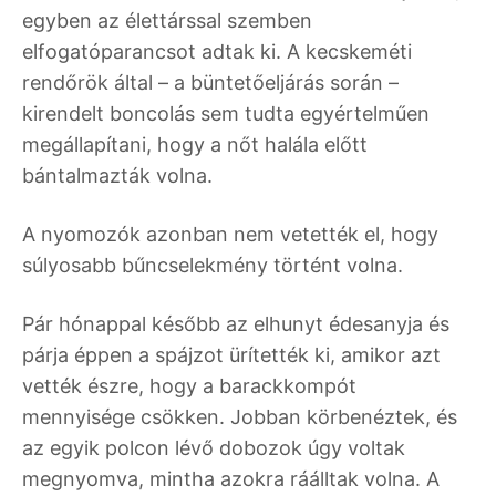
egyben az élettárssal szemben
elfogatóparancsot adtak ki. A kecskeméti
rendőrök által – a büntetőeljárás során –
kirendelt boncolás sem tudta egyértelműen
megállapítani, hogy a nőt halála előtt
bántalmazták volna.
A nyomozók azonban nem vetették el, hogy
súlyosabb bűncselekmény történt volna.
Pár hónappal később az elhunyt édesanyja és
párja éppen a spájzot ürítették ki, amikor azt
vették észre, hogy a barackkompót
mennyisége csökken. Jobban körbenéztek, és
az egyik polcon lévő dobozok úgy voltak
megnyomva, mintha azokra ráálltak volna. A