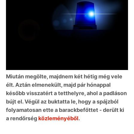
Miután megölte, majdnem két hétig még vele
élt. Aztán elmenekült, majd pár hónappal
később visszatért a tetthelyre, ahol a padláson
bújt el. Végül az buktatta le, hogy a spájzból
folyamatosan ette a barackbefőttet - derült ki
a rendőrség
közleményéből
.