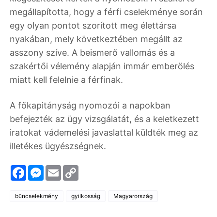
megállapította, hogy a férfi cselekménye során
egy olyan pontot szorított meg élettársa
nyakában, mely következtében megállt az
asszony szíve. A beismerő vallomás és a
szakértői vélemény alapján immár emberölés
miatt kell felelnie a férfinak.
A főkapitányság nyomozói a napokban
befejezték az ügy vizsgálatát, és a keletkezett
iratokat vádemelési javaslattal küldték meg az
illetékes ügyészségnek.
F
M
E
C
a
e
m
o
c
s
a
p
e
s
i
y
bűncselekmény
gyilkosság
Magyarország
b
e
l
L
o
n
i
o
g
n