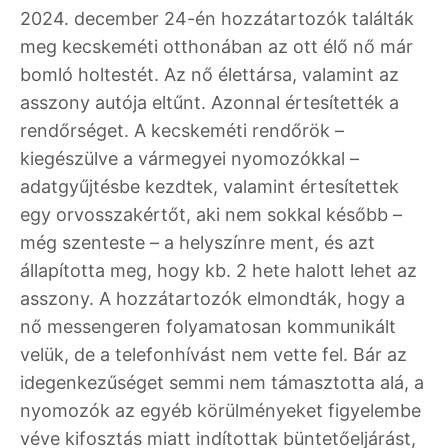
2024. december 24-én hozzátartozók találták
meg kecskeméti otthonában az ott élő nő már
bomló holtestét. Az nő élettársa, valamint az
asszony autója eltűnt. Azonnal értesítették a
rendőrséget. A kecskeméti rendőrök –
kiegészülve a vármegyei nyomozókkal –
adatgyűjtésbe kezdtek, valamint értesítettek
egy orvosszakértőt, aki nem sokkal később –
még szenteste – a helyszínre ment, és azt
állapította meg, hogy kb. 2 hete halott lehet az
asszony. A hozzátartozók elmondták, hogy a
nő messengeren folyamatosan kommunikált
velük, de a telefonhívást nem vette fel. Bár az
idegenkezűséget semmi nem támasztotta alá, a
nyomozók az egyéb körülményeket figyelembe
véve kifosztás miatt indítottak büntetőeljárást,