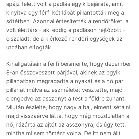
spájz felett volt a padlás egyik bejárata, amit
kinyitva egy férfi két lábát pillantották meg a
sötétben. Azonnal értesítették a rendőröket, a
volt élettárs - aki eddig a padláson rejtőzött -
elszaladt, de a kiérkező rendőri egységek az
utcában elfogták.
Kihallgatásán a férfi beismerte, hogy december
8-án összeveszett párjával, akinek az egyik
pillanatban megragadta a nyakát és a nő pár
pillanat múlva az eszméletét vesztette, majd
elengedve az asszonyt a test a földre zuhant.
Miután észlelte, hogy nagy a baj, elment sétálni,
majd visszaérve látta, hogy még mozdulatlan a
nő, rázárta az ajtót az asszonyra, és úgy tett,
mintha mi sem történt volna. De itt nem állt