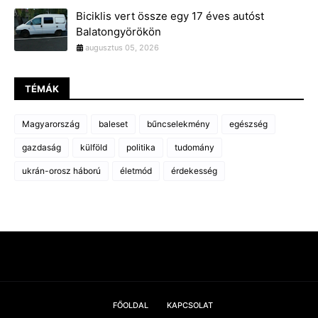
Biciklis vert össze egy 17 éves autóst
Balatongyörökön
augusztus 05, 2026
TÉMÁK
Magyarország
baleset
bűncselekmény
egészség
gazdaság
külföld
politika
tudomány
ukrán-orosz háború
életmód
érdekesség
FŐOLDAL
KAPCSOLAT