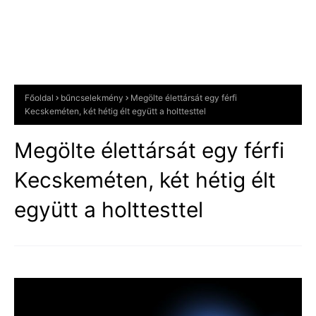
Főoldal
bűncselekmény
Megölte élettársát egy férfi
Kecskeméten, két hétig élt együtt a holttesttel
Megölte élettársát egy férfi
Kecskeméten, két hétig élt
együtt a holttesttel