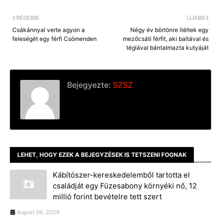
k
e
k
r
RÉGEBBI
ÚJABB
Csákánnyal verte agyon a
Négy év börtönre ítéltek egy
feleségét egy férfi Csömenden
mezőcsáti férfit, aki baltával és
téglával bántalmazta kutyáját
Bejegyezte:
SZSZ
LEHET, HOGY EZEK A BEJEGYZÉSEK IS TETSZENI FOGNAK
Kábítószer-kereskedelemből tartotta el
családját egy Füzesabony környéki nő, 12
millió forint bevételre tett szert
August 06, 2026