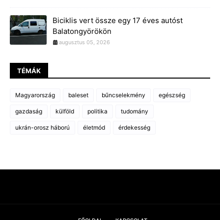
Biciklis vert össze egy 17 éves autóst
Balatongyörökön
augusztus 05, 2026
TÉMÁK
Magyarország
baleset
bűncselekmény
egészség
gazdaság
külföld
politika
tudomány
ukrán-orosz háború
életmód
érdekesség