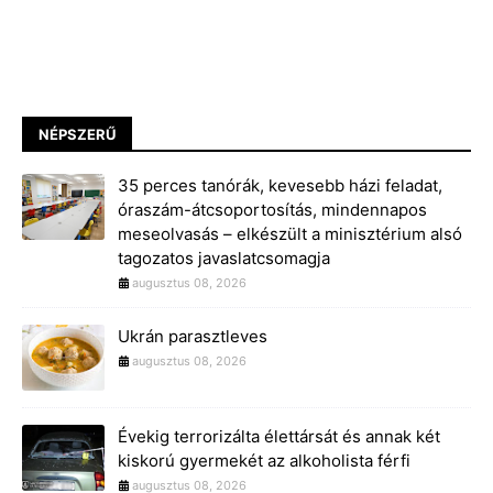
NÉPSZERŰ
35 perces tanórák, kevesebb házi feladat,
óraszám-átcsoportosítás, mindennapos
meseolvasás – elkészült a minisztérium alsó
tagozatos javaslatcsomagja
augusztus 08, 2026
Ukrán parasztleves
augusztus 08, 2026
Évekig terrorizálta élettársát és annak két
kiskorú gyermekét az alkoholista férfi
augusztus 08, 2026