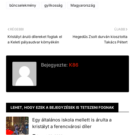
e
s
i
y
bűncselekmény
gyilkosság
Magyarország
b
e
l
L
o
n
i
o
g
n
k
e
k
r
RÉGEBBI
ÚJABB
Kristályt áruló dílereket fogtak el
Hegedűs Zsolt durván kiosztotta
a Keleti pályaudvar környékén
Takács Pétert
Bejegyezte:
K86
LEHET, HOGY EZEK A BEJEGYZÉSEK IS TETSZENI FOGNAK
Egy általános iskola mellett is árulta a
kristályt a ferencvárosi díler