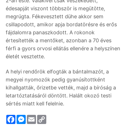
2-án este. Valakivel csak veszekedett,
édesapját viszont többször is megütötte,
megrúgta. Fékevesztett dühe akkor sem
csillapodott, amikor apja bordatörésre és erős
fájdalomra panaszkodott. A rokonok
értesítették a mentőket, azonban a 70 éves
férfi a gyors orvosi ellátás ellenére a helyszínen
életét vesztette.
A helyi rendőrök elfogták a bántalmazót, a
megyei nyomozók pedig gyanúsítottként
kihallgatták, őrizetbe vették, majd a bíróság a
letartóztatásáról döntött. Halált okozó testi
sértés miatt kell felelnie.
F
M
E
C
a
e
m
o
c
s
a
p