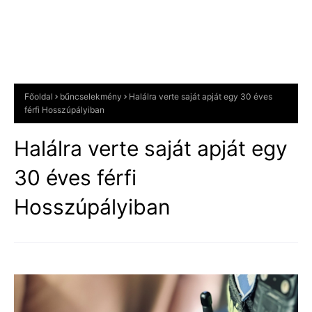
Főoldal
bűncselekmény
Halálra verte saját apját egy 30 éves
férfi Hosszúpályiban
Halálra verte saját apját egy
30 éves férfi
Hosszúpályiban